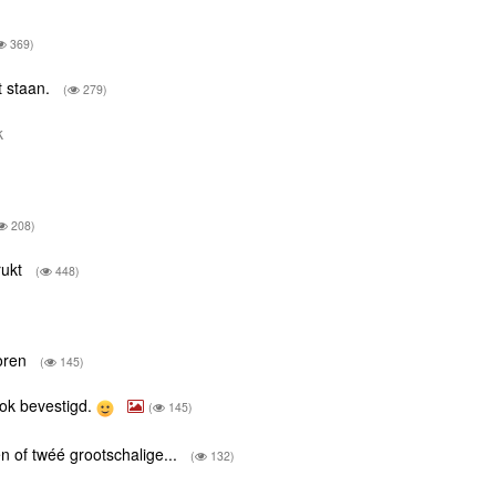
369)
t staan.
(
279)
rk
208)
rukt
(
448)
voren
(
145)
 ook bevestigd.
(
145)
én of twéé grootschalige...
(
132)