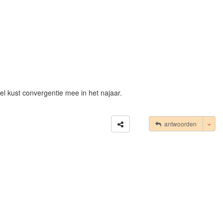
eel kust convergentie mee in het najaar.
Tog
antwoorden