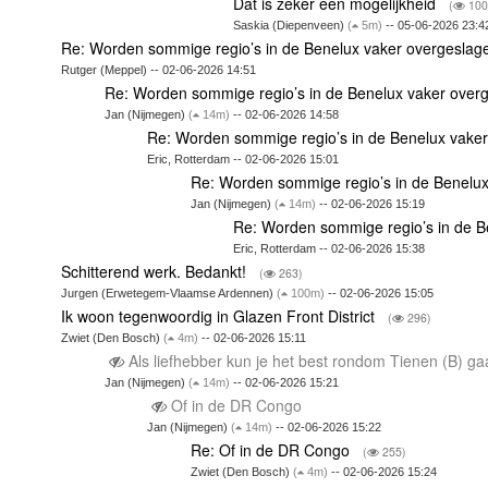
Dat is zeker een mogelijkheid
(
100
Saskia (Diepenveen)
(
5m)
-- 05-06-2026 23:4
Re: Worden sommige regio’s in de Benelux vaker overgesla
Rutger (Meppel) -- 02-06-2026 14:51
Re: Worden sommige regio’s in de Benelux vaker ove
Jan (Nijmegen)
(
14m)
-- 02-06-2026 14:58
Re: Worden sommige regio’s in de Benelux vake
Eric, Rotterdam -- 02-06-2026 15:01
Re: Worden sommige regio’s in de Benelu
Jan (Nijmegen)
(
14m)
-- 02-06-2026 15:19
Re: Worden sommige regio’s in de 
Eric, Rotterdam -- 02-06-2026 15:38
Schitterend werk. Bedankt!
(
263)
Jurgen (Erwetegem-Vlaamse Ardennen)
(
100m)
-- 02-06-2026 15:05
Ik woon tegenwoordig in Glazen Front District
(
296)
Zwiet (Den Bosch)
(
4m)
-- 02-06-2026 15:11
Als liefhebber kun je het best rondom Tienen (B) 
Jan (Nijmegen)
(
14m)
-- 02-06-2026 15:21
Of in de DR Congo
Jan (Nijmegen)
(
14m)
-- 02-06-2026 15:22
Re: Of in de DR Congo
(
255)
Zwiet (Den Bosch)
(
4m)
-- 02-06-2026 15:24