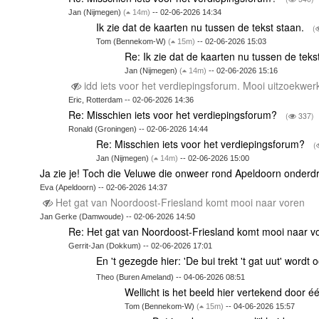
Jan (Nijmegen)
(
14m)
-- 02-06-2026 14:34
Ik zie dat de kaarten nu tussen de tekst staan.
(
Tom (Bennekom-W)
(
15m)
-- 02-06-2026 15:03
Re: Ik zie dat de kaarten nu tussen de teks
Jan (Nijmegen)
(
14m)
-- 02-06-2026 15:16
idd iets voor het verdiepingsforum. Mooi uitzoekwe
Eric, Rotterdam -- 02-06-2026 14:36
Re: Misschien iets voor het verdiepingsforum?
(
337)
Ronald (Groningen) -- 02-06-2026 14:44
Re: Misschien iets voor het verdiepingsforum?
(
Jan (Nijmegen)
(
14m)
-- 02-06-2026 15:00
Ja zie je! Toch die Veluwe die onweer rond Apeldoorn onderd
Eva (Apeldoorn) -- 02-06-2026 14:37
Het gat van Noordoost-Friesland komt mooi naar voren
Jan Gerke (Damwoude) -- 02-06-2026 14:50
Re: Het gat van Noordoost-Friesland komt mooi naar 
Gerrit-Jan (Dokkum) -- 02-06-2026 17:01
En 't gezegde hier: 'De bui trekt 't gat uut' wordt
Theo (Buren Ameland) -- 04-06-2026 08:51
Wellicht is het beeld hier vertekend door é
Tom (Bennekom-W)
(
15m)
-- 04-06-2026 15:57