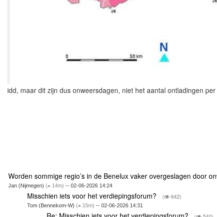
idd, maar dit zijn dus onweersdagen, niet het aantal ontladingen per 
Worden sommige regio’s in de Benelux vaker overgeslagen door 
Jan (Nijmegen)
(
14m)
-- 02-06-2026 14:24
Misschien iets voor het verdiepingsforum?
(
642)
Tom (Bennekom-W)
(
15m)
-- 02-06-2026 14:31
Re: Misschien iets voor het verdiepingsforum?
(
540)