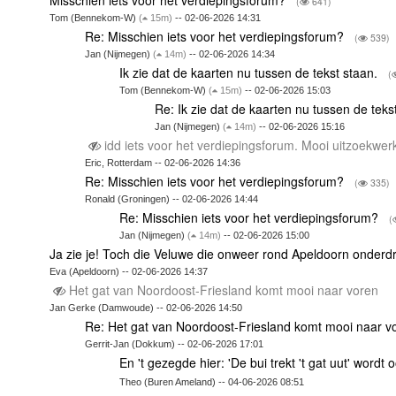
(
641)
Tom (Bennekom-W)
(
15m)
-- 02-06-2026 14:31
Re: Misschien iets voor het verdiepingsforum?
(
539)
Jan (Nijmegen)
(
14m)
-- 02-06-2026 14:34
Ik zie dat de kaarten nu tussen de tekst staan.
(
Tom (Bennekom-W)
(
15m)
-- 02-06-2026 15:03
Re: Ik zie dat de kaarten nu tussen de teks
Jan (Nijmegen)
(
14m)
-- 02-06-2026 15:16
idd iets voor het verdiepingsforum. Mooi uitzoekwe
Eric, Rotterdam -- 02-06-2026 14:36
Re: Misschien iets voor het verdiepingsforum?
(
335)
Ronald (Groningen) -- 02-06-2026 14:44
Re: Misschien iets voor het verdiepingsforum?
(
Jan (Nijmegen)
(
14m)
-- 02-06-2026 15:00
Ja zie je! Toch die Veluwe die onweer rond Apeldoorn onderd
Eva (Apeldoorn) -- 02-06-2026 14:37
Het gat van Noordoost-Friesland komt mooi naar voren
Jan Gerke (Damwoude) -- 02-06-2026 14:50
Re: Het gat van Noordoost-Friesland komt mooi naar 
Gerrit-Jan (Dokkum) -- 02-06-2026 17:01
En 't gezegde hier: 'De bui trekt 't gat uut' wordt
Theo (Buren Ameland) -- 04-06-2026 08:51