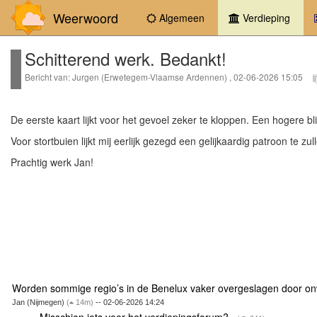
Weerwoord
(curr
Algemeen
Verdieping
Schitterend werk. Bedankt!
Bericht van: Jurgen (Erwetegem-Vlaamse Ardennen) , 02-06-2026 15:05
De eerste kaart lijkt voor het gevoel zeker te kloppen. Een hogere
Voor stortbuien lijkt mij eerlijk gezegd een gelijkaardig patroon te 
Prachtig werk Jan!
Worden sommige regio’s in de Benelux vaker overgeslagen door 
Jan (Nijmegen)
(
14m)
-- 02-06-2026 14:24
Misschien iets voor het verdiepingsforum?