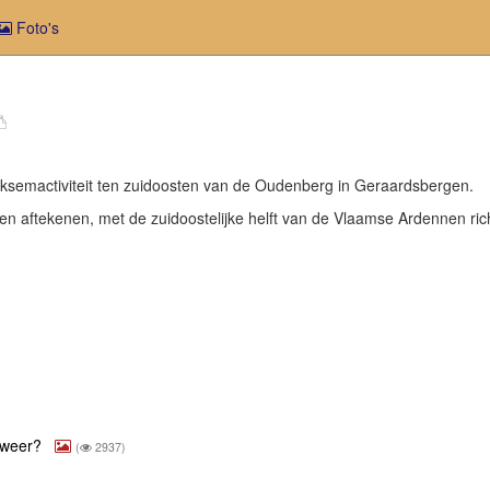
ent)
Foto's
 bliksemactiviteit ten zuidoosten van de Oudenberg in Geraardsbergen.
zullen aftekenen, met de zuidoostelijke helft van de Vlaamse Ardennen ri
onweer?
(
2937)