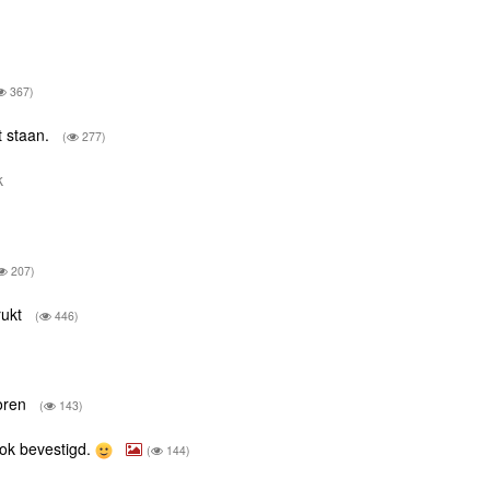
367)
t staan.
(
277)
rk
207)
rukt
(
446)
voren
(
143)
 ook bevestigd.
(
144)