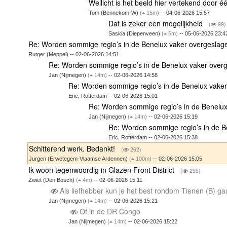
Wellicht is het beeld hier vertekend door é
Tom (Bennekom-W)
(
15m)
-- 04-06-2026 15:57
Dat is zeker een mogelijkheid
(
99)
Saskia (Diepenveen)
(
5m)
-- 05-06-2026 23:4
Re: Worden sommige regio’s in de Benelux vaker overgesla
Rutger (Meppel) -- 02-06-2026 14:51
Re: Worden sommige regio’s in de Benelux vaker ove
Jan (Nijmegen)
(
14m)
-- 02-06-2026 14:58
Re: Worden sommige regio’s in de Benelux vake
Eric, Rotterdam -- 02-06-2026 15:01
Re: Worden sommige regio’s in de Benelu
Jan (Nijmegen)
(
14m)
-- 02-06-2026 15:19
Re: Worden sommige regio’s in de 
Eric, Rotterdam -- 02-06-2026 15:38
Schitterend werk. Bedankt!
(
262)
Jurgen (Erwetegem-Vlaamse Ardennen)
(
100m)
-- 02-06-2026 15:05
Ik woon tegenwoordig in Glazen Front District
(
295)
Zwiet (Den Bosch)
(
4m)
-- 02-06-2026 15:11
Als liefhebber kun je het best rondom Tienen (B) 
Jan (Nijmegen)
(
14m)
-- 02-06-2026 15:21
Of in de DR Congo
Jan (Nijmegen)
(
14m)
-- 02-06-2026 15:22