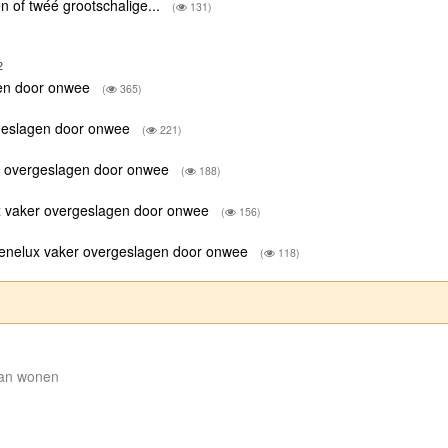
én of twéé grootschalige...
(
131)
2
gen door onwee
(
365)
rgeslagen door onwee
(
221)
r overgeslagen door onwee
(
188)
x vaker overgeslagen door onwee
(
156)
Benelux vaker overgeslagen door onwee
(
118)
gaan wonen