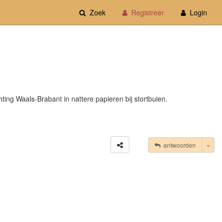
Zoek
Registreer
Login
chting Waals-Brabant in nattere papieren bij stortbuien.
Tog
antwoorden