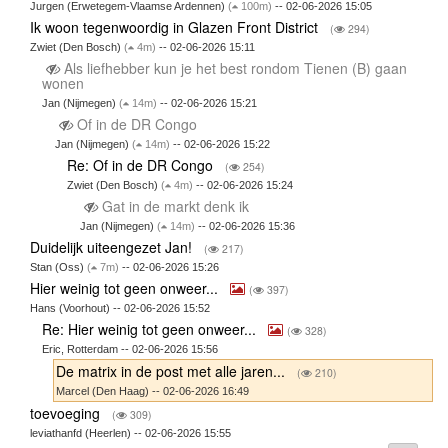
Jurgen (Erwetegem-Vlaamse Ardennen)
(
100m)
-- 02-06-2026 15:05
Ik woon tegenwoordig in Glazen Front District
(
294)
Zwiet (Den Bosch)
(
4m)
-- 02-06-2026 15:11
Als liefhebber kun je het best rondom Tienen (B) gaan
wonen
Jan (Nijmegen)
(
14m)
-- 02-06-2026 15:21
Of in de DR Congo
Jan (Nijmegen)
(
14m)
-- 02-06-2026 15:22
Re: Of in de DR Congo
(
254)
Zwiet (Den Bosch)
(
4m)
-- 02-06-2026 15:24
Gat in de markt denk ik
Jan (Nijmegen)
(
14m)
-- 02-06-2026 15:36
Duidelijk uiteengezet Jan!
(
217)
Stan (Oss)
(
7m)
-- 02-06-2026 15:26
Hier weinig tot geen onweer...
(
397)
Hans (Voorhout) -- 02-06-2026 15:52
Re: Hier weinig tot geen onweer...
(
328)
Eric, Rotterdam -- 02-06-2026 15:56
De matrix in de post met alle jaren...
(
210)
Marcel (Den Haag) -- 02-06-2026 16:49
toevoeging
(
309)
leviathanfd (Heerlen) -- 02-06-2026 15:55