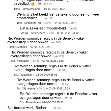
bevestigd.
(
144)
Theo (Buren Ameland) -- 04-06-2026 08:51
Wellicht is het beeld hier vertekend door één of twéé
grootschalige...
(
130)
Tom (Bennekom-W)
(
15m)
-- 04-06-2026 15:57
Dat is zeker een mogelijkheid
(
98)
Saskia (Diepenveen)
(
5m)
-- 05-06-2026 23:42
Re: Worden sommige regio’s in de Benelux vaker
overgeslagen door onwee
(
365)
Rutger (Meppel) -- 02-06-2026 14:51
Re: Worden sommige regio’s in de Benelux vaker
overgeslagen door onwee
(
221)
Jan (Nijmegen)
(
14m)
-- 02-06-2026 14:58
Re: Worden sommige regio’s in de Benelux vaker
overgeslagen door onwee
(
188)
Eric, Rotterdam -- 02-06-2026 15:01
Re: Worden sommige regio’s in de Benelux vaker
overgeslagen door onwee
(
156)
Jan (Nijmegen)
(
14m)
-- 02-06-2026 15:19
Re: Worden sommige regio’s in de Benelux vaker
overgeslagen door onwee
(
118)
Eric, Rotterdam -- 02-06-2026 15:38
Schitterend werk. Bedankt!
(
260)