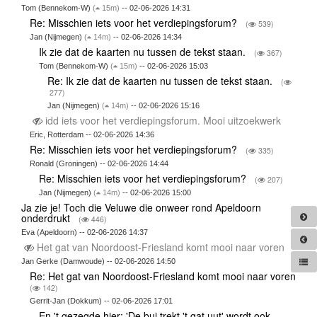
Tom (Bennekom-W)
(
15m)
-- 02-06-2026 14:31
Re: Misschien iets voor het verdiepingsforum?
(
539)
Jan (Nijmegen)
(
14m)
-- 02-06-2026 14:34
Ik zie dat de kaarten nu tussen de tekst staan.
(
367)
Tom (Bennekom-W)
(
15m)
-- 02-06-2026 15:03
Re: Ik zie dat de kaarten nu tussen de tekst staan.
(
277)
Jan (Nijmegen)
(
14m)
-- 02-06-2026 15:16
idd iets voor het verdiepingsforum. Mooi uitzoekwerk
Eric, Rotterdam -- 02-06-2026 14:36
Re: Misschien iets voor het verdiepingsforum?
(
335)
Ronald (Groningen) -- 02-06-2026 14:44
Re: Misschien iets voor het verdiepingsforum?
(
207)
Jan (Nijmegen)
(
14m)
-- 02-06-2026 15:00
Ja zie je! Toch die Veluwe die onweer rond Apeldoorn
onderdrukt
(
446)
Eva (Apeldoorn) -- 02-06-2026 14:37
Het gat van Noordoost-Friesland komt mooi naar voren
Jan Gerke (Damwoude) -- 02-06-2026 14:50
Re: Het gat van Noordoost-Friesland komt mooi naar voren
(
142)
Gerrit-Jan (Dokkum) -- 02-06-2026 17:01
En 't gezegde hier: 'De bui trekt 't gat uut' wordt ook