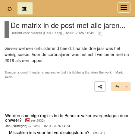
(current)
Toggl
navig
De matrix in de post met alle jaren...
Bericht van: Marcel (Den Haag) , 02-06-2026 16:49
Geven wel een ontluisterend beeld. Laatste drie jaar was het
weinig soeps. Voor de coronajaren was het echt wel beter met oa
2018 als een topper.
Thunder is good, thunder is impressive; but it is lightning that does the work. - Mark
Twain -
Tog
Worden sommige regio’s in de Benelux vaker overgeslagen door
onweer?
(
2932)
Jan (Nijmegen)
(
14m)
-- 02-06-2026 14:24
Misschien iets voor het verdiepingsforum?
(
641)