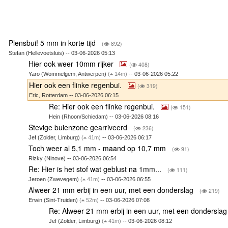
Plensbui! 5 mm in korte tijd
(
892)
Stefan (Hellevoetsluis) -- 03-06-2026 05:13
Hier ook weer 10mm rijker
(
408)
Yaro (Wommelgem, Antwerpen)
(
14m)
-- 03-06-2026 05:22
Hier ook een flinke regenbui.
(
319)
Eric, Rotterdam -- 03-06-2026 06:15
Re: Hier ook een flinke regenbui.
(
151)
Hein (Rhoon/Schiedam) -- 03-06-2026 08:16
Stevige buienzone gearriveerd
(
236)
Jef (Zolder, Limburg)
(
41m)
-- 03-06-2026 06:17
Toch weer al 5,1 mm - maand op 10,7 mm
(
91)
Rizky (Ninove) -- 03-06-2026 06:54
Re: Hier is het stof wat geblust na 1mm...
(
111)
Jeroen (Zwevegem)
(
41m)
-- 03-06-2026 06:55
Alweer 21 mm erbij in een uur, met een donderslag
(
219)
Erwin (Sint-Truiden)
(
52m)
-- 03-06-2026 07:08
Re: Alweer 21 mm erbij in een uur, met een dondersla
Jef (Zolder, Limburg)
(
41m)
-- 03-06-2026 08:12