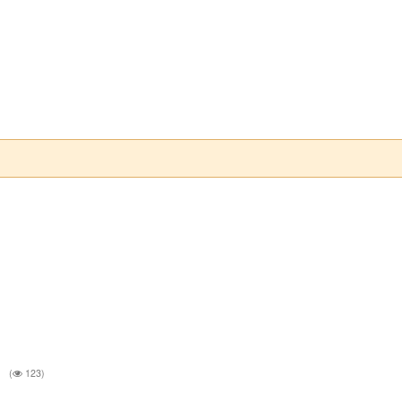
g
(
123)