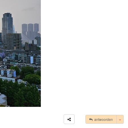
Tog
antwoorden