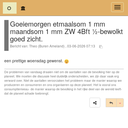
(current)
Toggl
navig
Goeiemorgen etmaalsom 1 mm
maandsom 1 mm ZW 4Bft ½-bewolkt
goed zicht.
Bericht van: Theo (Buren Ameland) , 03-06-2026 07:13
een prettige woensdag gewenst.
De problemen van vandaag draaien niet om de aantallen van de bevolking hier op de
planeet. We moeten die discussie heel duidelijk onderscheiden, we zijn daar vaak erg
verward over. Niet de aantallen veroorzaken het probleem maar de manier waarop we
produceren en consumeren en ons organiseren op deze planeet. Het is vooral ons
consumptieniveau- de manier waarop de bevolking in het rijke deel van de wereld leeft-
dat de planeet schade toebrengt.
Tog