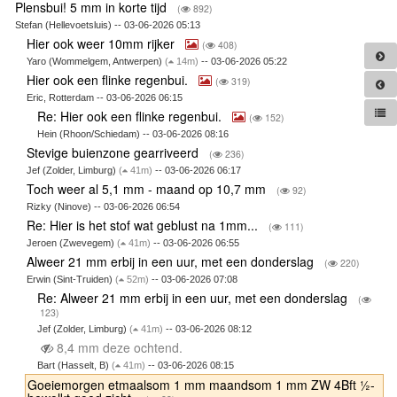
Plensbui! 5 mm in korte tijd
(
892)
Stefan (Hellevoetsluis) -- 03-06-2026 05:13
Hier ook weer 10mm rijker
(
408)
Yaro (Wommelgem, Antwerpen)
(
14m)
-- 03-06-2026 05:22
Hier ook een flinke regenbui.
(
319)
Eric, Rotterdam -- 03-06-2026 06:15
Re: Hier ook een flinke regenbui.
(
152)
Hein (Rhoon/Schiedam) -- 03-06-2026 08:16
Stevige buienzone gearriveerd
(
236)
Jef (Zolder, Limburg)
(
41m)
-- 03-06-2026 06:17
Toch weer al 5,1 mm - maand op 10,7 mm
(
92)
Rizky (Ninove) -- 03-06-2026 06:54
Re: Hier is het stof wat geblust na 1mm...
(
111)
Jeroen (Zwevegem)
(
41m)
-- 03-06-2026 06:55
Alweer 21 mm erbij in een uur, met een donderslag
(
220)
Erwin (Sint-Truiden)
(
52m)
-- 03-06-2026 07:08
Re: Alweer 21 mm erbij in een uur, met een donderslag
(
123)
Jef (Zolder, Limburg)
(
41m)
-- 03-06-2026 08:12
8,4 mm deze ochtend.
Bart (Hasselt, B)
(
41m)
-- 03-06-2026 08:15
Goeiemorgen etmaalsom 1 mm maandsom 1 mm ZW 4Bft ½-