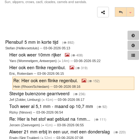
Sun, slippers, crows, cacti, cicades, camels and sandals.
Tog
Plensbui! 5 mm in korte tijd
(
892)
Stefan (Hellevoetsluis) -- 03-06-2026 05:13
Hier ook weer 10mm rijker
(
408)
Yaro (Wommelgem, Antwerpen)
(
14m)
-- 03-06-2026 05:22
Hier ook een flinke regenbui.
(
319)
Eric, Rotterdam -- 03-06-2026 06:15
Re: Hier ook een flinke regenbui.
(
152)
Hein (Rhoon/Schiedam) -- 03-06-2026 08:16
Stevige buienzone gearriveerd
(
236)
Jef (Zolder, Limburg)
(
41m)
-- 03-06-2026 06:17
Toch weer al 5,1 mm - maand op 10,7 mm
(
92)
Rizky (Ninove) -- 03-06-2026 06:54
Re: Hier is het stof wat geblust na 1mm...
(
111)
Jeroen (Zwevegem)
(
41m)
-- 03-06-2026 06:55
Alweer 21 mm erbij in een uur, met een donderslag
(
220)
Erwin (Sint-Truiden)
(
52m)
-- 03-06-2026 07:08