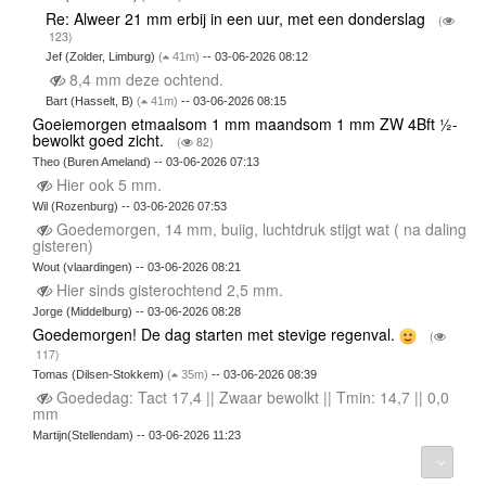
Re: Alweer 21 mm erbij in een uur, met een donderslag
(
123)
Jef (Zolder, Limburg)
(
41m)
-- 03-06-2026 08:12
8,4 mm deze ochtend.
Bart (Hasselt, B)
(
41m)
-- 03-06-2026 08:15
Goeiemorgen etmaalsom 1 mm maandsom 1 mm ZW 4Bft ½-
bewolkt goed zicht.
(
82)
Theo (Buren Ameland) -- 03-06-2026 07:13
Hier ook 5 mm.
Wil (Rozenburg) -- 03-06-2026 07:53
Goedemorgen, 14 mm, buiig, luchtdruk stijgt wat ( na daling
gisteren)
Wout (vlaardingen) -- 03-06-2026 08:21
Hier sinds gisterochtend 2,5 mm.
Jorge (Middelburg) -- 03-06-2026 08:28
Goedemorgen! De dag starten met stevige regenval.
(
117)
Tomas (Dilsen-Stokkem)
(
35m)
-- 03-06-2026 08:39
Goededag: Tact 17,4 || Zwaar bewolkt || Tmin: 14,7 || 0,0
mm
Martijn(Stellendam) -- 03-06-2026 11:23