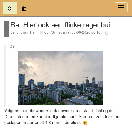
(current)
Toggl
navig
Re: Hier ook een flinke regenbui.
Bericht van: Hein (Rhoon/Schiedam) , 03-06-2026 08:16
Volgens medebewoners ook onweer op afstand richting de
Drechtsteden en kortstondige plensbui, ik ben er zelf doorheen
geslapen, maar er zit 4.3 mm in de pluvio