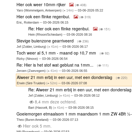
Hier ook weer 10mm rijker
(
408)
Yaro (Wommelgem, Antwerpen)
(
14m)
-- 03-06-2026 05:22
Hier ook een flinke regenbui.
(
319)
Eric, Rotterdam -- 03-06-2026 06:15
Re: Hier ook een flinke regenbui.
(
151)
Hein (Rhoon/Schiedam) -- 03-06-2026 08:16
Stevige buienzone gearriveerd
(
236)
Jef (Zolder, Limburg)
(
41m)
-- 03-06-2026 06:17
Toch weer al 5,1 mm - maand op 10,7 mm
(
92)
Rizky (Ninove) -- 03-06-2026 06:54
Re: Hier is het stof wat geblust na 1mm...
(
111)
Jeroen (Zwevegem)
(
41m)
-- 03-06-2026 06:55
Alweer 21 mm erbij in een uur, met een donderslag
(
220)
Erwin (Sint-Truiden)
(
52m)
-- 03-06-2026 07:08
Re: Alweer 21 mm erbij in een uur, met een dondersla
Jef (Zolder, Limburg)
(
41m)
-- 03-06-2026 08:12
8,4 mm deze ochtend.
Bart (Hasselt, B)
(
41m)
-- 03-06-2026 08:15
Goeiemorgen etmaalsom 1 mm maandsom 1 mm ZW 4Bft ½-be
Theo (Buren Ameland) -- 03-06-2026 07:13
Hier ook 5 mm.
Wil (Rozenburg) -- 03-06-2026 07:53