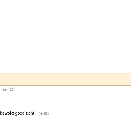
g
(
123)
wolkt goed zicht.
(
82)