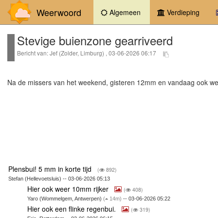
Weerwoord
(current)
Algemeen
Verdieping
Stevige buienzone gearriveerd
Bericht van: Jef (Zolder, Limburg) , 03-06-2026 06:17
Na de missers van het weekend, gisteren 12mm en vandaag ook we
Plensbui! 5 mm in korte tijd
(
892)
Stefan (Hellevoetsluis) -- 03-06-2026 05:13
Hier ook weer 10mm rijker
(
408)
Yaro (Wommelgem, Antwerpen)
(
14m)
-- 03-06-2026 05:22
Hier ook een flinke regenbui.
(
319)