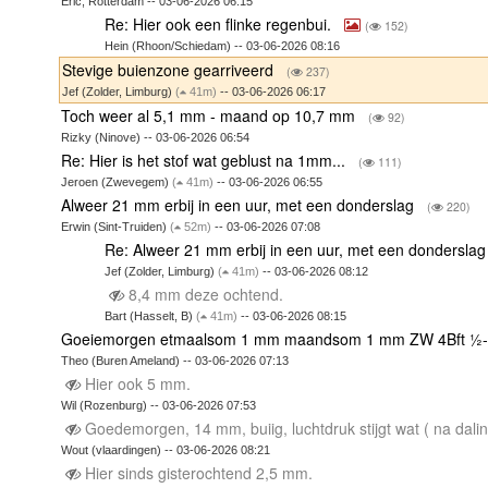
Eric, Rotterdam -- 03-06-2026 06:15
Re: Hier ook een flinke regenbui.
(
152)
Hein (Rhoon/Schiedam) -- 03-06-2026 08:16
Stevige buienzone gearriveerd
(
237)
Jef (Zolder, Limburg)
(
41m)
-- 03-06-2026 06:17
Toch weer al 5,1 mm - maand op 10,7 mm
(
92)
Rizky (Ninove) -- 03-06-2026 06:54
Re: Hier is het stof wat geblust na 1mm...
(
111)
Jeroen (Zwevegem)
(
41m)
-- 03-06-2026 06:55
Alweer 21 mm erbij in een uur, met een donderslag
(
220)
Erwin (Sint-Truiden)
(
52m)
-- 03-06-2026 07:08
Re: Alweer 21 mm erbij in een uur, met een dondersla
Jef (Zolder, Limburg)
(
41m)
-- 03-06-2026 08:12
8,4 mm deze ochtend.
Bart (Hasselt, B)
(
41m)
-- 03-06-2026 08:15
Goeiemorgen etmaalsom 1 mm maandsom 1 mm ZW 4Bft ½-be
Theo (Buren Ameland) -- 03-06-2026 07:13
Hier ook 5 mm.
Wil (Rozenburg) -- 03-06-2026 07:53
Goedemorgen, 14 mm, buiig, luchtdruk stijgt wat ( na dali
Wout (vlaardingen) -- 03-06-2026 08:21
Hier sinds gisterochtend 2,5 mm.