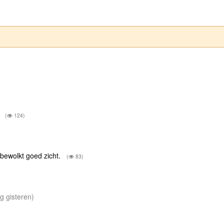
g
(
124)
wolkt goed zicht.
(
83)
ng gisteren)