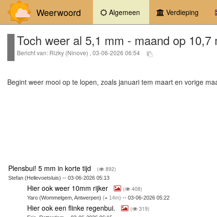
Weerwoord
(current)
Algemeen
Verdieping
Toch weer al 5,1 mm - maand op 10,7
Bericht van: Rizky (Ninove) , 03-06-2026 06:54
Begint weer mooi op te lopen, zoals januari tem maart en vorige m
Plensbui! 5 mm in korte tijd
(
892)
Stefan (Hellevoetsluis) -- 03-06-2026 05:13
Hier ook weer 10mm rijker
(
408)
Yaro (Wommelgem, Antwerpen)
(
14m)
-- 03-06-2026 05:22
Hier ook een flinke regenbui.
(
319)