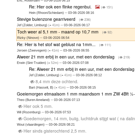
Eric, Rotterdam -- 03-06-2026 06:15
Re: Hier ook een flinke regenbui.
(
151)
Hein (Rhoon/Schiedam) -- 03-06-2026 08:16
Stevige buienzone gearriveerd
(
236)
Jef (Zolder, Limburg)
(
41m)
-- 03-06-2026 06:17
Toch weer al 5,1 mm - maand op 10,7 mm
(
92)
Rizky (Ninove) -- 03-06-2026 06:54
Re: Hier is het stof wat geblust na 1mm...
(
111)
Jeroen (Zwevegem)
(
41m)
-- 03-06-2026 06:55
Alweer 21 mm erbij in een uur, met een donderslag
(
219)
Erwin (Sint-Truiden)
(
52m)
-- 03-06-2026 07:08
Re: Alweer 21 mm erbij in een uur, met een dondersla
Jef (Zolder, Limburg)
(
41m)
-- 03-06-2026 08:12
8,4 mm deze ochtend.
Bart (Hasselt, B)
(
41m)
-- 03-06-2026 08:15
Goeiemorgen etmaalsom 1 mm maandsom 1 mm ZW 4Bft ½-be
Theo (Buren Ameland) -- 03-06-2026 07:13
Hier ook 5 mm.
Wil (Rozenburg) -- 03-06-2026 07:53
Goedemorgen, 14 mm, buiig, luchtdruk stijgt wat ( na dali
Wout (vlaardingen) -- 03-06-2026 08:21
Hier sinds gisterochtend 2,5 mm.