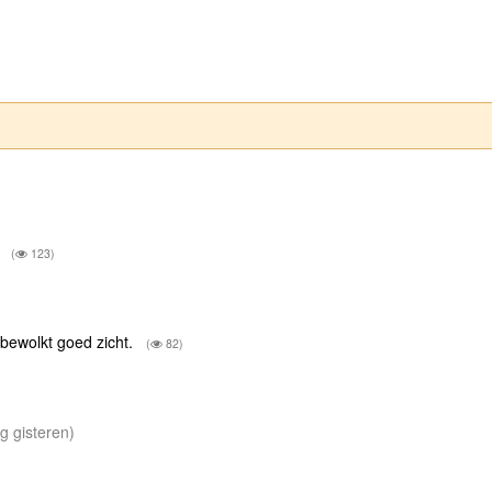
g
(
123)
wolkt goed zicht.
(
82)
ng gisteren)