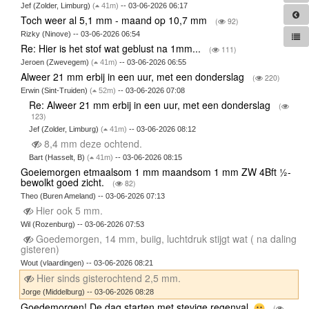
Jef (Zolder, Limburg)
(
41m)
-- 03-06-2026 06:17
Toch weer al 5,1 mm - maand op 10,7 mm
(
92)
Rizky (Ninove) -- 03-06-2026 06:54
Re: Hier is het stof wat geblust na 1mm...
(
111)
Jeroen (Zwevegem)
(
41m)
-- 03-06-2026 06:55
Alweer 21 mm erbij in een uur, met een donderslag
(
220)
Erwin (Sint-Truiden)
(
52m)
-- 03-06-2026 07:08
Re: Alweer 21 mm erbij in een uur, met een donderslag
(
123)
Jef (Zolder, Limburg)
(
41m)
-- 03-06-2026 08:12
8,4 mm deze ochtend.
Bart (Hasselt, B)
(
41m)
-- 03-06-2026 08:15
Goeiemorgen etmaalsom 1 mm maandsom 1 mm ZW 4Bft ½-
bewolkt goed zicht.
(
82)
Theo (Buren Ameland) -- 03-06-2026 07:13
Hier ook 5 mm.
Wil (Rozenburg) -- 03-06-2026 07:53
Goedemorgen, 14 mm, buiig, luchtdruk stijgt wat ( na daling
gisteren)
Wout (vlaardingen) -- 03-06-2026 08:21
Hier sinds gisterochtend 2,5 mm.
Jorge (Middelburg) -- 03-06-2026 08:28
Goedemorgen! De dag starten met stevige regenval.
(