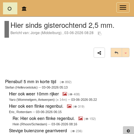
(current)
Toggl
navig
Hier sinds gisterochtend 2,5 mm.
Bericht van: Jorge (Middelburg) , 03-06-2026 08:28
Tog
Plensbui! 5 mm in korte tijd
(
892)
Stefan (Hellevoetsluis) -- 03-06-2026 05:13
Hier ook weer 10mm rijker
(
408)
Yaro (Wommelgem, Antwerpen)
(
14m)
-- 03-06-2026 05:22
Hier ook een flinke regenbui.
(
319)
Eric, Rotterdam -- 03-06-2026 06:15
Re: Hier ook een flinke regenbui.
(
152)
Hein (Rhoon/Schiedam) -- 03-06-2026 08:16
Stevige buienzone gearriveerd
(
236)