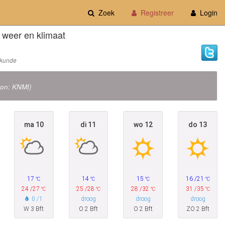
Zoek
Registreer
Login
weer en klimaat
rkunde
ron: KNMI)
ma
10
di
11
wo
12
do
13
17
14
15
16 /21
°C
°C
°C
°C
24 /27
25 /28
28 /32
31 /35
°C
°C
°C
°C
0 /1
droog
droog
droog
W 3 Bft
O 2 Bft
O 2 Bft
ZO 2 Bft