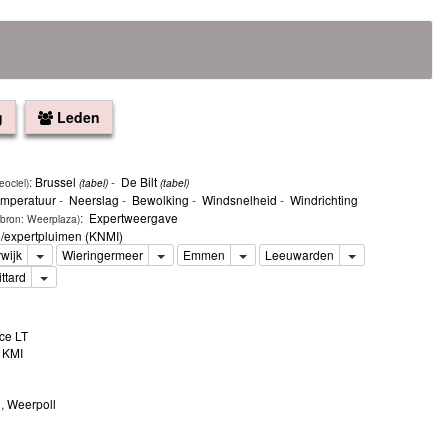
g
Leden
:
Brussel
‐
De Bilt
eociel)
(tabel)
(tabel)
mperatuur
‐
Neerslag
‐
Bewolking
‐
Windsnelheid
‐
Windrichting
:
Expertweergave
bron: Weerplaza)
n/expertpluimen (KNMI)
Toggle Dropdown
Toggle Dropdown
Toggle Dropdown
Toggle Dropdow
wijk
Wieringermeer
Emmen
Leeuwarden
le Dropdown
Toggle Dropdown
ittard
ce LT
,
KMI
l
,
Weerpoll