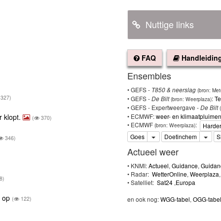
Nuttige links
FAQ
Handleidin
Ensembles
• GEFS -
T850 & neerslag
(bron: Met
327)
• GEFS -
:
Te
De Bilt
(bron: Weerplaza)
• GEFS - Expertweergave -
De Bilt
(
• ECMWF:
weer- en klimaatpluime
klopt.
(
370)
• ECMWF
:
Harder
(bron: Weerplaza)
Toggle Dropdown
Togg
Goes
Doetinchem
S
346)
Actueel weer
• KNMI:
Actueel
,
Guidance
,
Guidan
• Radar:
WetterOnline
,
Weerplaza
8)
• Satelliet:
Sat24
,
Europa
n op
en ook nog:
WGG-tabel
,
OGG-tabe
(
122)