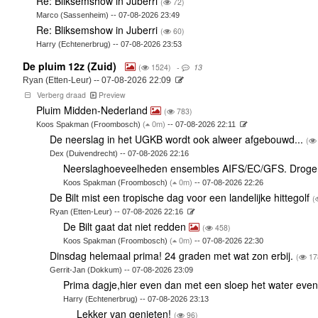
Re: Bliksemshow in Juberri
(
72)
Marco (Sassenheim) -- 07-08-2026 23:49
Re: Bliksemshow in Juberri
(
60)
Harry (Echtenerbrug) -- 07-08-2026 23:53
De pluim 12z (Zuid)
(
1524)
‐
13
Ryan (Etten-Leur) -- 07-08-2026 22:09
Verberg draad
Preview
Pluim Midden-Nederland
(
783)
Koos Spakman (Froombosch)
(
0m)
-- 07-08-2026 22:11
De neerslag in het UGKB wordt ook alweer afgebouwd...
(
Dex (Duivendrecht) -- 07-08-2026 22:16
Neerslaghoeveelheden ensembles AIFS/EC/GFS. Droger 
Koos Spakman (Froombosch)
(
0m)
-- 07-08-2026 22:26
De Bilt mist een tropische dag voor een landelijke hittegolf
(
Ryan (Etten-Leur) -- 07-08-2026 22:16
De Bilt gaat dat niet redden
(
458)
Koos Spakman (Froombosch)
(
0m)
-- 07-08-2026 22:30
Dinsdag helemaal prima! 24 graden met wat zon erbij.
(
17
Gerrit-Jan (Dokkum) -- 07-08-2026 23:09
Prima dagje,hier even dan met een sloep het water eve
Harry (Echtenerbrug) -- 07-08-2026 23:13
Lekker van genieten!
(
96)