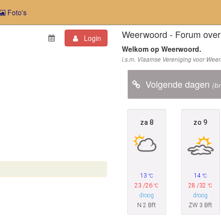
Foto's
Weerwoord - Forum over 
Login
Welkom op Weerwoord.
i.s.m. Vlaamse Vereniging voor Wee
Volgende dagen
(b
za
8
zo
9
13
14
°C
°C
23 /26
28 /32
°C
°C
droog
droog
N 2 Bft
ZW 3 Bft