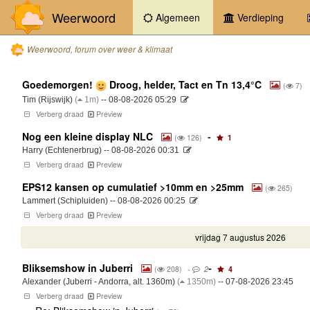
Weerwoord
(current)
Algemeen
Verdieping
Weerwoord, forum over weer & klimaat
Goedemorgen!
Droog, helder, Tact en Tn 13,4°C
(
7)
Tim (Rijswijk)
(
1m)
-- 08-08-2026 05:29
Verberg draad
Preview
Nog een kleine display NLC
‐
(
126)
1
Harry (Echtenerbrug) -- 08-08-2026 00:31
Verberg draad
Preview
EPS12 kansen op cumulatief >10mm en >25mm
(
265)
Lammert (Schipluiden) -- 08-08-2026 00:25
Verberg draad
Preview
vrijdag 7 augustus 2026
Bliksemshow in Juberri
‐
(
208)
‐
2
4
Alexander (Juberri - Andorra, alt. 1360m)
(
1350m)
-- 07-08-2026 23:45
Verberg draad
Preview