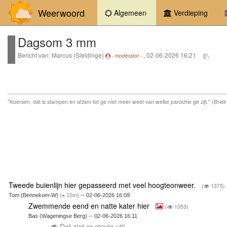
Weerwoord
(current)
Algemeen
Verdieping
Dagsom 3 mm
Bericht van: Marcus (Sleidinge)
, 02-06-2026 16:21
- moderator -
"Koersen, dat is stampen en afzien tot ge niet meer weet van welke parochie ge zijt." (Briek
Tweede buienlijn hier gepasseerd met veel hoogteonweer.
(
1375)
Tom (Bennekom-W)
(
15m)
-- 02-06-2026 16:09
Zwemmende eend en natte kater hier
(
1053)
Bas (Wageningse Berg) -- 02-06-2026 16:11
Dat ziet er stevig uit!