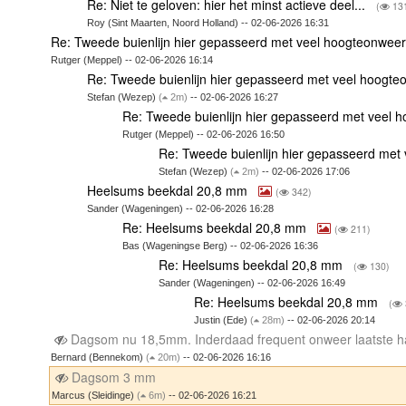
Re: Niet te geloven: hier het minst actieve deel...
(
13
Roy (Sint Maarten, Noord Holland) -- 02-06-2026 16:31
Re: Tweede buienlijn hier gepasseerd met veel hoogteonwee
Rutger (Meppel) -- 02-06-2026 16:14
Re: Tweede buienlijn hier gepasseerd met veel hoogte
Stefan (Wezep)
(
2m)
-- 02-06-2026 16:27
Re: Tweede buienlijn hier gepasseerd met veel 
Rutger (Meppel) -- 02-06-2026 16:50
Re: Tweede buienlijn hier gepasseerd met
Stefan (Wezep)
(
2m)
-- 02-06-2026 17:06
Heelsums beekdal 20,8 mm
(
342)
Sander (Wageningen) -- 02-06-2026 16:28
Re: Heelsums beekdal 20,8 mm
(
211)
Bas (Wageningse Berg) -- 02-06-2026 16:36
Re: Heelsums beekdal 20,8 mm
(
130)
Sander (Wageningen) -- 02-06-2026 16:49
Re: Heelsums beekdal 20,8 mm
(
Justin (Ede)
(
28m)
-- 02-06-2026 20:14
Dagsom nu 18,5mm. Inderdaad frequent onweer laatste h
Bernard (Bennekom)
(
20m)
-- 02-06-2026 16:16
Dagsom 3 mm
Marcus (Sleidinge)
(
6m)
-- 02-06-2026 16:21