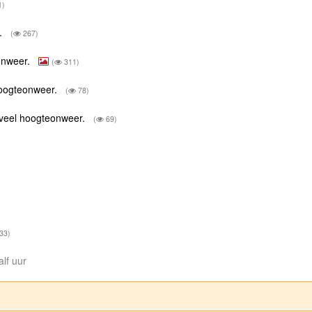
1)
r.
(
267)
onweer.
(
311)
hoogteonweer.
(
78)
 veel hoogteonweer.
(
69)
33)
alf uur