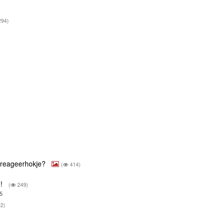
94)
 afreageerhokje?
(
414)
n!
(
249)
5
2)