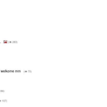
r.
(
283)
wel welkome mm
(
70)
186)
107)