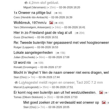
4,2mm stof geblust.
Miguel (Varsenare)
(
15m)
-- 02-06-2026 18:20
1x Onweer na pittige bui
(
96)
Cees (Hendrik-Ido-Ambacht) -- 02-06-2026 16:39
Wolkbreuk, 197mm/u
(
408)
Yaro (Wommelgem, Antwerpen)
(
14m)
-- 02-06-2026 16:41
Hier in zo-Friesland gaat de vlag al uit
(
204)
Guus (Drachten) -- 02-06-2026 16:51
Re: Tweede buienlijn hier gepasseerd met veel hoogteonwee
Rutger (Loppem) -- 02-06-2026 16:53
Lokale aangelegenheden
(
156)
Julian (Enschede)
(
56m)
-- 02-06-2026 17:08
Ut word nix
(
109)
Ronald (Groningen) -- 02-06-2026 17:37
Mocht in Veghel 't Ven de naam onweer niet eens dragen, 
Stan (Oss)
(
7m)
-- 02-06-2026 17:44
Lujyksgestel meldt regen en onweer, Tact 20C 7.2 mm
Marcel (Luyksgestel)
(
35m)
-- 02-06-2026 17:51
Er komt nog een buienlijn aan uit het westzuidwesten.
(
Tomas (Dilsen-Stokkem)
(
35m)
-- 02-06-2026 17:53
Met goed zoeken zit er verdwaald wat onweer op
(
Stan (Oss)
(
7m)
-- 02-06-2026 18:05