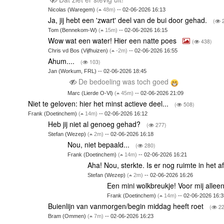
Nicolas (Waregem)
(
48m)
-- 02-06-2026 16:13
Ja, jij hebt een 'zwart' deel van de bui door gehad.
(
2
Tom (Bennekom-W)
(
15m)
-- 02-06-2026 16:15
Wow wat een water! Hier een natte poes
(
438)
Chris vd Bos (Vijfhuizen)
(
-2m)
-- 02-06-2026 16:55
Ahum....
(
103)
Jan (Workum, FRL) -- 02-06-2026 18:45
De bedoeling was toch goed
Marc (Lierde O-Vl)
(
45m)
-- 02-06-2026 21:09
Niet te geloven: hier het minst actieve deel...
(
508)
Frank (Doetinchem)
(
14m)
-- 02-06-2026 16:12
Heb jij niet al genoeg gehad?
(
277)
Stefan (Wezep)
(
2m)
-- 02-06-2026 16:18
Nou, niet bepaald...
(
280)
Frank (Doetinchem)
(
14m)
-- 02-06-2026 16:21
Aha! Nou, sterkte. Is er nog ruimte in het
Stefan (Wezep)
(
2m)
-- 02-06-2026 16:26
Een mini wolkbreukje! Voor mij allee
Frank (Doetinchem)
(
14m)
-- 02-06-2026 16:3
Buienlijn van vanmorgen/begin middag heeft roet
(
22
Bram (Ommen)
(
7m)
-- 02-06-2026 16:23