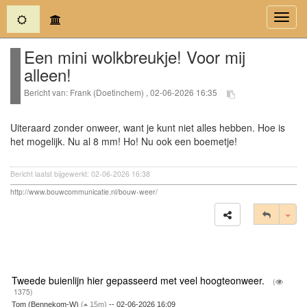
(current)
Toggl
navig
Een mini wolkbreukje! Voor mij
alleen!
Bericht van: Frank (Doetinchem) , 02-06-2026 16:35
Uiteraard zonder onweer, want je kunt niet alles hebben. Hoe is
het mogelijk. Nu al 8 mm! Ho! Nu ook een boemetje!
Bericht laatst bijgewerkt: 02-06-2026 16:38
http://www.bouwcommunicatie.nl/bouw-weer/
Tog
Tweede buienlijn hier gepasseerd met veel hoogteonweer.
(
1375)
Tom (Bennekom-W)
(
15m)
-- 02-06-2026 16:09