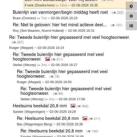
Frank (Doetinchem)
(
14m)
-- 02-06-2026 16:35
Buienlijn van vanmorgen/begin middag heeft roet
(
222)
Bram (Ommen)
(
7m)
-- 02-06-2026 16:23
Re: Niet te geloven: hier het minst actieve deel...
(
131)
Roy (Sint Maarten, Noord Holland) -- 02-06-2026 16:31
Re: Tweede buienlijn hier gepasseerd met veel hoogteonweer.
(
267)
Rutger (Meppel) -- 02-06-2026 16:14
Re: Tweede buienlijn hier gepasseerd met veel
hoogteonweer.
(
311)
Stefan (Wezep)
(
2m)
-- 02-06-2026 16:27
Re: Tweede buienlijn hier gepasseerd met veel
hoogteonweer.
(
78)
Rutger (Meppel) -- 02-06-2026 16:50
Re: Tweede buienlijn hier gepasseerd met veel
hoogteonweer.
(
69)
Stefan (Wezep)
(
2m)
-- 02-06-2026 17:06
Heelsums beekdal 20,8 mm
(
342)
Sander (Wageningen) -- 02-06-2026 16:28
Re: Heelsums beekdal 20,8 mm
(
211)
Bas (Wageningse Berg) -- 02-06-2026 16:36
Re: Heelsums beekdal 20,8 mm
(
130)
Sander (Wageningen) -- 02-06-2026 16:49