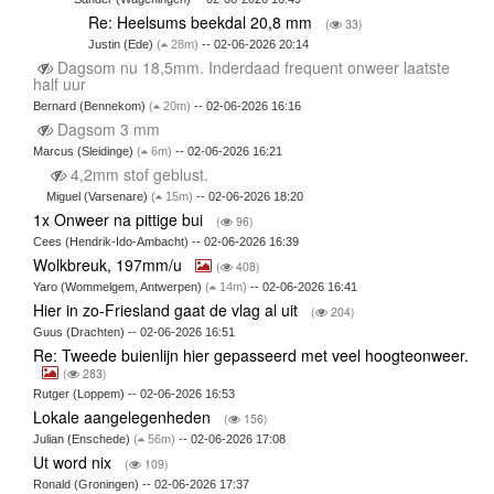
Re: Heelsums beekdal 20,8 mm
(
33)
Justin (Ede)
(
28m)
-- 02-06-2026 20:14
Dagsom nu 18,5mm. Inderdaad frequent onweer laatste
half uur
Bernard (Bennekom)
(
20m)
-- 02-06-2026 16:16
Dagsom 3 mm
Marcus (Sleidinge)
(
6m)
-- 02-06-2026 16:21
4,2mm stof geblust.
Miguel (Varsenare)
(
15m)
-- 02-06-2026 18:20
1x Onweer na pittige bui
(
96)
Cees (Hendrik-Ido-Ambacht) -- 02-06-2026 16:39
Wolkbreuk, 197mm/u
(
408)
Yaro (Wommelgem, Antwerpen)
(
14m)
-- 02-06-2026 16:41
Hier in zo-Friesland gaat de vlag al uit
(
204)
Guus (Drachten) -- 02-06-2026 16:51
Re: Tweede buienlijn hier gepasseerd met veel hoogteonweer.
(
283)
Rutger (Loppem) -- 02-06-2026 16:53
Lokale aangelegenheden
(
156)
Julian (Enschede)
(
56m)
-- 02-06-2026 17:08
Ut word nix
(
109)
Ronald (Groningen) -- 02-06-2026 17:37