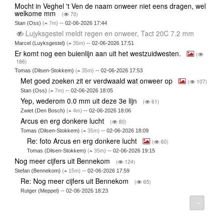
Mocht in Veghel 't Ven de naam onweer niet eens dragen, wel
welkome mm
(
70)
Stan (Oss)
(
7m)
-- 02-06-2026 17:44
Lujyksgestel meldt regen en onweer, Tact 20C 7.2 mm
Marcel (Luyksgestel)
(
35m)
-- 02-06-2026 17:51
Er komt nog een buienlijn aan uit het westzuidwesten.
(
186)
Tomas (Dilsen-Stokkem)
(
35m)
-- 02-06-2026 17:53
Met goed zoeken zit er verdwaald wat onweer op
(
107)
Stan (Oss)
(
7m)
-- 02-06-2026 18:05
Yep, wederom 0.0 mm uit deze 3e lijn
(
61)
Zwiet (Den Bosch)
(
4m)
-- 02-06-2026 18:06
Arcus en erg donkere lucht
(
80)
Tomas (Dilsen-Stokkem)
(
35m)
-- 02-06-2026 18:09
Re: foto Arcus en erg donkere lucht
(
60)
Tomas (Dilsen-Stokkem)
(
35m)
-- 02-06-2026 19:15
Nog meer cijfers uit Bennekom
(
124)
Stefan (Bennekom)
(
15m)
-- 02-06-2026 17:59
Re: Nog meer cijfers uit Bennekom
(
65)
Rutger (Meppel) -- 02-06-2026 18:23