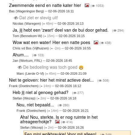
Zwemmende eend en natte kater hier
(
1053)
Bas (Wageningse Berg) -- 02-06-2026 16:11
Dat ziet er stevig uit!
Nicolas (Waregem)
(
48m)
-- 02-06-2026 16:13
Ja, jij hebt een 'zwart' deel van de bui door gehad.
(
294)
Tom (Bennekom-W)
(
15m)
-- 02-06-2026 16:15
Wow wat een water! Hier een natte poes
(
438)
Chris vd Bos (Vijfhuizen)
(
-2m)
-- 02-06-2026 16:55
Ahum....
(
103)
Jan (Workum, FRL) -- 02-06-2026 18:45
De bedoeling was toch goed
Marc (Lierde O-Vl)
(
45m)
-- 02-06-2026 21:09
Niet te geloven: hier het minst actieve deel...
(
508)
Frank (Doetinchem)
(
14m)
-- 02-06-2026 16:12
Heb jij niet al genoeg gehad?
(
277)
Stefan (Wezep)
(
2m)
-- 02-06-2026 16:18
Nou, niet bepaald...
(
280)
Frank (Doetinchem)
(
14m)
-- 02-06-2026 16:21
Aha! Nou, sterkte. Is er nog ruimte in het
afreageerhokje?
(
414)
Stefan (Wezep)
(
2m)
-- 02-06-2026 16:26
Een mini wolkbreukje! Voor mij alleen!
(
249)