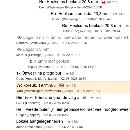
Re: Heelsums beekdal 20,8 mm
(
211)
Bas (Wageningse Berg) -- 02-06-2026 16:36
Re: Heelsums beekdal 20,8 mm
(
130)
Sander (Wageningen) -- 02-06-2026 16:49
Re: Heelsums beekdal 20,8 mm
(
Justin (Ede)
(
28m)
-- 02-06-2026 20:14
Dagsom nu 18,5mm. Inderdaad frequent onweer laatste h
Bernard (Bennekom)
(
20m)
-- 02-06-2026 16:16
Dagsom 3 mm
Marcus (Sleidinge)
(
6m)
-- 02-06-2026 16:21
4,2mm stof geblust.
Miguel (Varsenare)
(
15m)
-- 02-06-2026 18:20
1x Onweer na pittige bui
(
96)
Cees (Hendrik-Ido-Ambacht) -- 02-06-2026 16:39
Wolkbreuk, 197mm/u
(
408)
Yaro (Wommelgem, Antwerpen)
(
14m)
-- 02-06-2026 16:41
Hier in zo-Friesland gaat de vlag al uit
(
204)
Guus (Drachten) -- 02-06-2026 16:51
Re: Tweede buienlijn hier gepasseerd met veel hoogteonwee
Rutger (Loppem) -- 02-06-2026 16:53
Lokale aangelegenheden
(
156)
Julian (Enschede)
(
56m)
-- 02-06-2026 17:08