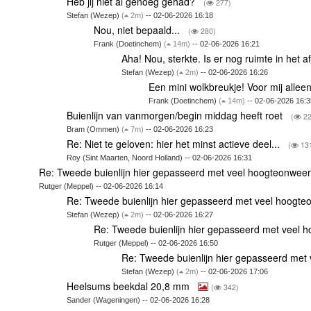
Heb jij niet al genoeg gehad?
(
277)
Stefan (Wezep)
(
2m)
-- 02-06-2026 16:18
Nou, niet bepaald...
(
280)
Frank (Doetinchem)
(
14m)
-- 02-06-2026 16:21
Aha! Nou, sterkte. Is er nog ruimte in het
Stefan (Wezep)
(
2m)
-- 02-06-2026 16:26
Een mini wolkbreukje! Voor mij allee
Frank (Doetinchem)
(
14m)
-- 02-06-2026 16:3
Buienlijn van vanmorgen/begin middag heeft roet
(
22
Bram (Ommen)
(
7m)
-- 02-06-2026 16:23
Re: Niet te geloven: hier het minst actieve deel...
(
13
Roy (Sint Maarten, Noord Holland) -- 02-06-2026 16:31
Re: Tweede buienlijn hier gepasseerd met veel hoogteonwee
Rutger (Meppel) -- 02-06-2026 16:14
Re: Tweede buienlijn hier gepasseerd met veel hoogte
Stefan (Wezep)
(
2m)
-- 02-06-2026 16:27
Re: Tweede buienlijn hier gepasseerd met veel 
Rutger (Meppel) -- 02-06-2026 16:50
Re: Tweede buienlijn hier gepasseerd met
Stefan (Wezep)
(
2m)
-- 02-06-2026 17:06
Heelsums beekdal 20,8 mm
(
342)
Sander (Wageningen) -- 02-06-2026 16:28