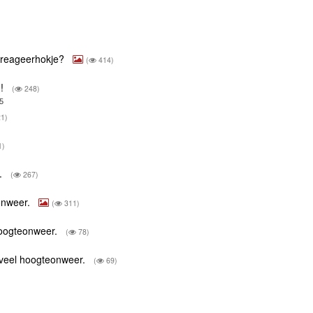
 afreageerhokje?
(
414)
n!
(
248)
5
1)
1)
r.
(
267)
onweer.
(
311)
hoogteonweer.
(
78)
 veel hoogteonweer.
(
69)