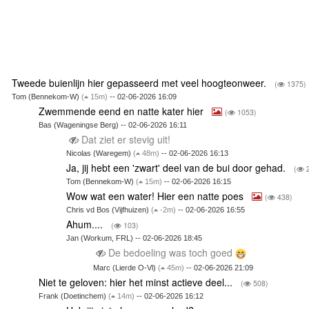
Tweede buienlijn hier gepasseerd met veel hoogteonweer.
(
1375)
Tom (Bennekom-W)
(
15m)
-- 02-06-2026 16:09
Zwemmende eend en natte kater hier
(
1053)
Bas (Wageningse Berg) -- 02-06-2026 16:11
Dat ziet er stevig uit!
Nicolas (Waregem)
(
48m)
-- 02-06-2026 16:13
Ja, jij hebt een 'zwart' deel van de bui door gehad.
(
2
Tom (Bennekom-W)
(
15m)
-- 02-06-2026 16:15
Wow wat een water! Hier een natte poes
(
438)
Chris vd Bos (Vijfhuizen)
(
-2m)
-- 02-06-2026 16:55
Ahum....
(
103)
Jan (Workum, FRL) -- 02-06-2026 18:45
De bedoeling was toch goed
Marc (Lierde O-Vl)
(
45m)
-- 02-06-2026 21:09
Niet te geloven: hier het minst actieve deel...
(
508)
Frank (Doetinchem)
(
14m)
-- 02-06-2026 16:12