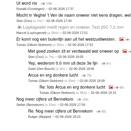
Ut word nix
(
109)
Ronald (Groningen) -- 02-06-2026 17:37
Mocht in Veghel 't Ven de naam onweer niet eens dragen, 
Stan (Oss)
(
7m)
-- 02-06-2026 17:44
Lujyksgestel meldt regen en onweer, Tact 20C 7.2 mm
Marcel (Luyksgestel)
(
35m)
-- 02-06-2026 17:51
Er komt nog een buienlijn aan uit het westzuidwesten.
(
Tomas (Dilsen-Stokkem)
(
35m)
-- 02-06-2026 17:53
Met goed zoeken zit er verdwaald wat onweer op
(
Stan (Oss)
(
7m)
-- 02-06-2026 18:05
Yep, wederom 0.0 mm uit deze 3e lijn
(
61)
Zwiet (Den Bosch)
(
4m)
-- 02-06-2026 18:06
Arcus en erg donkere lucht
(
79)
Tomas (Dilsen-Stokkem)
(
35m)
-- 02-06-2026 18:09
Re: foto Arcus en erg donkere lucht
(
60)
Tomas (Dilsen-Stokkem)
(
35m)
-- 02-06-2026 19:15
Nog meer cijfers uit Bennekom
(
124)
Stefan (Bennekom)
(
15m)
-- 02-06-2026 17:59
Re: Nog meer cijfers uit Bennekom
(
65)
Rutger (Meppel) -- 02-06-2026 18:23