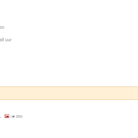
33)
alf uur
r.
(
283)