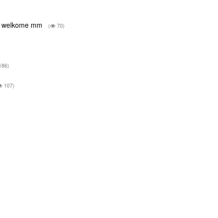
wel welkome mm
(
70)
186)
107)