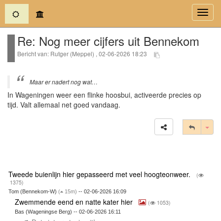
(current)
Toggl
navig
Re: Nog meer cijfers uit Bennekom
Bericht van: Rutger (Meppel) , 02-06-2026 18:23
Maar er nadert nog wat…
In Wageningen weer een flinke hoosbui, activeerde precies op
tijd. Valt allemaal net goed vandaag.
Tog
Tweede buienlijn hier gepasseerd met veel hoogteonweer.
(
1375)
Tom (Bennekom-W)
(
15m)
-- 02-06-2026 16:09
Zwemmende eend en natte kater hier
(
1053)
Bas (Wageningse Berg) -- 02-06-2026 16:11