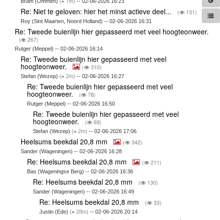
Bram (Ommen)
(
7m)
-- 02-06-2026 16:23
Re: Niet te geloven: hier het minst actieve deel...
(
131)
Roy (Sint Maarten, Noord Holland) -- 02-06-2026 16:31
Re: Tweede buienlijn hier gepasseerd met veel hoogteonweer.
(
267)
Rutger (Meppel) -- 02-06-2026 16:14
Re: Tweede buienlijn hier gepasseerd met veel
hoogteonweer.
(
310)
Stefan (Wezep)
(
2m)
-- 02-06-2026 16:27
Re: Tweede buienlijn hier gepasseerd met veel
hoogteonweer.
(
78)
Rutger (Meppel) -- 02-06-2026 16:50
Re: Tweede buienlijn hier gepasseerd met veel
hoogteonweer.
(
69)
Stefan (Wezep)
(
2m)
-- 02-06-2026 17:06
Heelsums beekdal 20,8 mm
(
342)
Sander (Wageningen) -- 02-06-2026 16:28
Re: Heelsums beekdal 20,8 mm
(
211)
Bas (Wageningse Berg) -- 02-06-2026 16:36
Re: Heelsums beekdal 20,8 mm
(
130)
Sander (Wageningen) -- 02-06-2026 16:49
Re: Heelsums beekdal 20,8 mm
(
33)
Justin (Ede)
(
28m)
-- 02-06-2026 20:14