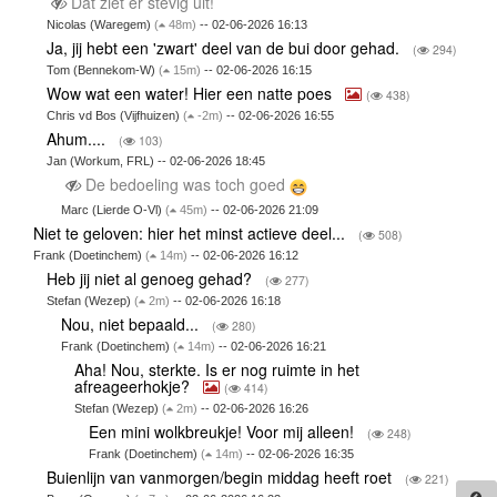
Dat ziet er stevig uit!
Nicolas (Waregem)
(
48m)
-- 02-06-2026 16:13
Ja, jij hebt een 'zwart' deel van de bui door gehad.
(
294)
Tom (Bennekom-W)
(
15m)
-- 02-06-2026 16:15
Wow wat een water! Hier een natte poes
(
438)
Chris vd Bos (Vijfhuizen)
(
-2m)
-- 02-06-2026 16:55
Ahum....
(
103)
Jan (Workum, FRL) -- 02-06-2026 18:45
De bedoeling was toch goed
Marc (Lierde O-Vl)
(
45m)
-- 02-06-2026 21:09
Niet te geloven: hier het minst actieve deel...
(
508)
Frank (Doetinchem)
(
14m)
-- 02-06-2026 16:12
Heb jij niet al genoeg gehad?
(
277)
Stefan (Wezep)
(
2m)
-- 02-06-2026 16:18
Nou, niet bepaald...
(
280)
Frank (Doetinchem)
(
14m)
-- 02-06-2026 16:21
Aha! Nou, sterkte. Is er nog ruimte in het
afreageerhokje?
(
414)
Stefan (Wezep)
(
2m)
-- 02-06-2026 16:26
Een mini wolkbreukje! Voor mij alleen!
(
248)
Frank (Doetinchem)
(
14m)
-- 02-06-2026 16:35
Buienlijn van vanmorgen/begin middag heeft roet
(
221)