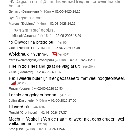
Dagsom nu 18,5mm. Inderdaad frequent onweer laatste
half uur
Bernard (Bennekom)
(
20m)
-- 02-06-2026 16:16
Dagsom 3 mm
Marcus (Sleidinge)
(
6m)
-- 02-06-2026 16:21
4,2mm stof geblust.
Miguel (Varsenare)
(
15m)
-- 02-06-2026 18:20
1x Onweer na pittige bui
(
96)
Cees (Hendrik-Ido-Ambacht) -- 02-06-2026 16:39
Wolkbreuk, 197mm/u
(
407)
Yaro (Wommelgem, Antwerpen)
(
14m)
-- 02-06-2026 16:41
Hier in zo-Friesland gaat de vlag al uit
(
204)
Guus (Drachten) -- 02-06-2026 16:51
Re: Tweede buienlijn hier gepasseerd met veel hoogteonweer.
(
283)
Rutger (Loppem) -- 02-06-2026 16:53
Lokale aangelegenheden
(
156)
Julian (Enschede)
(
56m)
-- 02-06-2026 17:08
Ut word nix
(
109)
Ronald (Groningen) -- 02-06-2026 17:37
Mocht in Veghel 't Ven de naam onweer niet eens dragen, wel
welkome mm
(
70)
Stan (Oss)
(
7m)
-- 02-06-2026 17:44