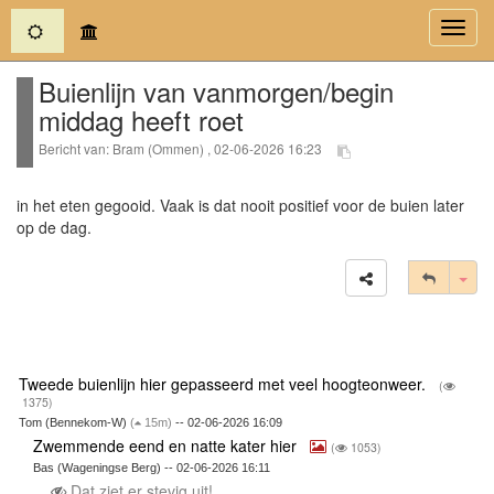
(current)
Toggl
navig
Buienlijn van vanmorgen/begin
middag heeft roet
Bericht van: Bram (Ommen) , 02-06-2026 16:23
in het eten gegooid. Vaak is dat nooit positief voor de buien later
op de dag.
Tog
Tweede buienlijn hier gepasseerd met veel hoogteonweer.
(
1375)
Tom (Bennekom-W)
(
15m)
-- 02-06-2026 16:09
Zwemmende eend en natte kater hier
(
1053)
Bas (Wageningse Berg) -- 02-06-2026 16:11
Dat ziet er stevig uit!