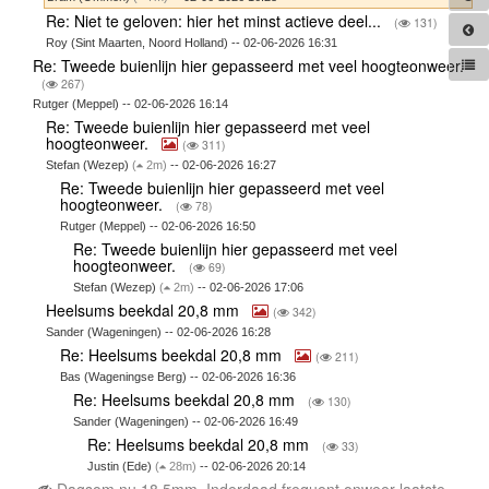
Re: Niet te geloven: hier het minst actieve deel...
(
131)
Roy (Sint Maarten, Noord Holland) -- 02-06-2026 16:31
Re: Tweede buienlijn hier gepasseerd met veel hoogteonweer.
(
267)
Rutger (Meppel) -- 02-06-2026 16:14
Re: Tweede buienlijn hier gepasseerd met veel
hoogteonweer.
(
311)
Stefan (Wezep)
(
2m)
-- 02-06-2026 16:27
Re: Tweede buienlijn hier gepasseerd met veel
hoogteonweer.
(
78)
Rutger (Meppel) -- 02-06-2026 16:50
Re: Tweede buienlijn hier gepasseerd met veel
hoogteonweer.
(
69)
Stefan (Wezep)
(
2m)
-- 02-06-2026 17:06
Heelsums beekdal 20,8 mm
(
342)
Sander (Wageningen) -- 02-06-2026 16:28
Re: Heelsums beekdal 20,8 mm
(
211)
Bas (Wageningse Berg) -- 02-06-2026 16:36
Re: Heelsums beekdal 20,8 mm
(
130)
Sander (Wageningen) -- 02-06-2026 16:49
Re: Heelsums beekdal 20,8 mm
(
33)
Justin (Ede)
(
28m)
-- 02-06-2026 20:14