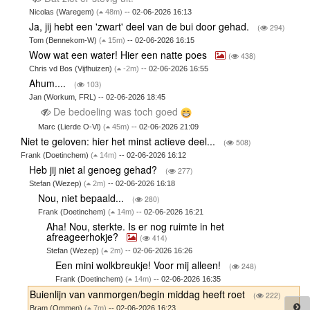
Nicolas (Waregem)
(
48m)
-- 02-06-2026 16:13
Ja, jij hebt een 'zwart' deel van de bui door gehad.
(
294)
Tom (Bennekom-W)
(
15m)
-- 02-06-2026 16:15
Wow wat een water! Hier een natte poes
(
438)
Chris vd Bos (Vijfhuizen)
(
-2m)
-- 02-06-2026 16:55
Ahum....
(
103)
Jan (Workum, FRL) -- 02-06-2026 18:45
De bedoeling was toch goed
Marc (Lierde O-Vl)
(
45m)
-- 02-06-2026 21:09
Niet te geloven: hier het minst actieve deel...
(
508)
Frank (Doetinchem)
(
14m)
-- 02-06-2026 16:12
Heb jij niet al genoeg gehad?
(
277)
Stefan (Wezep)
(
2m)
-- 02-06-2026 16:18
Nou, niet bepaald...
(
280)
Frank (Doetinchem)
(
14m)
-- 02-06-2026 16:21
Aha! Nou, sterkte. Is er nog ruimte in het
afreageerhokje?
(
414)
Stefan (Wezep)
(
2m)
-- 02-06-2026 16:26
Een mini wolkbreukje! Voor mij alleen!
(
248)
Frank (Doetinchem)
(
14m)
-- 02-06-2026 16:35
Buienlijn van vanmorgen/begin middag heeft roet
(
222)
Bram (Ommen)
(
7m)
-- 02-06-2026 16:23