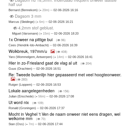
Dagsom nu 18,5mm. Inderdaad frequent onweer laatste
half uur
Bernard (Bennekom)
(
20m)
-- 02-06-2026 16:16
Dagsom 3 mm
Marcus (Sleidinge)
(
6m)
-- 02-06-2026 16:21
4,2mm stof geblust.
Miguel (Varsenare)
(
15m)
-- 02-06-2026 18:20
1x Onweer na pittige bui
(
96)
Cees (Hendrik-Ido-Ambacht) -- 02-06-2026 16:39
Wolkbreuk, 197mm/u
(
408)
Yaro (Wommelgem, Antwerpen)
(
14m)
-- 02-06-2026 16:41
Hier in zo-Friesland gaat de vlag al uit
(
204)
Guus (Drachten) -- 02-06-2026 16:51
Re: Tweede buienlijn hier gepasseerd met veel hoogteonweer.
(
283)
Rutger (Loppem) -- 02-06-2026 16:53
Lokale aangelegenheden
(
156)
Julian (Enschede)
(
56m)
-- 02-06-2026 17:08
Ut word nix
(
109)
Ronald (Groningen) -- 02-06-2026 17:37
Mocht in Veghel 't Ven de naam onweer niet eens dragen, wel
welkome mm
(
70)
Stan (Oss)
(
7m)
-- 02-06-2026 17:44