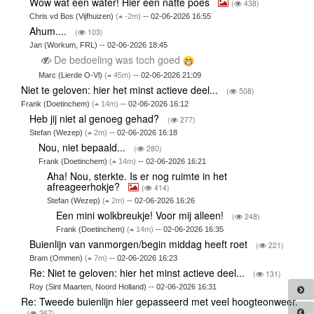
Wow wat een water! Hier een natte poes
(
438)
Chris vd Bos (Vijfhuizen)
(
-2m)
-- 02-06-2026 16:55
Ahum....
(
103)
Jan (Workum, FRL) -- 02-06-2026 18:45
De bedoeling was toch goed
Marc (Lierde O-Vl)
(
45m)
-- 02-06-2026 21:09
Niet te geloven: hier het minst actieve deel...
(
508)
Frank (Doetinchem)
(
14m)
-- 02-06-2026 16:12
Heb jij niet al genoeg gehad?
(
277)
Stefan (Wezep)
(
2m)
-- 02-06-2026 16:18
Nou, niet bepaald...
(
280)
Frank (Doetinchem)
(
14m)
-- 02-06-2026 16:21
Aha! Nou, sterkte. Is er nog ruimte in het
afreageerhokje?
(
414)
Stefan (Wezep)
(
2m)
-- 02-06-2026 16:26
Een mini wolkbreukje! Voor mij alleen!
(
248)
Frank (Doetinchem)
(
14m)
-- 02-06-2026 16:35
Buienlijn van vanmorgen/begin middag heeft roet
(
221)
Bram (Ommen)
(
7m)
-- 02-06-2026 16:23
Re: Niet te geloven: hier het minst actieve deel...
(
131)
Roy (Sint Maarten, Noord Holland) -- 02-06-2026 16:31
Re: Tweede buienlijn hier gepasseerd met veel hoogteonweer.
(
267)