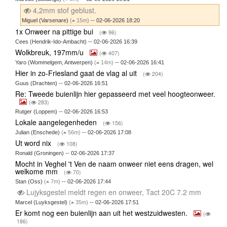
4,2mm stof geblust.
Miguel (Varsenare)
(
15m)
-- 02-06-2026 18:20
1x Onweer na pittige bui
(
96)
Cees (Hendrik-Ido-Ambacht) -- 02-06-2026 16:39
Wolkbreuk, 197mm/u
(
407)
Yaro (Wommelgem, Antwerpen)
(
14m)
-- 02-06-2026 16:41
Hier in zo-Friesland gaat de vlag al uit
(
204)
Guus (Drachten) -- 02-06-2026 16:51
Re: Tweede buienlijn hier gepasseerd met veel hoogteonweer.
(
283)
Rutger (Loppem) -- 02-06-2026 16:53
Lokale aangelegenheden
(
156)
Julian (Enschede)
(
56m)
-- 02-06-2026 17:08
Ut word nix
(
108)
Ronald (Groningen) -- 02-06-2026 17:37
Mocht in Veghel 't Ven de naam onweer niet eens dragen, wel
welkome mm
(
70)
Stan (Oss)
(
7m)
-- 02-06-2026 17:44
Lujyksgestel meldt regen en onweer, Tact 20C 7.2 mm
Marcel (Luyksgestel)
(
35m)
-- 02-06-2026 17:51
Er komt nog een buienlijn aan uit het westzuidwesten.
(
186)