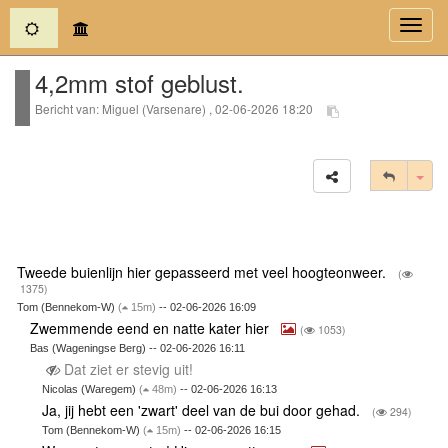
(current)
Toggl
navig
4,2mm stof geblust.
Bericht van: Miguel (Varsenare) , 02-06-2026 18:20
Tog
Tweede buienlijn hier gepasseerd met veel hoogteonweer.
(
1375)
Tom (Bennekom-W)
(
15m)
-- 02-06-2026 16:09
Zwemmende eend en natte kater hier
(
1053)
Bas (Wageningse Berg) -- 02-06-2026 16:11
Dat ziet er stevig uit!
Nicolas (Waregem)
(
48m)
-- 02-06-2026 16:13
Ja, jij hebt een 'zwart' deel van de bui door gehad.
(
294)
Tom (Bennekom-W)
(
15m)
-- 02-06-2026 16:15