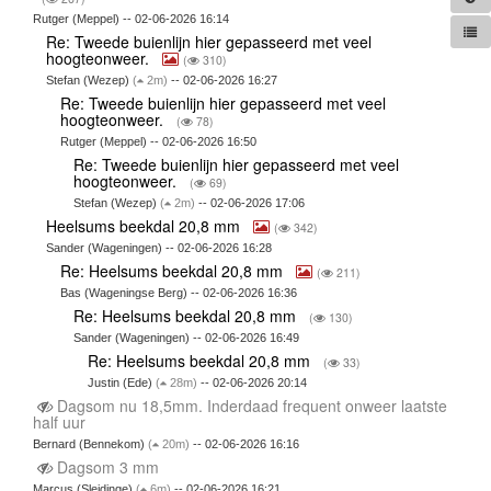
Rutger (Meppel) -- 02-06-2026 16:14
Re: Tweede buienlijn hier gepasseerd met veel
hoogteonweer.
(
310)
Stefan (Wezep)
(
2m)
-- 02-06-2026 16:27
Re: Tweede buienlijn hier gepasseerd met veel
hoogteonweer.
(
78)
Rutger (Meppel) -- 02-06-2026 16:50
Re: Tweede buienlijn hier gepasseerd met veel
hoogteonweer.
(
69)
Stefan (Wezep)
(
2m)
-- 02-06-2026 17:06
Heelsums beekdal 20,8 mm
(
342)
Sander (Wageningen) -- 02-06-2026 16:28
Re: Heelsums beekdal 20,8 mm
(
211)
Bas (Wageningse Berg) -- 02-06-2026 16:36
Re: Heelsums beekdal 20,8 mm
(
130)
Sander (Wageningen) -- 02-06-2026 16:49
Re: Heelsums beekdal 20,8 mm
(
33)
Justin (Ede)
(
28m)
-- 02-06-2026 20:14
Dagsom nu 18,5mm. Inderdaad frequent onweer laatste
half uur
Bernard (Bennekom)
(
20m)
-- 02-06-2026 16:16
Dagsom 3 mm
Marcus (Sleidinge)
(
6m)
-- 02-06-2026 16:21