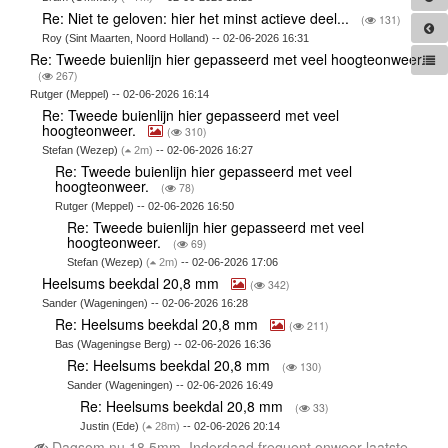
Re: Niet te geloven: hier het minst actieve deel...
(
131)
Roy (Sint Maarten, Noord Holland) -- 02-06-2026 16:31
Re: Tweede buienlijn hier gepasseerd met veel hoogteonweer.
(
267)
Rutger (Meppel) -- 02-06-2026 16:14
Re: Tweede buienlijn hier gepasseerd met veel
hoogteonweer.
(
310)
Stefan (Wezep)
(
2m)
-- 02-06-2026 16:27
Re: Tweede buienlijn hier gepasseerd met veel
hoogteonweer.
(
78)
Rutger (Meppel) -- 02-06-2026 16:50
Re: Tweede buienlijn hier gepasseerd met veel
hoogteonweer.
(
69)
Stefan (Wezep)
(
2m)
-- 02-06-2026 17:06
Heelsums beekdal 20,8 mm
(
342)
Sander (Wageningen) -- 02-06-2026 16:28
Re: Heelsums beekdal 20,8 mm
(
211)
Bas (Wageningse Berg) -- 02-06-2026 16:36
Re: Heelsums beekdal 20,8 mm
(
130)
Sander (Wageningen) -- 02-06-2026 16:49
Re: Heelsums beekdal 20,8 mm
(
33)
Justin (Ede)
(
28m)
-- 02-06-2026 20:14
Dagsom nu 18,5mm. Inderdaad frequent onweer laatste