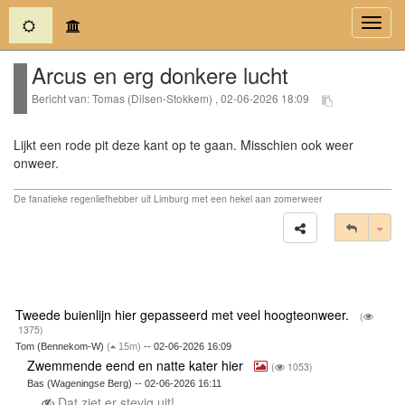
(current)
Toggl
navig
Arcus en erg donkere lucht
Bericht van: Tomas (Dilsen-Stokkem) , 02-06-2026 18:09
Lijkt een rode pit deze kant op te gaan. Misschien ook weer
onweer.
De fanatieke regenliefhebber uit Limburg met een hekel aan zomerweer
Tog
Tweede buienlijn hier gepasseerd met veel hoogteonweer.
(
1375)
Tom (Bennekom-W)
(
15m)
-- 02-06-2026 16:09
Zwemmende eend en natte kater hier
(
1053)
Bas (Wageningse Berg) -- 02-06-2026 16:11
Dat ziet er stevig uit!