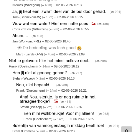
Nicolas (Waregem)
(
48m)
-- 02-06-2026 16:13
Ja, jij hebt een 'zwart' deel van de bui door gehad.
(
294)
Tom (Bennekom-W)
(
15m)
-- 02-06-2026 16:15
Wow wat een water! Hier een natte poes
(
438)
Chris vd Bos (Vijfhuizen)
(
-2m)
-- 02-06-2026 16:55
Ahum....
(
103)
Jan (Workum, FRL) -- 02-06-2026 18:45
De bedoeling was toch goed
Marc (Lierde O-Vl)
(
45m)
-- 02-06-2026 21:09
Niet te geloven: hier het minst actieve deel...
(
508)
Frank (Doetinchem)
(
14m)
-- 02-06-2026 16:12
Heb jij niet al genoeg gehad?
(
277)
Stefan (Wezep)
(
2m)
-- 02-06-2026 16:18
Nou, niet bepaald...
(
280)
Frank (Doetinchem)
(
14m)
-- 02-06-2026 16:21
Aha! Nou, sterkte. Is er nog ruimte in het
afreageerhokje?
(
414)
Stefan (Wezep)
(
2m)
-- 02-06-2026 16:26
Een mini wolkbreukje! Voor mij alleen!
(
248)
Frank (Doetinchem)
(
14m)
-- 02-06-2026 16:35
Buienlijn van vanmorgen/begin middag heeft roet
(
221)
Bram (Ommen)
(
7m)
-- 02-06-2026 16:23