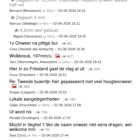
half uur
Bernard (Bennekom)
(
20m)
-- 02-06-2026 16:16
Dagsom 3 mm
Marcus (Sleidinge)
(
6m)
-- 02-06-2026 16:21
4,2mm stof geblust.
Miguel (Varsenare)
(
15m)
-- 02-06-2026 18:20
1x Onweer na pittige bui
(
96)
Cees (Hendrik-Ido-Ambacht) -- 02-06-2026 16:39
Wolkbreuk, 197mm/u
(
407)
Yaro (Wommelgem, Antwerpen)
(
14m)
-- 02-06-2026 16:41
Hier in zo-Friesland gaat de vlag al uit
(
204)
Guus (Drachten) -- 02-06-2026 16:51
Re: Tweede buienlijn hier gepasseerd met veel hoogteonweer.
(
283)
Rutger (Loppem) -- 02-06-2026 16:53
Lokale aangelegenheden
(
156)
Julian (Enschede)
(
56m)
-- 02-06-2026 17:08
Ut word nix
(
109)
Ronald (Groningen) -- 02-06-2026 17:37
Mocht in Veghel 't Ven de naam onweer niet eens dragen, wel
welkome mm
(
70)
Stan (Oss)
(
7m)
-- 02-06-2026 17:44