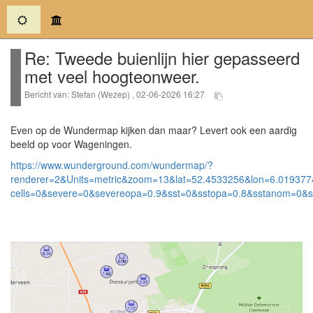
(current)
Re: Tweede buienlijn hier gepasseerd
met veel hoogteonweer.
Bericht van: Stefan (Wezep) , 02-06-2026 16:27
Even op de Wundermap kijken dan maar? Levert ook een aardig
beeld op voor Wageningen.
https://www.wunderground.com/wundermap/?
renderer=2&Units=metric&zoom=13&lat=52.4533256&lon=6.019377
cells=0&severe=0&severeopa=0.9&sst=0&sstopa=0.8&sstanom=0&s