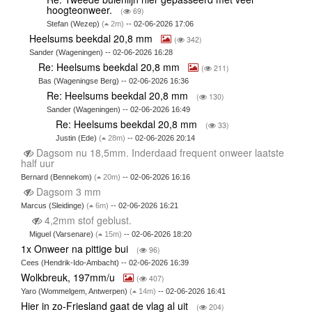
hoogteonweer.
(
69)
Stefan (Wezep)
(
2m)
-- 02-06-2026 17:06
Heelsums beekdal 20,8 mm
(
342)
Sander (Wageningen) -- 02-06-2026 16:28
Re: Heelsums beekdal 20,8 mm
(
211)
Bas (Wageningse Berg) -- 02-06-2026 16:36
Re: Heelsums beekdal 20,8 mm
(
130)
Sander (Wageningen) -- 02-06-2026 16:49
Re: Heelsums beekdal 20,8 mm
(
33)
Justin (Ede)
(
28m)
-- 02-06-2026 20:14
Dagsom nu 18,5mm. Inderdaad frequent onweer laatste
half uur
Bernard (Bennekom)
(
20m)
-- 02-06-2026 16:16
Dagsom 3 mm
Marcus (Sleidinge)
(
6m)
-- 02-06-2026 16:21
4,2mm stof geblust.
Miguel (Varsenare)
(
15m)
-- 02-06-2026 18:20
1x Onweer na pittige bui
(
96)
Cees (Hendrik-Ido-Ambacht) -- 02-06-2026 16:39
Wolkbreuk, 197mm/u
(
407)
Yaro (Wommelgem, Antwerpen)
(
14m)
-- 02-06-2026 16:41
Hier in zo-Friesland gaat de vlag al uit
(
204)