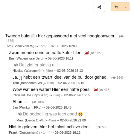
Tog
Tweede buienlijn hier gepasseerd met veel hoogteonweer.
(
1375)
Tom (Bennekom-W)
(
15m)
-- 02-06-2026 16:09
Zwemmende eend en natte kater hier
(
1053)
Bas (Wageningse Berg) -- 02-06-2026 16:11
Dat ziet er stevig uit!
Nicolas (Waregem)
(
48m)
-- 02-06-2026 16:13
Ja, jij hebt een 'zwart' deel van de bui door gehad.
(
294)
Tom (Bennekom-W)
(
15m)
-- 02-06-2026 16:15
Wow wat een water! Hier een natte poes
(
438)
Chris vd Bos (Vijfhuizen)
(
-2m)
-- 02-06-2026 16:55
Ahum....
(
103)
Jan (Workum, FRL) -- 02-06-2026 18:45
De bedoeling was toch goed
Marc (Lierde O-Vl)
(
45m)
-- 02-06-2026 21:09
Niet te geloven: hier het minst actieve deel...
(
508)
Frank (Doetinchem)
(
14m)
-- 02-06-2026 16:12