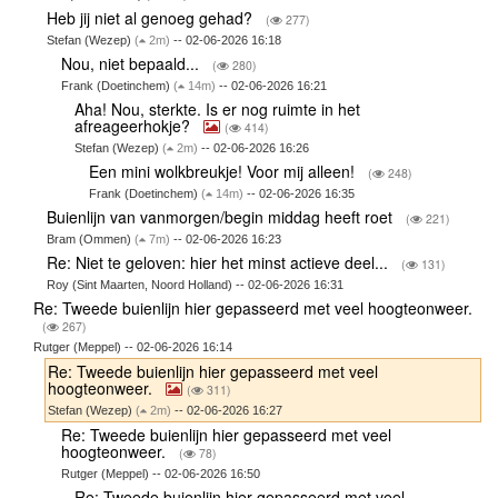
Heb jij niet al genoeg gehad?
(
277)
Stefan (Wezep)
(
2m)
-- 02-06-2026 16:18
Nou, niet bepaald...
(
280)
Frank (Doetinchem)
(
14m)
-- 02-06-2026 16:21
Aha! Nou, sterkte. Is er nog ruimte in het
afreageerhokje?
(
414)
Stefan (Wezep)
(
2m)
-- 02-06-2026 16:26
Een mini wolkbreukje! Voor mij alleen!
(
248)
Frank (Doetinchem)
(
14m)
-- 02-06-2026 16:35
Buienlijn van vanmorgen/begin middag heeft roet
(
221)
Bram (Ommen)
(
7m)
-- 02-06-2026 16:23
Re: Niet te geloven: hier het minst actieve deel...
(
131)
Roy (Sint Maarten, Noord Holland) -- 02-06-2026 16:31
Re: Tweede buienlijn hier gepasseerd met veel hoogteonweer.
(
267)
Rutger (Meppel) -- 02-06-2026 16:14
Re: Tweede buienlijn hier gepasseerd met veel
hoogteonweer.
(
311)
Stefan (Wezep)
(
2m)
-- 02-06-2026 16:27
Re: Tweede buienlijn hier gepasseerd met veel
hoogteonweer.
(
78)
Rutger (Meppel) -- 02-06-2026 16:50
Re: Tweede buienlijn hier gepasseerd met veel