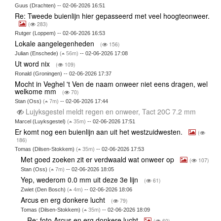
Guus (Drachten) -- 02-06-2026 16:51
Re: Tweede buienlijn hier gepasseerd met veel hoogteonweer.
(
283)
Rutger (Loppem) -- 02-06-2026 16:53
Lokale aangelegenheden
(
156)
Julian (Enschede)
(
56m)
-- 02-06-2026 17:08
Ut word nix
(
109)
Ronald (Groningen) -- 02-06-2026 17:37
Mocht in Veghel 't Ven de naam onweer niet eens dragen, wel
welkome mm
(
70)
Stan (Oss)
(
7m)
-- 02-06-2026 17:44
Lujyksgestel meldt regen en onweer, Tact 20C 7.2 mm
Marcel (Luyksgestel)
(
35m)
-- 02-06-2026 17:51
Er komt nog een buienlijn aan uit het westzuidwesten.
(
186)
Tomas (Dilsen-Stokkem)
(
35m)
-- 02-06-2026 17:53
Met goed zoeken zit er verdwaald wat onweer op
(
107)
Stan (Oss)
(
7m)
-- 02-06-2026 18:05
Yep, wederom 0.0 mm uit deze 3e lijn
(
61)
Zwiet (Den Bosch)
(
4m)
-- 02-06-2026 18:06
Arcus en erg donkere lucht
(
79)
Tomas (Dilsen-Stokkem)
(
35m)
-- 02-06-2026 18:09
Re: foto Arcus en erg donkere lucht
(
60)