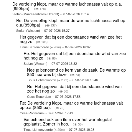
De verdeling klopt, maar de warme luchtmassa valt op o.a.
(850hpa).
(
178)
Stefan (Maarssenbroek-Utrecht) -- 07-07-2026 15:14
Re: De verdeling klopt, maar de warme luchtmassa valt op
o.a.(850hpa).
(
137)
Stefan (Winsum) -- 07-07-2026 15:27
Het gegeven dat bij een doorstaande wind van zee het
nog zo
(
103)
Tinus Lichtenvoorde
(
20m)
-- 07-07-2026 16:02
Re: Het gegeven dat bij een doorstaande wind van zee
het nog zo
(
80)
Stefan (Winsum) -- 07-07-2026 16:32
Nee je benoemd de kern van de zaak. De warmte op
850 hpa was bij deze
(
73)
Tinus Lichtenvoorde
(
20m)
-- 07-07-2026 16:46
Re: Het gegeven dat bij een doorstaande wind van
zee het nog zo
(
60)
Cees-Rotterdam -- 07-07-2026 17:58
Re: De verdeling klopt, maar de warme luchtmassa valt
op o.a.(850hpa).
(
72)
Cees-Rotterdam -- 07-07-2026 17:49
Vanochtend ook een item over het warmtegetal
geplaatst. Zomer in hoo.
(
50)
Tinus Lichtenvoorde
(
20m)
-- 07-07-2026 19:23