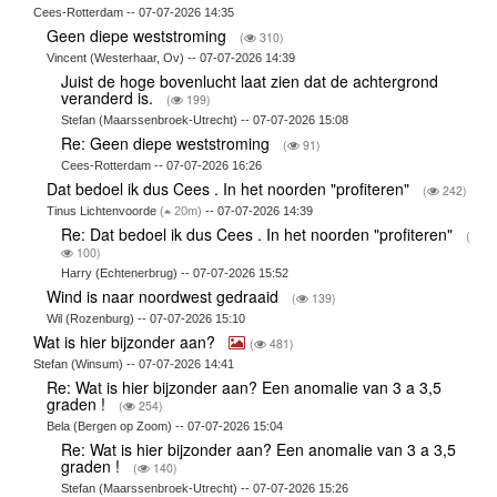
Cees-Rotterdam -- 07-07-2026 14:35
Geen diepe weststroming
(
310)
Vincent (Westerhaar, Ov) -- 07-07-2026 14:39
Juist de hoge bovenlucht laat zien dat de achtergrond
veranderd is.
(
199)
Stefan (Maarssenbroek-Utrecht) -- 07-07-2026 15:08
Re: Geen diepe weststroming
(
91)
Cees-Rotterdam -- 07-07-2026 16:26
Dat bedoel ik dus Cees . In het noorden "profiteren"
(
242)
Tinus Lichtenvoorde
(
20m)
-- 07-07-2026 14:39
Re: Dat bedoel ik dus Cees . In het noorden "profiteren"
(
100)
Harry (Echtenerbrug) -- 07-07-2026 15:52
Wind is naar noordwest gedraaid
(
139)
Wil (Rozenburg) -- 07-07-2026 15:10
Wat is hier bijzonder aan?
(
481)
Stefan (Winsum) -- 07-07-2026 14:41
Re: Wat is hier bijzonder aan? Een anomalie van 3 a 3,5
graden !
(
254)
Bela (Bergen op Zoom) -- 07-07-2026 15:04
Re: Wat is hier bijzonder aan? Een anomalie van 3 a 3,5
graden !
(
140)
Stefan (Maarssenbroek-Utrecht) -- 07-07-2026 15:26