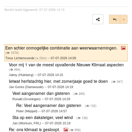
Bericht laatst bijgewerkt: 07-07-2026 14:10
Tog
Een schier onmogelijke combinatie aan weerwaarnemingen.
(
1070)
Tinus Lichtenvoorde
(
20m)
-- 07-07-2026 14:09
Voor mij 1 van de meest opvallende Nieuwe Klimaat aspecten
(
494)
Jaimy (Hulsberg) -- 07-07-2026 14:15
Ietwat herfstachtig hier, met zomerjasje goed te doen
(
347)
Jan Gerke (Damwoude) -- 07-07-2026 14:19
Veel aangenamer dan gisteren
(
265)
Ronald (Groningen) -- 07-07-2026 14:29
Re: Veel aangenamer dan gisteren
(
132)
Peter (Meppel) -- 07-07-2026 14:57
Sta op een daksteiger, veel wind
(
126)
Jan (Workum, FRL) -- 07-07-2026 15:19
Re: ons klimaat is gesloopt.
(
556)