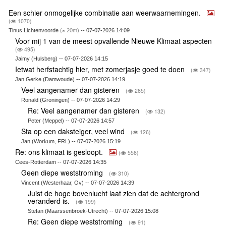
Een schier onmogelijke combinatie aan weerwaarnemingen.
(
1070)
Tinus Lichtenvoorde
(
20m)
-- 07-07-2026 14:09
Voor mij 1 van de meest opvallende Nieuwe Klimaat aspecten
(
495)
Jaimy (Hulsberg) -- 07-07-2026 14:15
Ietwat herfstachtig hier, met zomerjasje goed te doen
(
347)
Jan Gerke (Damwoude) -- 07-07-2026 14:19
Veel aangenamer dan gisteren
(
265)
Ronald (Groningen) -- 07-07-2026 14:29
Re: Veel aangenamer dan gisteren
(
132)
Peter (Meppel) -- 07-07-2026 14:57
Sta op een daksteiger, veel wind
(
126)
Jan (Workum, FRL) -- 07-07-2026 15:19
Re: ons klimaat is gesloopt.
(
556)
Cees-Rotterdam -- 07-07-2026 14:35
Geen diepe weststroming
(
310)
Vincent (Westerhaar, Ov) -- 07-07-2026 14:39
Juist de hoge bovenlucht laat zien dat de achtergrond
veranderd is.
(
199)
Stefan (Maarssenbroek-Utrecht) -- 07-07-2026 15:08
Re: Geen diepe weststroming
(
91)