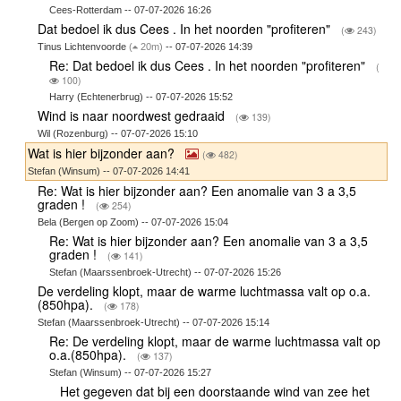
Cees-Rotterdam -- 07-07-2026 16:26
Dat bedoel ik dus Cees . In het noorden "profiteren"
(
243)
Tinus Lichtenvoorde
(
20m)
-- 07-07-2026 14:39
Re: Dat bedoel ik dus Cees . In het noorden "profiteren"
(
100)
Harry (Echtenerbrug) -- 07-07-2026 15:52
Wind is naar noordwest gedraaid
(
139)
Wil (Rozenburg) -- 07-07-2026 15:10
Wat is hier bijzonder aan?
(
482)
Stefan (Winsum) -- 07-07-2026 14:41
Re: Wat is hier bijzonder aan? Een anomalie van 3 a 3,5
graden !
(
254)
Bela (Bergen op Zoom) -- 07-07-2026 15:04
Re: Wat is hier bijzonder aan? Een anomalie van 3 a 3,5
graden !
(
141)
Stefan (Maarssenbroek-Utrecht) -- 07-07-2026 15:26
De verdeling klopt, maar de warme luchtmassa valt op o.a.
(850hpa).
(
178)
Stefan (Maarssenbroek-Utrecht) -- 07-07-2026 15:14
Re: De verdeling klopt, maar de warme luchtmassa valt op
o.a.(850hpa).
(
137)
Stefan (Winsum) -- 07-07-2026 15:27
Het gegeven dat bij een doorstaande wind van zee het