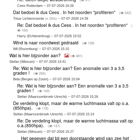
Cees-Rotterdam -- 07-07-2026 16:26
Dat bedoel ik dus Cees . In het noorden "profiteren"
(
242)
Tinus Lichtenvoorde
(
20m)
-- 07-07-2026 14:39
Re: Dat bedoel ik dus Cees . In het noorden "profiteren"
(
100)
Harry (Echtenerbrug) -- 07-07-2026 15:52
Wind is naar noordwest gedraaid
(
139)
Wil (Rozenburg) -- 07-07-2026 15:10
Wat is hier bijzonder aan?
(
481)
Stefan (Winsum) -- 07-07-2026 14:41
Re: Wat is hier bijzonder aan? Een anomalie van 3 a 3,5
graden !
(
254)
Bela (Bergen op Zoom) -- 07-07-2026 15:04
Re: Wat is hier bijzonder aan? Een anomalie van 3 a 3,5
graden !
(
140)
Stefan (Maarssenbroek-Utrecht) -- 07-07-2026 15:26
De verdeling klopt, maar de warme luchtmassa valt op o.a.
(850hpa).
(
178)
Stefan (Maarssenbroek-Utrecht) -- 07-07-2026 15:14
Re: De verdeling klopt, maar de warme luchtmassa valt op
o.a.(850hpa).
(
137)
Stefan (Winsum) -- 07-07-2026 15:27
Het gegeven dat bij een doorstaande wind van zee het