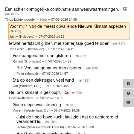
Een schier onmogelijke combinatie aan weerwaarnemingen.
(
1070)
Tinus Lichtenvoorde
(
20m)
-- 07-07-2026 14:09
Voor mij 1 van de meest opvallende Nieuwe Klimaat aspecten
(
495)
Jaimy (Hulsberg) -- 07-07-2026 14:15
Ietwat herfstachtig hier, met zomerjasje goed te doen
(
347)
Jan Gerke (Damwoude) -- 07-07-2026 14:19
Veel aangenamer dan gisteren
(
265)
Ronald (Groningen) -- 07-07-2026 14:29
Re: Veel aangenamer dan gisteren
(
132)
Peter (Meppel) -- 07-07-2026 14:57
Sta op een daksteiger, veel wind
(
126)
Jan (Workum, FRL) -- 07-07-2026 15:19
Re: ons klimaat is gesloopt.
(
556)
Cees-Rotterdam -- 07-07-2026 14:35
Geen diepe weststroming
(
310)
Vincent (Westerhaar, Ov) -- 07-07-2026 14:39
Juist de hoge bovenlucht laat zien dat de achtergrond
veranderd is.
(
199)
Stefan (Maarssenbroek-Utrecht) -- 07-07-2026 15:08
Re: Geen diepe weststroming
(
91)