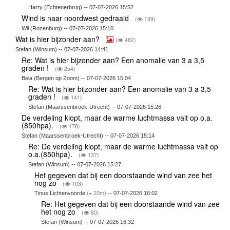
Harry (Echtenerbrug) -- 07-07-2026 15:52
Wind is naar noordwest gedraaid
(
139)
Wil (Rozenburg) -- 07-07-2026 15:10
Wat is hier bijzonder aan?
(
482)
Stefan (Winsum) -- 07-07-2026 14:41
Re: Wat is hier bijzonder aan? Een anomalie van 3 a 3,5
graden !
(
254)
Bela (Bergen op Zoom) -- 07-07-2026 15:04
Re: Wat is hier bijzonder aan? Een anomalie van 3 a 3,5
graden !
(
141)
Stefan (Maarssenbroek-Utrecht) -- 07-07-2026 15:26
De verdeling klopt, maar de warme luchtmassa valt op o.a.
(850hpa).
(
178)
Stefan (Maarssenbroek-Utrecht) -- 07-07-2026 15:14
Re: De verdeling klopt, maar de warme luchtmassa valt op
o.a.(850hpa).
(
137)
Stefan (Winsum) -- 07-07-2026 15:27
Het gegeven dat bij een doorstaande wind van zee het
nog zo
(
103)
Tinus Lichtenvoorde
(
20m)
-- 07-07-2026 16:02
Re: Het gegeven dat bij een doorstaande wind van zee
het nog zo
(
80)
Stefan (Winsum) -- 07-07-2026 16:32