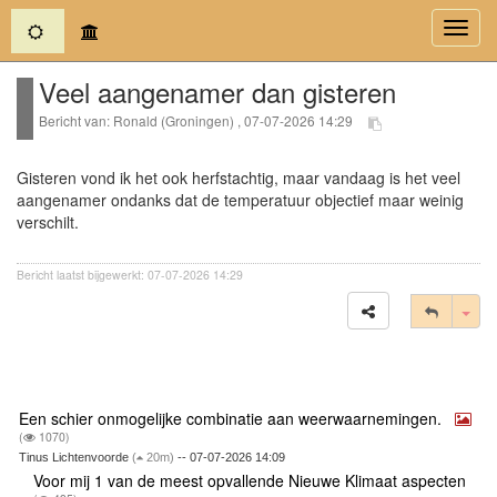
(current)
Toggl
navig
Veel aangenamer dan gisteren
Bericht van: Ronald (Groningen) , 07-07-2026 14:29
Gisteren vond ik het ook herfstachtig, maar vandaag is het veel
aangenamer ondanks dat de temperatuur objectief maar weinig
verschilt.
Bericht laatst bijgewerkt: 07-07-2026 14:29
Tog
Een schier onmogelijke combinatie aan weerwaarnemingen.
(
1070)
Tinus Lichtenvoorde
(
20m)
-- 07-07-2026 14:09
Voor mij 1 van de meest opvallende Nieuwe Klimaat aspecten