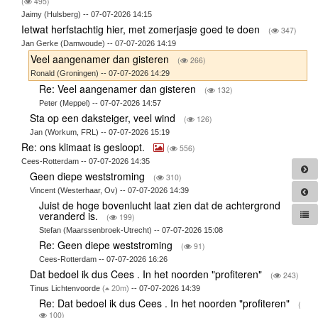
(
495)
Jaimy (Hulsberg) -- 07-07-2026 14:15
Ietwat herfstachtig hier, met zomerjasje goed te doen
(
347)
Jan Gerke (Damwoude) -- 07-07-2026 14:19
Veel aangenamer dan gisteren
(
266)
Ronald (Groningen) -- 07-07-2026 14:29
Re: Veel aangenamer dan gisteren
(
132)
Peter (Meppel) -- 07-07-2026 14:57
Sta op een daksteiger, veel wind
(
126)
Jan (Workum, FRL) -- 07-07-2026 15:19
Re: ons klimaat is gesloopt.
(
556)
Cees-Rotterdam -- 07-07-2026 14:35
Geen diepe weststroming
(
310)
Vincent (Westerhaar, Ov) -- 07-07-2026 14:39
Juist de hoge bovenlucht laat zien dat de achtergrond
veranderd is.
(
199)
Stefan (Maarssenbroek-Utrecht) -- 07-07-2026 15:08
Re: Geen diepe weststroming
(
91)
Cees-Rotterdam -- 07-07-2026 16:26
Dat bedoel ik dus Cees . In het noorden "profiteren"
(
243)
Tinus Lichtenvoorde
(
20m)
-- 07-07-2026 14:39
Re: Dat bedoel ik dus Cees . In het noorden "profiteren"
(
100)