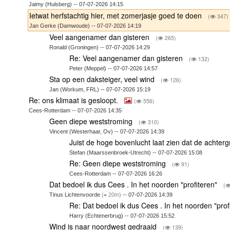
Jaimy (Hulsberg) -- 07-07-2026 14:15
Ietwat herfstachtig hier, met zomerjasje goed te doen
(
347)
Jan Gerke (Damwoude) -- 07-07-2026 14:19
Veel aangenamer dan gisteren
(
265)
Ronald (Groningen) -- 07-07-2026 14:29
Re: Veel aangenamer dan gisteren
(
132)
Peter (Meppel) -- 07-07-2026 14:57
Sta op een daksteiger, veel wind
(
126)
Jan (Workum, FRL) -- 07-07-2026 15:19
Re: ons klimaat is gesloopt.
(
556)
Cees-Rotterdam -- 07-07-2026 14:35
Geen diepe weststroming
(
310)
Vincent (Westerhaar, Ov) -- 07-07-2026 14:39
Juist de hoge bovenlucht laat zien dat de achter
Stefan (Maarssenbroek-Utrecht) -- 07-07-2026 15:08
Re: Geen diepe weststroming
(
91)
Cees-Rotterdam -- 07-07-2026 16:26
Dat bedoel ik dus Cees . In het noorden "profiteren"
(
Tinus Lichtenvoorde
(
20m)
-- 07-07-2026 14:39
Re: Dat bedoel ik dus Cees . In het noorden "prof
Harry (Echtenerbrug) -- 07-07-2026 15:52
Wind is naar noordwest gedraaid
(
139)