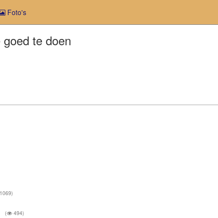
Foto's
e goed te doen
1069)
n
(
494)