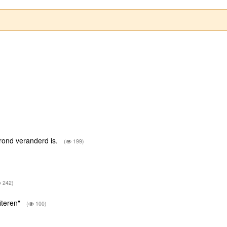
grond veranderd is.
(
199)
242)
iteren"
(
100)