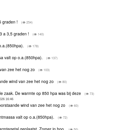
5 graden !
(
254)
3 a 3,5 graden !
(
140)
o.a.(850hpa).
(
178)
a valt op o.a.(850hpa).
(
137)
 van zee het nog zo
(
103)
aande wind van zee het nog zo
(
80)
e zaak. De warmte op 850 hpa was bij deze
(
73)
026 16:46
doorstaande wind van zee het nog zo
(
60)
htmassa valt op o.a.(850hpa).
(
72)
armtegetal geplaatst. Zomer in hoo.
(
50)