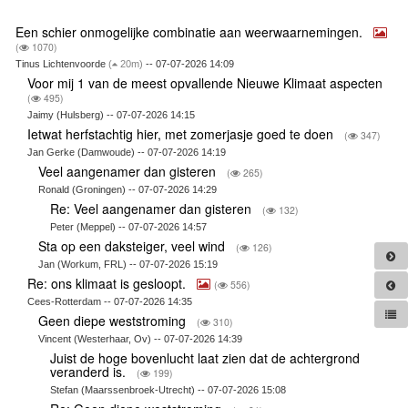
Een schier onmogelijke combinatie aan weerwaarnemingen.
(
1070)
Tinus Lichtenvoorde
(
20m)
-- 07-07-2026 14:09
Voor mij 1 van de meest opvallende Nieuwe Klimaat aspecten
(
495)
Jaimy (Hulsberg) -- 07-07-2026 14:15
Ietwat herfstachtig hier, met zomerjasje goed te doen
(
347)
Jan Gerke (Damwoude) -- 07-07-2026 14:19
Veel aangenamer dan gisteren
(
265)
Ronald (Groningen) -- 07-07-2026 14:29
Re: Veel aangenamer dan gisteren
(
132)
Peter (Meppel) -- 07-07-2026 14:57
Sta op een daksteiger, veel wind
(
126)
Jan (Workum, FRL) -- 07-07-2026 15:19
Re: ons klimaat is gesloopt.
(
556)
Cees-Rotterdam -- 07-07-2026 14:35
Geen diepe weststroming
(
310)
Vincent (Westerhaar, Ov) -- 07-07-2026 14:39
Juist de hoge bovenlucht laat zien dat de achtergrond
veranderd is.
(
199)
Stefan (Maarssenbroek-Utrecht) -- 07-07-2026 15:08