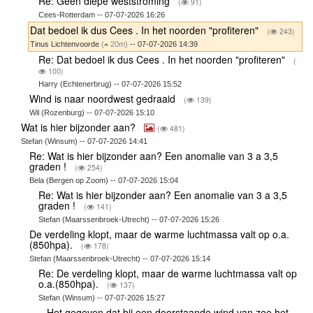
Re: Geen diepe weststroming
(
91)
Cees-Rotterdam -- 07-07-2026 16:26
Dat bedoel ik dus Cees . In het noorden "profiteren"
(
243)
Tinus Lichtenvoorde
(
20m)
-- 07-07-2026 14:39
Re: Dat bedoel ik dus Cees . In het noorden "profiteren"
(
100)
Harry (Echtenerbrug) -- 07-07-2026 15:52
Wind is naar noordwest gedraaid
(
139)
Wil (Rozenburg) -- 07-07-2026 15:10
Wat is hier bijzonder aan?
(
481)
Stefan (Winsum) -- 07-07-2026 14:41
Re: Wat is hier bijzonder aan? Een anomalie van 3 a 3,5
graden !
(
254)
Bela (Bergen op Zoom) -- 07-07-2026 15:04
Re: Wat is hier bijzonder aan? Een anomalie van 3 a 3,5
graden !
(
141)
Stefan (Maarssenbroek-Utrecht) -- 07-07-2026 15:26
De verdeling klopt, maar de warme luchtmassa valt op o.a.
(850hpa).
(
178)
Stefan (Maarssenbroek-Utrecht) -- 07-07-2026 15:14
Re: De verdeling klopt, maar de warme luchtmassa valt op
o.a.(850hpa).
(
137)
Stefan (Winsum) -- 07-07-2026 15:27
Het gegeven dat bij een doorstaande wind van zee het