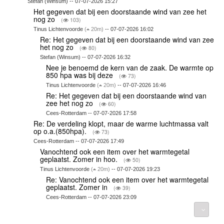
Stefan (Winsum) -- 07-07-2026 15:27
Het gegeven dat bij een doorstaande wind van zee het
nog zo
(
103)
Tinus Lichtenvoorde
(
20m)
-- 07-07-2026 16:02
Re: Het gegeven dat bij een doorstaande wind van zee
het nog zo
(
80)
Stefan (Winsum) -- 07-07-2026 16:32
Nee je benoemd de kern van de zaak. De warmte op
850 hpa was bij deze
(
73)
Tinus Lichtenvoorde
(
20m)
-- 07-07-2026 16:46
Re: Het gegeven dat bij een doorstaande wind van
zee het nog zo
(
60)
Cees-Rotterdam -- 07-07-2026 17:58
Re: De verdeling klopt, maar de warme luchtmassa valt
op o.a.(850hpa).
(
73)
Cees-Rotterdam -- 07-07-2026 17:49
Vanochtend ook een item over het warmtegetal
geplaatst. Zomer in hoo.
(
50)
Tinus Lichtenvoorde
(
20m)
-- 07-07-2026 19:23
Re: Vanochtend ook een item over het warmtegetal
geplaatst. Zomer in
(
39)
Cees-Rotterdam -- 07-07-2026 23:09