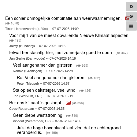
Een schier onmogelijke combinatie aan weerwaarnemingen.
(
1070)
Tinus Lichtenvoorde
(
20m)
-- 07-07-2026 14:09
Voor mij 1 van de meest opvallende Nieuwe Klimaat aspecten
(
495)
Jaimy (Hulsberg) -- 07-07-2026 14:15
Ietwat herfstachtig hier, met zomerjasje goed te doen
(
347)
Jan Gerke (Damwoude) -- 07-07-2026 14:19
Veel aangenamer dan gisteren
(
265)
Ronald (Groningen) -- 07-07-2026 14:29
Re: Veel aangenamer dan gisteren
(
132)
Peter (Meppel) -- 07-07-2026 14:57
Sta op een daksteiger, veel wind
(
126)
Jan (Workum, FRL) -- 07-07-2026 15:19
Re: ons klimaat is gesloopt.
(
556)
Cees-Rotterdam -- 07-07-2026 14:35
Geen diepe weststroming
(
310)
Vincent (Westerhaar, Ov) -- 07-07-2026 14:39
Juist de hoge bovenlucht laat zien dat de achtergrond
veranderd is.
(
199)