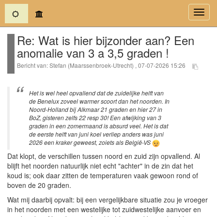
(current)
Toggl
navig
Re: Wat is hier bijzonder aan? Een
anomalie van 3 a 3,5 graden !
Bericht van: Stefan (Maarssenbroek-Utrecht) , 07-07-2026 15:26
Het is wel heel opvallend dat de zuidelijke helft van
de Benelux zoveel warmer scoort dan het noorden. In
Noord-Holland bij Alkmaar 21 graden en hier 27 in
BoZ, gisteren zelfs 22 resp 30! Een afwijking van 3
graden in een zomermaand is absurd veel. Het is dat
de eerste helft van juni koel verliep anders was juni
2026 een kraker geweest, zoiets als België-VS
Dat klopt, de verschillen tussen noord en zuid zijn opvallend. Al
blijft het noorden natuurlijk niet echt "achter" in de zin dat het
koud is; ook daar zitten de temperaturen vaak gewoon rond of
boven de 20 graden.
Wat mij daarbij opvalt: bij een vergelijkbare situatie zou je vroeger
in het noorden met een westelijke tot zuidwestelijke aanvoer en