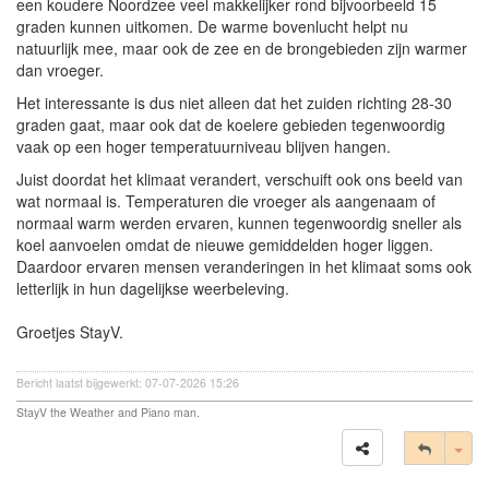
een koudere Noordzee veel makkelijker rond bijvoorbeeld 15
graden kunnen uitkomen. De warme bovenlucht helpt nu
natuurlijk mee, maar ook de zee en de brongebieden zijn warmer
dan vroeger.
Het interessante is dus niet alleen dat het zuiden richting 28-30
graden gaat, maar ook dat de koelere gebieden tegenwoordig
vaak op een hoger temperatuurniveau blijven hangen.
Juist doordat het klimaat verandert, verschuift ook ons beeld van
wat normaal is. Temperaturen die vroeger als aangenaam of
normaal warm werden ervaren, kunnen tegenwoordig sneller als
koel aanvoelen omdat de nieuwe gemiddelden hoger liggen.
Daardoor ervaren mensen veranderingen in het klimaat soms ook
letterlijk in hun dagelijkse weerbeleving.
Groetjes StayV.
Bericht laatst bijgewerkt: 07-07-2026 15:26
StayV the Weather and Piano man.
Tog