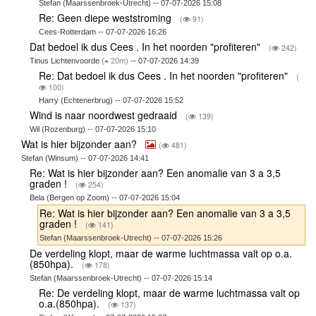
Stefan (Maarssenbroek-Utrecht) -- 07-07-2026 15:08
Re: Geen diepe weststroming
(
91)
Cees-Rotterdam -- 07-07-2026 16:26
Dat bedoel ik dus Cees . In het noorden "profiteren"
(
242)
Tinus Lichtenvoorde
(
20m)
-- 07-07-2026 14:39
Re: Dat bedoel ik dus Cees . In het noorden "profiteren"
(
100)
Harry (Echtenerbrug) -- 07-07-2026 15:52
Wind is naar noordwest gedraaid
(
139)
Wil (Rozenburg) -- 07-07-2026 15:10
Wat is hier bijzonder aan?
(
481)
Stefan (Winsum) -- 07-07-2026 14:41
Re: Wat is hier bijzonder aan? Een anomalie van 3 a 3,5
graden !
(
254)
Bela (Bergen op Zoom) -- 07-07-2026 15:04
Re: Wat is hier bijzonder aan? Een anomalie van 3 a 3,5
graden !
(
141)
Stefan (Maarssenbroek-Utrecht) -- 07-07-2026 15:26
De verdeling klopt, maar de warme luchtmassa valt op o.a.
(850hpa).
(
178)
Stefan (Maarssenbroek-Utrecht) -- 07-07-2026 15:14
Re: De verdeling klopt, maar de warme luchtmassa valt op
o.a.(850hpa).
(
137)