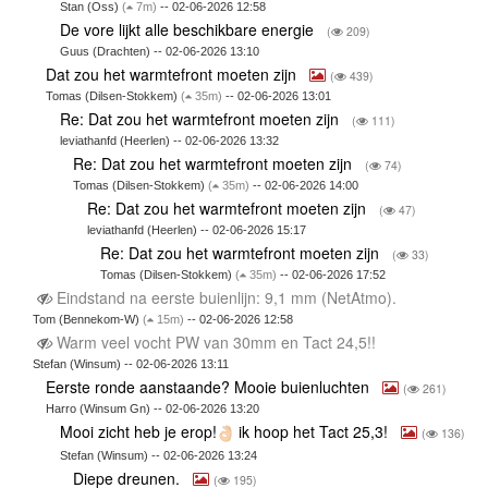
Stan (Oss)
(
7m)
-- 02-06-2026 12:58
De vore lijkt alle beschikbare energie
(
209)
Guus (Drachten) -- 02-06-2026 13:10
Dat zou het warmtefront moeten zijn
(
439)
Tomas (Dilsen-Stokkem)
(
35m)
-- 02-06-2026 13:01
Re: Dat zou het warmtefront moeten zijn
(
111)
leviathanfd (Heerlen) -- 02-06-2026 13:32
Re: Dat zou het warmtefront moeten zijn
(
74)
Tomas (Dilsen-Stokkem)
(
35m)
-- 02-06-2026 14:00
Re: Dat zou het warmtefront moeten zijn
(
47)
leviathanfd (Heerlen) -- 02-06-2026 15:17
Re: Dat zou het warmtefront moeten zijn
(
33)
Tomas (Dilsen-Stokkem)
(
35m)
-- 02-06-2026 17:52
Eindstand na eerste buienlijn: 9,1 mm (NetAtmo).
Tom (Bennekom-W)
(
15m)
-- 02-06-2026 12:58
Warm veel vocht PW van 30mm en Tact 24,5!!
Stefan (Winsum) -- 02-06-2026 13:11
Eerste ronde aanstaande? Mooie buienluchten
(
261)
Harro (Winsum Gn) -- 02-06-2026 13:20
Mooi zicht heb je erop!
ik hoop het Tact 25,3!
(
136)
Stefan (Winsum) -- 02-06-2026 13:24
Diepe dreunen.
(
195)