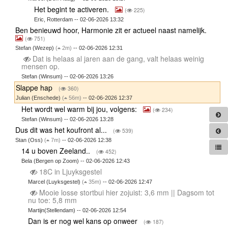
Het begint te activeren.
(
225)
Eric, Rotterdam -- 02-06-2026 13:32
Ben benieuwd hoor, Harmonie zit er actueel naast namelijk.
(
751)
Stefan (Wezep)
(
2m)
-- 02-06-2026 12:31
Dat is helaas al jaren aan de gang, valt helaas weinig
mensen op.
Stefan (Winsum) -- 02-06-2026 13:26
Slappe hap
(
360)
Julian (Enschede)
(
56m)
-- 02-06-2026 12:37
Het wordt wel warm bij jou, volgens:
(
234)
Stefan (Winsum) -- 02-06-2026 13:28
Dus dit was het koufront al...
(
539)
Stan (Oss)
(
7m)
-- 02-06-2026 12:38
14 u boven Zeeland..
(
452)
Bela (Bergen op Zoom) -- 02-06-2026 12:43
18C in Ljuyksgestel
Marcel (Luyksgestel)
(
35m)
-- 02-06-2026 12:47
Mooie losse stortbui hier zojuist: 3,6 mm || Dagsom tot
nu toe: 5,8 mm
Martijn(Stellendam) -- 02-06-2026 12:54
Dan is er nog wel kans op onweer
(
187)