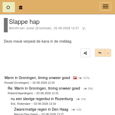
(current)
Toggl
navig
Slappe hap
Bericht van: Julian (Enschede) , 02-06-2026 12:37
Deze meuk verpest de kans in de middag.
Tog
Warm in Groningen, timing onweer goed
(
1575)
Ronald (Groningen) -- 02-06-2026 12:25
Re: Warm in Groningen, timing onweer goed
(
336)
Robert(Vlaardingen) -- 02-06-2026 12:31
nu een stevige regenbui in Rozenburg
(
104)
Eric, Rotterdam -- 02-06-2026 13:16
Zware/matige regen in Den Haag
(
103)
Marcel (Den Haag) -- 02-06-2026 13:27