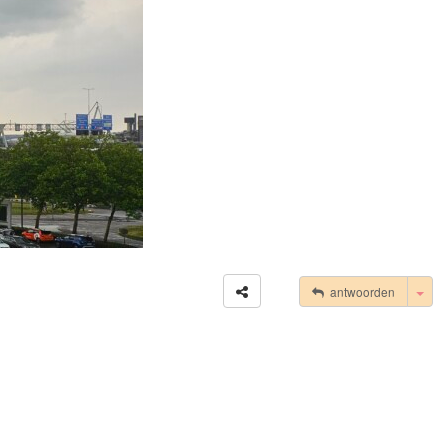
Tog
antwoorden