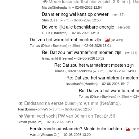
Mooie losse stortbui hier zojuist: 3,6 mm || 
Martijn(Stellendam) -- 02-06-2026 12:54
Dan is er nog wel kans op onweer
(
187)
Stan (Oss)
(
7m)
-- 02-06-2026 12:58
De vore lijkt alle beschikbare energie
(
208)
Guus (Drachten) -- 02-06-2026 13:10
Dat zou het warmtefront moeten zijn
(
439)
Tomas (Dilsen-Stokkem)
(
35m)
-- 02-06-2026 13:01
Re: Dat zou het warmtefront moeten zijn
(
111)
leviathanfd (Heerlen) -- 02-06-2026 13:32
Re: Dat zou het warmtefront moeten zijn
(
Tomas (Dilsen-Stokkem)
(
35m)
-- 02-06-2026 14:00
Re: Dat zou het warmtefront moeten 
leviathanfd (Heerlen) -- 02-06-2026 15:17
Re: Dat zou het warmtefront m
Tomas (Dilsen-Stokkem)
(
35m)
-- 02-
Eindstand na eerste buienlijn: 9,1 mm (NetAtmo).
Tom (Bennekom-W)
(
15m)
-- 02-06-2026 12:58
Warm veel vocht PW van 30mm en Tact 24,5!!
Stefan (Winsum) -- 02-06-2026 13:11
Eerste ronde aanstaande? Mooie buienluchten
(
2
Harro (Winsum Gn) -- 02-06-2026 13:20