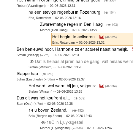
(
336)
Robert(Vlaardingen) -- 02-06-2026 12:31
nu een stevige regenbui in Rozenburg
(
104)
Eric, Rotterdam -- 02-06-2026 13:16
Zware/matige regen in Den Haag
(
103)
Marcel (Den Haag) -- 02-06-2026 13:27
Het begint te activeren.
(
225)
Eric, Rotterdam -- 02-06-2026 13:32
Ben benieuwd hoor, Harmonie zit er actueel naast namelijk.
Stefan (Wezep)
(
2m)
-- 02-06-2026 12:31
Dat is helaas al jaren aan de gang, valt helaas wei
Stefan (Winsum) -- 02-06-2026 13:26
Slappe hap
(
359)
Julian (Enschede)
(
56m)
-- 02-06-2026 12:37
Het wordt wel warm bij jou, volgens:
(
234)
Stefan (Winsum) -- 02-06-2026 13:28
Dus dit was het koufront al...
(
539)
Stan (Oss)
(
7m)
-- 02-06-2026 12:38
14 u boven Zeeland..
(
452)
Bela (Bergen op Zoom) -- 02-06-2026 12:43
18C in Ljuyksgestel
Marcel (Luyksgestel)
(
35m)
-- 02-06-2026 12:47