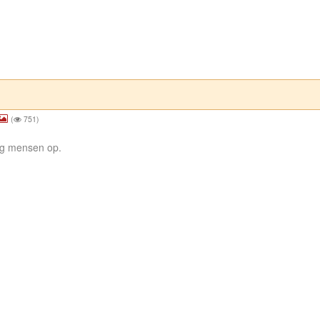
(
751)
nig mensen op.