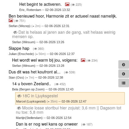
Het begint te activeren.
(
225)
Eric, Rotterdam -- 02-06-2026 13:32
Ben benieuwd hoor, Harmonie zit er actueel naast namelijk.
(
751)
Stefan (Wezep)
(
2m)
-- 02-06-2026 12:31
Dat is helaas al jaren aan de gang, valt helaas weinig
mensen op.
Stefan (Winsum) -- 02-06-2026 13:26
Slappe hap
(
360)
Julian (Enschede)
(
56m)
-- 02-06-2026 12:37
Het wordt wel warm bij jou, volgens:
(
234)
Stefan (Winsum) -- 02-06-2026 13:28
Dus dit was het koufront al...
(
539)
Stan (Oss)
(
7m)
-- 02-06-2026 12:38
14 u boven Zeeland..
(
452)
Bela (Bergen op Zoom) -- 02-06-2026 12:43
18C in Ljuyksgestel
Marcel (Luyksgestel)
(
35m)
-- 02-06-2026 12:47
Mooie losse stortbui hier zojuist: 3,6 mm || Dagsom tot
nu toe: 5,8 mm
Martijn(Stellendam) -- 02-06-2026 12:54
Dan is er nog wel kans op onweer
(
187)