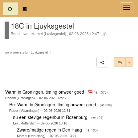
(current)
Toggl
navig
18C in Ljuyksgestel
Bericht van: Marcel (Luyksgestel) , 02-06-2026 12:47
www.weerstation-Luyksgestel.nl
Tog
Warm in Groningen, timing onweer goed
(
1575)
Ronald (Groningen) -- 02-06-2026 12:25
Re: Warm in Groningen, timing onweer goed
(
336)
Robert(Vlaardingen) -- 02-06-2026 12:31
nu een stevige regenbui in Rozenburg
(
104)
Eric, Rotterdam -- 02-06-2026 13:16
Zware/matige regen in Den Haag
(
103)
Marcel (Den Haag) -- 02-06-2026 13:27