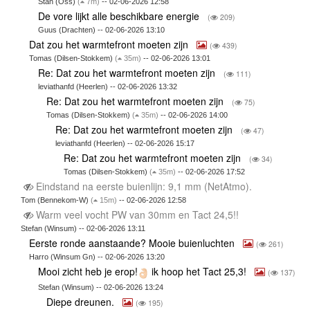
Stan (Oss)
(
7m)
-- 02-06-2026 12:58
De vore lijkt alle beschikbare energie
(
209)
Guus (Drachten) -- 02-06-2026 13:10
Dat zou het warmtefront moeten zijn
(
439)
Tomas (Dilsen-Stokkem)
(
35m)
-- 02-06-2026 13:01
Re: Dat zou het warmtefront moeten zijn
(
111)
leviathanfd (Heerlen) -- 02-06-2026 13:32
Re: Dat zou het warmtefront moeten zijn
(
75)
Tomas (Dilsen-Stokkem)
(
35m)
-- 02-06-2026 14:00
Re: Dat zou het warmtefront moeten zijn
(
47)
leviathanfd (Heerlen) -- 02-06-2026 15:17
Re: Dat zou het warmtefront moeten zijn
(
34)
Tomas (Dilsen-Stokkem)
(
35m)
-- 02-06-2026 17:52
Eindstand na eerste buienlijn: 9,1 mm (NetAtmo).
Tom (Bennekom-W)
(
15m)
-- 02-06-2026 12:58
Warm veel vocht PW van 30mm en Tact 24,5!!
Stefan (Winsum) -- 02-06-2026 13:11
Eerste ronde aanstaande? Mooie buienluchten
(
261)
Harro (Winsum Gn) -- 02-06-2026 13:20
Mooi zicht heb je erop!
ik hoop het Tact 25,3!
(
137)
Stefan (Winsum) -- 02-06-2026 13:24
Diepe dreunen.
(
195)