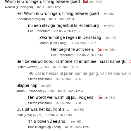
Warm in Groningen, timing onweer goed
(
1575)
Ronald (Groningen) -- 02-06-2026 12:25
Re: Warm in Groningen, timing onweer goed
(
336)
Robert(Vlaardingen) -- 02-06-2026 12:31
nu een stevige regenbui in Rozenburg
(
104)
Eric, Rotterdam -- 02-06-2026 13:16
Zware/matige regen in Den Haag
(
103)
Marcel (Den Haag) -- 02-06-2026 13:27
Het begint te activeren.
(
225)
Eric, Rotterdam -- 02-06-2026 13:32
Ben benieuwd hoor, Harmonie zit er actueel naast namelijk.
Stefan (Wezep)
(
2m)
-- 02-06-2026 12:31
Dat is helaas al jaren aan de gang, valt helaas wei
Stefan (Winsum) -- 02-06-2026 13:26
Slappe hap
(
359)
Julian (Enschede)
(
56m)
-- 02-06-2026 12:37
Het wordt wel warm bij jou, volgens:
(
234)
Stefan (Winsum) -- 02-06-2026 13:28
Dus dit was het koufront al...
(
539)
Stan (Oss)
(
7m)
-- 02-06-2026 12:38
14 u boven Zeeland..
(
452)
Bela (Bergen op Zoom) -- 02-06-2026 12:43