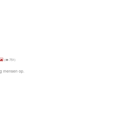
(
751)
nig mensen op.