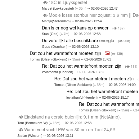
18C in Ljuyksgestel
Marcel (Luyksgestel)
(
35m)
-- 02-06-2026 12:47
Mooie losse stortbui hier zojuist: 3,6 mm || 
Martijn(Stellendam) -- 02-06-2026 12:54
Dan is er nog wel kans op onweer
(
187)
Stan (Oss)
(
7m)
-- 02-06-2026 12:58
De vore lijkt alle beschikbare energie
(
208)
Guus (Drachten) -- 02-06-2026 13:10
Dat zou het warmtefront moeten zijn
(
439)
Tomas (Dilsen-Stokkem)
(
35m)
-- 02-06-2026 13:01
Re: Dat zou het warmtefront moeten zijn
(
111)
leviathanfd (Heerlen) -- 02-06-2026 13:32
Re: Dat zou het warmtefront moeten zijn
(
Tomas (Dilsen-Stokkem)
(
35m)
-- 02-06-2026 14:00
Re: Dat zou het warmtefront moeten 
leviathanfd (Heerlen) -- 02-06-2026 15:17
Re: Dat zou het warmtefront m
Tomas (Dilsen-Stokkem)
(
35m)
-- 02-
Eindstand na eerste buienlijn: 9,1 mm (NetAtmo).
Tom (Bennekom-W)
(
15m)
-- 02-06-2026 12:58
Warm veel vocht PW van 30mm en Tact 24,5!!
Stefan (Winsum) -- 02-06-2026 13:11