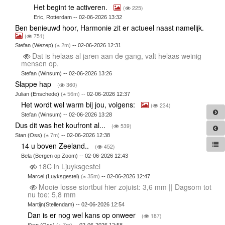
Het begint te activeren.
(
225)
Eric, Rotterdam -- 02-06-2026 13:32
Ben benieuwd hoor, Harmonie zit er actueel naast namelijk.
(
751)
Stefan (Wezep)
(
2m)
-- 02-06-2026 12:31
Dat is helaas al jaren aan de gang, valt helaas weinig
mensen op.
Stefan (Winsum) -- 02-06-2026 13:26
Slappe hap
(
360)
Julian (Enschede)
(
56m)
-- 02-06-2026 12:37
Het wordt wel warm bij jou, volgens:
(
234)
Stefan (Winsum) -- 02-06-2026 13:28
Dus dit was het koufront al...
(
539)
Stan (Oss)
(
7m)
-- 02-06-2026 12:38
14 u boven Zeeland..
(
452)
Bela (Bergen op Zoom) -- 02-06-2026 12:43
18C in Ljuyksgestel
Marcel (Luyksgestel)
(
35m)
-- 02-06-2026 12:47
Mooie losse stortbui hier zojuist: 3,6 mm || Dagsom tot
nu toe: 5,8 mm
Martijn(Stellendam) -- 02-06-2026 12:54
Dan is er nog wel kans op onweer
(
187)
Stan (Oss)
(
7m)
-- 02-06-2026 12:58