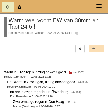
(current)
Toggl
navig
Warm veel vocht PW van 30mm en
Tact 24,5!!
Bericht van: Stefan (Winsum) , 02-06-2026 13:11
Tog
Warm in Groningen, timing onweer goed
(
1575)
Ronald (Groningen) -- 02-06-2026 12:25
Re: Warm in Groningen, timing onweer goed
(
336)
Robert(Vlaardingen) -- 02-06-2026 12:31
nu een stevige regenbui in Rozenburg
(
104)
Eric, Rotterdam -- 02-06-2026 13:16
Zware/matige regen in Den Haag
(
103)
Marcel (Den Haag) -- 02-06-2026 13:27