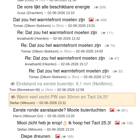
De vore lijkt alle beschikbare energie
(
209)
Guus (Drachten) -- 02-06-2026 13:10
Dat zou het warmtefront moeten zijn
(
439)
Tomas (Dilsen-Stokkem)
(
35m)
-- 02-06-2026 13:01
Re: Dat zou het warmtefront moeten zijn
(
111)
leviathanfd (Heerlen) -- 02-06-2026 13:32
Re: Dat zou het warmtefront moeten zijn
(
74)
Tomas (Dilsen-Stokkem)
(
35m)
-- 02-06-2026 14:00
Re: Dat zou het warmtefront moeten zijn
(
47)
leviathanfd (Heerlen) -- 02-06-2026 15:17
Re: Dat zou het warmtefront moeten zijn
(
33)
Tomas (Dilsen-Stokkem)
(
35m)
-- 02-06-2026 17:52
Eindstand na eerste buienlijn: 9,1 mm (NetAtmo).
Tom (Bennekom-W)
(
15m)
-- 02-06-2026 12:58
Warm veel vocht PW van 30mm en Tact 24,5!!
Stefan (Winsum) -- 02-06-2026 13:11
Eerste ronde aanstaande? Mooie buienluchten
(
261)
Harro (Winsum Gn) -- 02-06-2026 13:20
Mooi zicht heb je erop!
ik hoop het Tact 25,3!
(
136)
Stefan (Winsum) -- 02-06-2026 13:24
Diepe dreunen.
(
195)