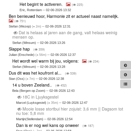
Het begint te activeren.
(
225)
Eric, Rotterdam -- 02-06-2026 13:32
Ben benieuwd hoor, Harmonie zit er actueel naast namelijk.
(
751)
Stefan (Wezep)
(
2m)
-- 02-06-2026 12:31
Dat is helaas al jaren aan de gang, valt helaas weinig
mensen op.
Stefan (Winsum) -- 02-06-2026 13:26
Slappe hap
(
359)
Julian (Enschede)
(
56m)
-- 02-06-2026 12:37
Het wordt wel warm bij jou, volgens:
(
234)
Stefan (Winsum) -- 02-06-2026 13:28
Dus dit was het koufront al...
(
539)
Stan (Oss)
(
7m)
-- 02-06-2026 12:38
14 u boven Zeeland..
(
452)
Bela (Bergen op Zoom) -- 02-06-2026 12:43
18C in Ljuyksgestel
Marcel (Luyksgestel)
(
35m)
-- 02-06-2026 12:47
Mooie losse stortbui hier zojuist: 3,6 mm || Dagsom tot
nu toe: 5,8 mm
Martijn(Stellendam) -- 02-06-2026 12:54
Dan is er nog wel kans op onweer
(
187)
Stan (Oss)
(
7m)
-- 02-06-2026 12:58