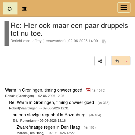
(current)
Toggl
navig
Re: Hier ook maar een paar druppels
tot nu toe.
Bericht van: Jeffrey (Leeuwarden) , 02-06-2026 14:00
Tog
Warm in Groningen, timing onweer goed
(
1575)
Ronald (Groningen) -- 02-06-2026 12:25
Re: Warm in Groningen, timing onweer goed
(
336)
Robert(Vlaardingen) -- 02-06-2026 12:31
nu een stevige regenbui in Rozenburg
(
104)
Eric, Rotterdam -- 02-06-2026 13:16
Zware/matige regen in Den Haag
(
103)
Marcel (Den Haag) -- 02-06-2026 13:27