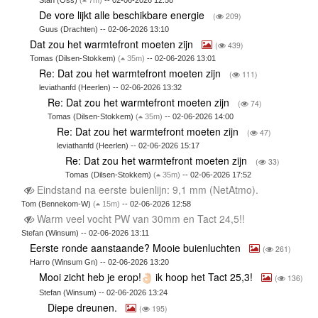
De vore lijkt alle beschikbare energie
(
209)
Guus (Drachten) -- 02-06-2026 13:10
Dat zou het warmtefront moeten zijn
(
439)
Tomas (Dilsen-Stokkem)
(
35m)
-- 02-06-2026 13:01
Re: Dat zou het warmtefront moeten zijn
(
111)
leviathanfd (Heerlen) -- 02-06-2026 13:32
Re: Dat zou het warmtefront moeten zijn
(
74)
Tomas (Dilsen-Stokkem)
(
35m)
-- 02-06-2026 14:00
Re: Dat zou het warmtefront moeten zijn
(
47)
leviathanfd (Heerlen) -- 02-06-2026 15:17
Re: Dat zou het warmtefront moeten zijn
(
33)
Tomas (Dilsen-Stokkem)
(
35m)
-- 02-06-2026 17:52
Eindstand na eerste buienlijn: 9,1 mm (NetAtmo).
Tom (Bennekom-W)
(
15m)
-- 02-06-2026 12:58
Warm veel vocht PW van 30mm en Tact 24,5!!
Stefan (Winsum) -- 02-06-2026 13:11
Eerste ronde aanstaande? Mooie buienluchten
(
261)
Harro (Winsum Gn) -- 02-06-2026 13:20
Mooi zicht heb je erop!
ik hoop het Tact 25,3!
(
136)
Stefan (Winsum) -- 02-06-2026 13:24
Diepe dreunen.
(
195)