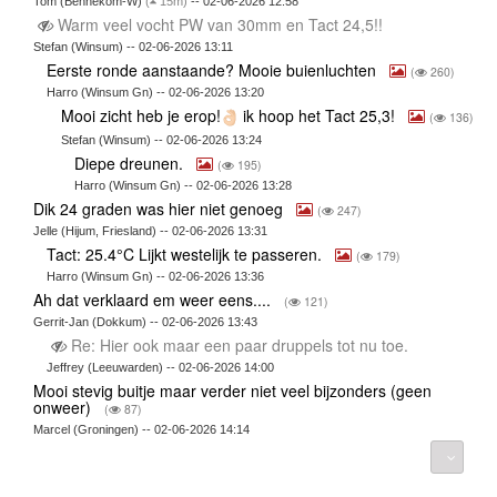
Tom (Bennekom-W)
(
15m)
-- 02-06-2026 12:58
Warm veel vocht PW van 30mm en Tact 24,5!!
Stefan (Winsum) -- 02-06-2026 13:11
Eerste ronde aanstaande? Mooie buienluchten
(
260)
Harro (Winsum Gn) -- 02-06-2026 13:20
Mooi zicht heb je erop!
ik hoop het Tact 25,3!
(
136)
Stefan (Winsum) -- 02-06-2026 13:24
Diepe dreunen.
(
195)
Harro (Winsum Gn) -- 02-06-2026 13:28
Dik 24 graden was hier niet genoeg
(
247)
Jelle (Hijum, Friesland) -- 02-06-2026 13:31
Tact: 25.4°C Lijkt westelijk te passeren.
(
179)
Harro (Winsum Gn) -- 02-06-2026 13:36
Ah dat verklaard em weer eens....
(
121)
Gerrit-Jan (Dokkum) -- 02-06-2026 13:43
Re: Hier ook maar een paar druppels tot nu toe.
Jeffrey (Leeuwarden) -- 02-06-2026 14:00
Mooi stevig buitje maar verder niet veel bijzonders (geen
onweer)
(
87)
Marcel (Groningen) -- 02-06-2026 14:14