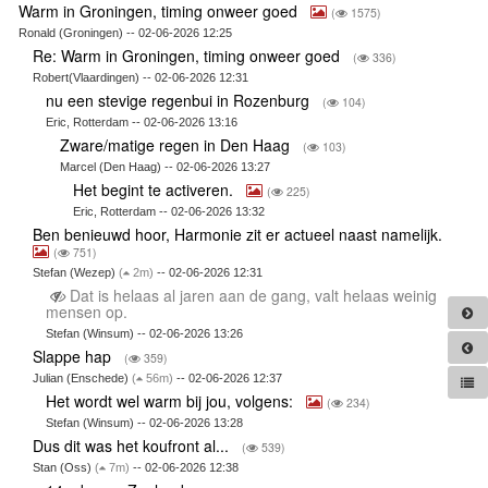
Warm in Groningen, timing onweer goed
(
1575)
Ronald (Groningen) -- 02-06-2026 12:25
Re: Warm in Groningen, timing onweer goed
(
336)
Robert(Vlaardingen) -- 02-06-2026 12:31
nu een stevige regenbui in Rozenburg
(
104)
Eric, Rotterdam -- 02-06-2026 13:16
Zware/matige regen in Den Haag
(
103)
Marcel (Den Haag) -- 02-06-2026 13:27
Het begint te activeren.
(
225)
Eric, Rotterdam -- 02-06-2026 13:32
Ben benieuwd hoor, Harmonie zit er actueel naast namelijk.
(
751)
Stefan (Wezep)
(
2m)
-- 02-06-2026 12:31
Dat is helaas al jaren aan de gang, valt helaas weinig
mensen op.
Stefan (Winsum) -- 02-06-2026 13:26
Slappe hap
(
359)
Julian (Enschede)
(
56m)
-- 02-06-2026 12:37
Het wordt wel warm bij jou, volgens:
(
234)
Stefan (Winsum) -- 02-06-2026 13:28
Dus dit was het koufront al...
(
539)
Stan (Oss)
(
7m)
-- 02-06-2026 12:38