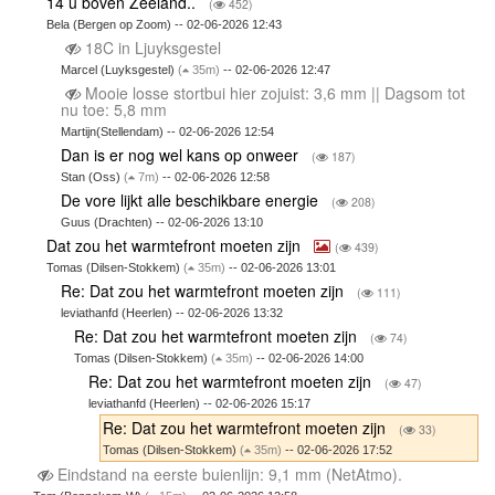
14 u boven Zeeland..
(
452)
Bela (Bergen op Zoom) -- 02-06-2026 12:43
18C in Ljuyksgestel
Marcel (Luyksgestel)
(
35m)
-- 02-06-2026 12:47
Mooie losse stortbui hier zojuist: 3,6 mm || Dagsom tot
nu toe: 5,8 mm
Martijn(Stellendam) -- 02-06-2026 12:54
Dan is er nog wel kans op onweer
(
187)
Stan (Oss)
(
7m)
-- 02-06-2026 12:58
De vore lijkt alle beschikbare energie
(
208)
Guus (Drachten) -- 02-06-2026 13:10
Dat zou het warmtefront moeten zijn
(
439)
Tomas (Dilsen-Stokkem)
(
35m)
-- 02-06-2026 13:01
Re: Dat zou het warmtefront moeten zijn
(
111)
leviathanfd (Heerlen) -- 02-06-2026 13:32
Re: Dat zou het warmtefront moeten zijn
(
74)
Tomas (Dilsen-Stokkem)
(
35m)
-- 02-06-2026 14:00
Re: Dat zou het warmtefront moeten zijn
(
47)
leviathanfd (Heerlen) -- 02-06-2026 15:17
Re: Dat zou het warmtefront moeten zijn
(
33)
Tomas (Dilsen-Stokkem)
(
35m)
-- 02-06-2026 17:52
Eindstand na eerste buienlijn: 9,1 mm (NetAtmo).