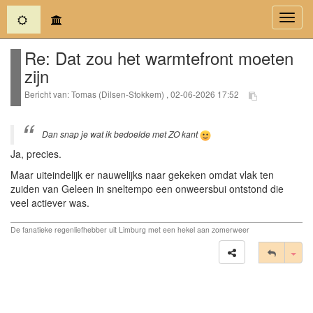
(current)
Toggl
navig
Re: Dat zou het warmtefront moeten
zijn
Bericht van: Tomas (Dilsen-Stokkem) , 02-06-2026 17:52
Dan snap je wat ik bedoelde met ZO kant
Ja, precies.
Maar uiteindelijk er nauwelijks naar gekeken omdat vlak ten
zuiden van Geleen in sneltempo een onweersbui ontstond die
veel actiever was.
De fanatieke regenliefhebber uit Limburg met een hekel aan zomerweer
Tog