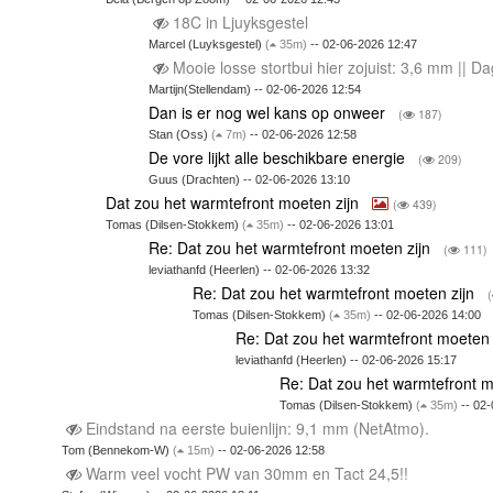
18C in Ljuyksgestel
Marcel (Luyksgestel)
(
35m)
-- 02-06-2026 12:47
Mooie losse stortbui hier zojuist: 3,6 mm || 
Martijn(Stellendam) -- 02-06-2026 12:54
Dan is er nog wel kans op onweer
(
187)
Stan (Oss)
(
7m)
-- 02-06-2026 12:58
De vore lijkt alle beschikbare energie
(
209)
Guus (Drachten) -- 02-06-2026 13:10
Dat zou het warmtefront moeten zijn
(
439)
Tomas (Dilsen-Stokkem)
(
35m)
-- 02-06-2026 13:01
Re: Dat zou het warmtefront moeten zijn
(
111)
leviathanfd (Heerlen) -- 02-06-2026 13:32
Re: Dat zou het warmtefront moeten zijn
(
Tomas (Dilsen-Stokkem)
(
35m)
-- 02-06-2026 14:00
Re: Dat zou het warmtefront moeten 
leviathanfd (Heerlen) -- 02-06-2026 15:17
Re: Dat zou het warmtefront m
Tomas (Dilsen-Stokkem)
(
35m)
-- 02-
Eindstand na eerste buienlijn: 9,1 mm (NetAtmo).
Tom (Bennekom-W)
(
15m)
-- 02-06-2026 12:58
Warm veel vocht PW van 30mm en Tact 24,5!!