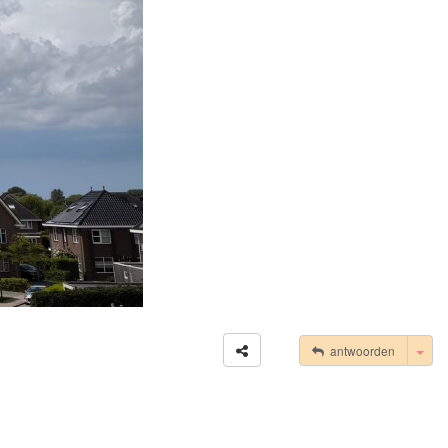
Tog
antwoorden