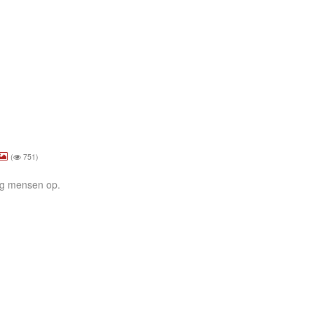
(
751)
nig mensen op.