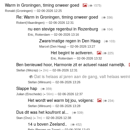
Warm in Groningen, timing onweer goed
(
1575)
Ronald (Groningen) -- 02-06-2026 12:25
Re: Warm in Groningen, timing onweer goed
(
336)
Robert(Vlaardingen) -- 02-06-2026 12:31
nu een stevige regenbui in Rozenburg
(
104)
Eric, Rotterdam -- 02-06-2026 13:16
Zware/matige regen in Den Haag
(
103)
Marcel (Den Haag) -- 02-06-2026 13:27
Het begint te activeren.
(
225)
Eric, Rotterdam -- 02-06-2026 13:32
Ben benieuwd hoor, Harmonie zit er actueel naast namelijk.
Stefan (Wezep)
(
2m)
-- 02-06-2026 12:31
Dat is helaas al jaren aan de gang, valt helaas wei
Stefan (Winsum) -- 02-06-2026 13:26
Slappe hap
(
359)
Julian (Enschede)
(
56m)
-- 02-06-2026 12:37
Het wordt wel warm bij jou, volgens:
(
234)
Stefan (Winsum) -- 02-06-2026 13:28
Dus dit was het koufront al...
(
539)
Stan (Oss)
(
7m)
-- 02-06-2026 12:38
14 u boven Zeeland..
(
452)
Bela (Bergen op Zoom) -- 02-06-2026 12:43