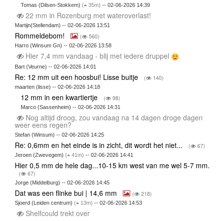
Tomas (Dilsen-Stokkem)
(
35m)
-- 02-06-2026 14:39
22 mm in Rozenburg met wateroverlast!
Martijn(Stellendam) -- 02-06-2026 13:51
Rommeldebom!
(
560)
Harro (Winsum Gn) -- 02-06-2026 13:58
Hier 7,4 mm vandaag - blij met iedere druppel
Bart (Veurne) -- 02-06-2026 14:01
Re: 12 mm uit een hoosbui! Lisse buitje
(
140)
maarten (lisse) -- 02-06-2026 14:18
12 mm in een kwartiertje
(
98)
Marco (Sassenheim) -- 02-06-2026 14:31
Nog altijd droog, zou vandaag na 14 dagen droge dagen
weer eens regen?
Stefan (Winsum) -- 02-06-2026 14:25
Re: 0,6mm en het einde is in zicht, dit wordt het niet...
(
67)
Jeroen (Zwevegem)
(
41m)
-- 02-06-2026 14:41
Hier 0,5 mm de hele dag...10-15 km west van me wel 5-7 mm.
(
67)
Jorge (Middelburg) -- 02-06-2026 14:45
Dat was een flinke bui | 14,6 mm
(
218)
Sjoerd (Leiden centrum)
(
13m)
-- 02-06-2026 14:53
Shelfcould trekt over