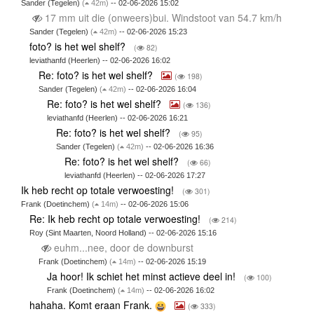
Sander (Tegelen)
(
42m)
-- 02-06-2026 15:02
17 mm uit die (onweers)bui. Windstoot van 54.7 km/h
Sander (Tegelen)
(
42m)
-- 02-06-2026 15:23
foto? is het wel shelf?
(
82)
leviathanfd (Heerlen) -- 02-06-2026 16:02
Re: foto? is het wel shelf?
(
198)
Sander (Tegelen)
(
42m)
-- 02-06-2026 16:04
Re: foto? is het wel shelf?
(
136)
leviathanfd (Heerlen) -- 02-06-2026 16:21
Re: foto? is het wel shelf?
(
95)
Sander (Tegelen)
(
42m)
-- 02-06-2026 16:36
Re: foto? is het wel shelf?
(
66)
leviathanfd (Heerlen) -- 02-06-2026 17:27
Ik heb recht op totale verwoesting!
(
301)
Frank (Doetinchem)
(
14m)
-- 02-06-2026 15:06
Re: Ik heb recht op totale verwoesting!
(
214)
Roy (Sint Maarten, Noord Holland) -- 02-06-2026 15:16
euhm...nee, door de downburst
Frank (Doetinchem)
(
14m)
-- 02-06-2026 15:19
Ja hoor! Ik schiet het minst actieve deel in!
(
100)
Frank (Doetinchem)
(
14m)
-- 02-06-2026 16:02
hahaha. Komt eraan Frank.
(
333)