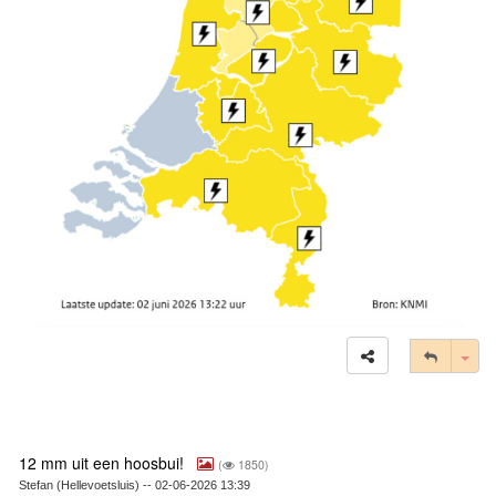
Tog
12 mm uit een hoosbui!
(
1850)
Stefan (Hellevoetsluis) -- 02-06-2026 13:39