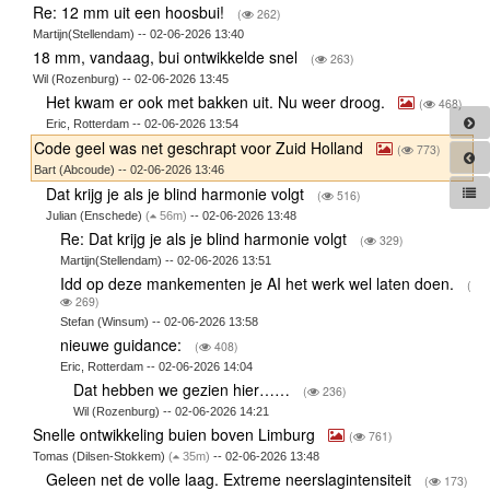
Re: 12 mm uit een hoosbui!
(
262)
Martijn(Stellendam) -- 02-06-2026 13:40
18 mm, vandaag, bui ontwikkelde snel
(
263)
Wil (Rozenburg) -- 02-06-2026 13:45
Het kwam er ook met bakken uit. Nu weer droog.
(
468)
Eric, Rotterdam -- 02-06-2026 13:54
Code geel was net geschrapt voor Zuid Holland
(
773)
Bart (Abcoude) -- 02-06-2026 13:46
Dat krijg je als je blind harmonie volgt
(
516)
Julian (Enschede)
(
56m)
-- 02-06-2026 13:48
Re: Dat krijg je als je blind harmonie volgt
(
329)
Martijn(Stellendam) -- 02-06-2026 13:51
Idd op deze mankementen je AI het werk wel laten doen.
(
269)
Stefan (Winsum) -- 02-06-2026 13:58
nieuwe guidance:
(
408)
Eric, Rotterdam -- 02-06-2026 14:04
Dat hebben we gezien hier……
(
236)
Wil (Rozenburg) -- 02-06-2026 14:21
Snelle ontwikkeling buien boven Limburg
(
761)
Tomas (Dilsen-Stokkem)
(
35m)
-- 02-06-2026 13:48
Geleen net de volle laag. Extreme neerslagintensiteit
(
173)