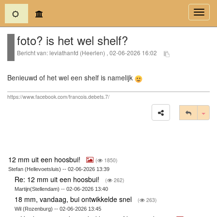
(current)
Toggl
navig
foto? is het wel shelf?
Bericht van: leviathanfd (Heerlen) , 02-06-2026 16:02
Benieuwd of het wel een shelf is namelijk
https://www.facebook.com/francois.debets.7/
Tog
12 mm uit een hoosbui!
(
1850)
Stefan (Hellevoetsluis) -- 02-06-2026 13:39
Re: 12 mm uit een hoosbui!
(
262)
Martijn(Stellendam) -- 02-06-2026 13:40
18 mm, vandaag, bui ontwikkelde snel
(
263)
Wil (Rozenburg) -- 02-06-2026 13:45