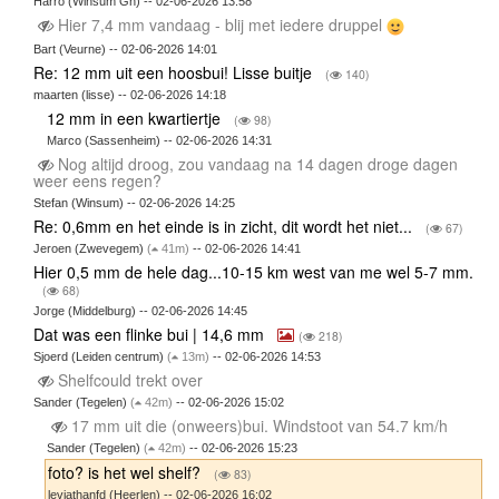
Harro (Winsum Gn) -- 02-06-2026 13:58
Hier 7,4 mm vandaag - blij met iedere druppel
Bart (Veurne) -- 02-06-2026 14:01
Re: 12 mm uit een hoosbui! Lisse buitje
(
140)
maarten (lisse) -- 02-06-2026 14:18
12 mm in een kwartiertje
(
98)
Marco (Sassenheim) -- 02-06-2026 14:31
Nog altijd droog, zou vandaag na 14 dagen droge dagen
weer eens regen?
Stefan (Winsum) -- 02-06-2026 14:25
Re: 0,6mm en het einde is in zicht, dit wordt het niet...
(
67)
Jeroen (Zwevegem)
(
41m)
-- 02-06-2026 14:41
Hier 0,5 mm de hele dag...10-15 km west van me wel 5-7 mm.
(
68)
Jorge (Middelburg) -- 02-06-2026 14:45
Dat was een flinke bui | 14,6 mm
(
218)
Sjoerd (Leiden centrum)
(
13m)
-- 02-06-2026 14:53
Shelfcould trekt over
Sander (Tegelen)
(
42m)
-- 02-06-2026 15:02
17 mm uit die (onweers)bui. Windstoot van 54.7 km/h
Sander (Tegelen)
(
42m)
-- 02-06-2026 15:23
foto? is het wel shelf?
(
83)
leviathanfd (Heerlen) -- 02-06-2026 16:02