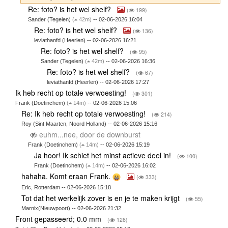
Re: foto? is het wel shelf?
(
199)
Sander (Tegelen)
(
42m)
-- 02-06-2026 16:04
Re: foto? is het wel shelf?
(
136)
leviathanfd (Heerlen) -- 02-06-2026 16:21
Re: foto? is het wel shelf?
(
95)
Sander (Tegelen)
(
42m)
-- 02-06-2026 16:36
Re: foto? is het wel shelf?
(
67)
leviathanfd (Heerlen) -- 02-06-2026 17:27
Ik heb recht op totale verwoesting!
(
301)
Frank (Doetinchem)
(
14m)
-- 02-06-2026 15:06
Re: Ik heb recht op totale verwoesting!
(
214)
Roy (Sint Maarten, Noord Holland) -- 02-06-2026 15:16
euhm...nee, door de downburst
Frank (Doetinchem)
(
14m)
-- 02-06-2026 15:19
Ja hoor! Ik schiet het minst actieve deel in!
(
100)
Frank (Doetinchem)
(
14m)
-- 02-06-2026 16:02
hahaha. Komt eraan Frank.
(
333)
Eric, Rotterdam -- 02-06-2026 15:18
Tot dat het werkelijk zover is en je te maken krijgt
(
55)
Marnix(Nieuwpoort) -- 02-06-2026 21:32
Front gepasseerd; 0.0 mm
(
126)