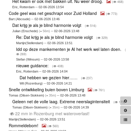
Het kwam er ook met bakken uit. Nu weer droog.
(
468)
Eric, Rotterdam -- 02-06-2026 13:54
Code geel was net geschrapt voor Zuid Holland
(
773)
Bart (Abcoude) -- 02-06-2026 13:46
Dat krijg je als je blind harmonie volgt
(
516)
Julian (Enschede)
(
56m)
-- 02-06-2026 13:48
Re: Dat krijg je als je blind harmonie volgt
(
329)
Martijn(Stellendam) -- 02-06-2026 13:51
Idd op deze mankementen je AI het werk wel laten doen.
(
269)
Stefan (Winsum) -- 02-06-2026 13:58
nieuwe guidance:
(
408)
Eric, Rotterdam -- 02-06-2026 14:04
Dat hebben we gezien hier……
(
237)
Wil (Rozenburg) -- 02-06-2026 14:21
Snelle ontwikkeling buien boven Limburg
(
761)
Tomas (Dilsen-Stokkem)
(
35m)
-- 02-06-2026 13:48
Geleen net de volle laag. Extreme neerslagintensiteit
(
173)
Tomas (Dilsen-Stokkem)
(
35m)
-- 02-06-2026 14:39
22 mm in Rozenburg met wateroverlast!
Martijn(Stellendam) -- 02-06-2026 13:51
Rommeldebom!
(
560)