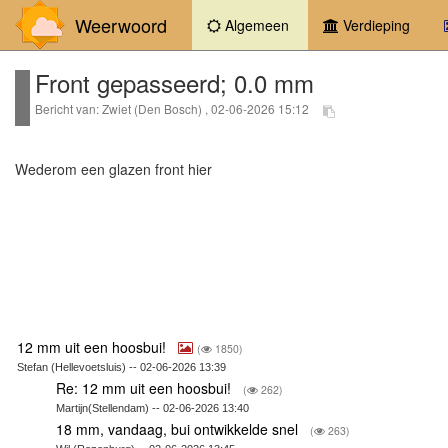
Weerwoord
(current)
Algemeen
Verdieping
Front gepasseerd; 0.0 mm
Bericht van: Zwiet (Den Bosch) , 02-06-2026 15:12
Wederom een glazen front hier
12 mm uit een hoosbui!
(
1850)
Stefan (Hellevoetsluis) -- 02-06-2026 13:39
Re: 12 mm uit een hoosbui!
(
262)
Martijn(Stellendam) -- 02-06-2026 13:40
18 mm, vandaag, bui ontwikkelde snel
(
263)