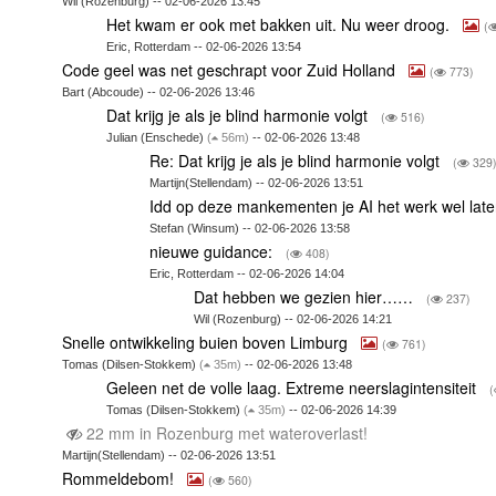
Wil (Rozenburg) -- 02-06-2026 13:45
Het kwam er ook met bakken uit. Nu weer droog.
(
Eric, Rotterdam -- 02-06-2026 13:54
Code geel was net geschrapt voor Zuid Holland
(
773)
Bart (Abcoude) -- 02-06-2026 13:46
Dat krijg je als je blind harmonie volgt
(
516)
Julian (Enschede)
(
56m)
-- 02-06-2026 13:48
Re: Dat krijg je als je blind harmonie volgt
(
329
Martijn(Stellendam) -- 02-06-2026 13:51
Idd op deze mankementen je AI het werk wel lat
Stefan (Winsum) -- 02-06-2026 13:58
nieuwe guidance:
(
408)
Eric, Rotterdam -- 02-06-2026 14:04
Dat hebben we gezien hier……
(
237)
Wil (Rozenburg) -- 02-06-2026 14:21
Snelle ontwikkeling buien boven Limburg
(
761)
Tomas (Dilsen-Stokkem)
(
35m)
-- 02-06-2026 13:48
Geleen net de volle laag. Extreme neerslagintensiteit
(
Tomas (Dilsen-Stokkem)
(
35m)
-- 02-06-2026 14:39
22 mm in Rozenburg met wateroverlast!
Martijn(Stellendam) -- 02-06-2026 13:51
Rommeldebom!
(
560)