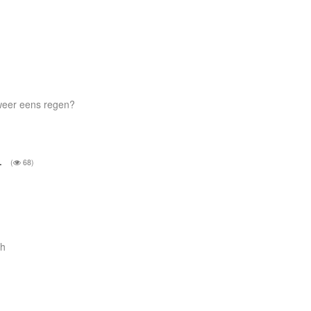
 weer eens regen?
m.
(
68)
/h