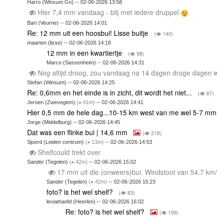
Harro (Winsum Gn) -- 02-06-2026 13:58
Hier 7,4 mm vandaag - blij met iedere druppel
Bart (Veurne) -- 02-06-2026 14:01
Re: 12 mm uit een hoosbui! Lisse buitje
(
140)
maarten (lisse) -- 02-06-2026 14:18
12 mm in een kwartiertje
(
98)
Marco (Sassenheim) -- 02-06-2026 14:31
Nog altijd droog, zou vandaag na 14 dagen droge dagen
Stefan (Winsum) -- 02-06-2026 14:25
Re: 0,6mm en het einde is in zicht, dit wordt het niet...
(
67)
Jeroen (Zwevegem)
(
41m)
-- 02-06-2026 14:41
Hier 0,5 mm de hele dag...10-15 km west van me wel 5-7 m
Jorge (Middelburg) -- 02-06-2026 14:45
Dat was een flinke bui | 14,6 mm
(
218)
Sjoerd (Leiden centrum)
(
13m)
-- 02-06-2026 14:53
Shelfcould trekt over
Sander (Tegelen)
(
42m)
-- 02-06-2026 15:02
17 mm uit die (onweers)bui. Windstoot van 54.7 km
Sander (Tegelen)
(
42m)
-- 02-06-2026 15:23
foto? is het wel shelf?
(
83)
leviathanfd (Heerlen) -- 02-06-2026 16:02
Re: foto? is het wel shelf?
(
199)