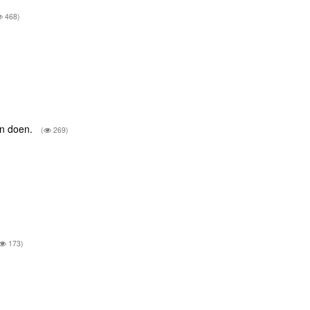
468)
)
en doen.
(
269)
173)