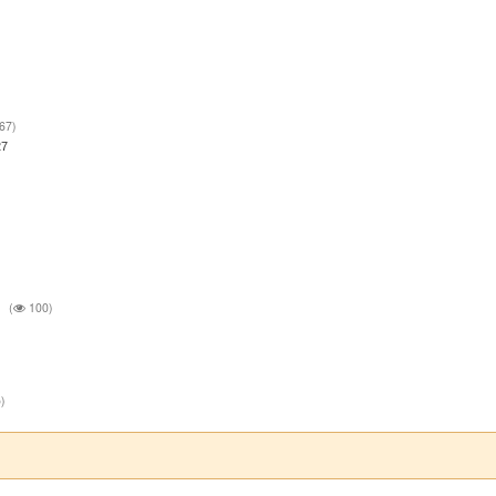
67)
27
(
100)
)