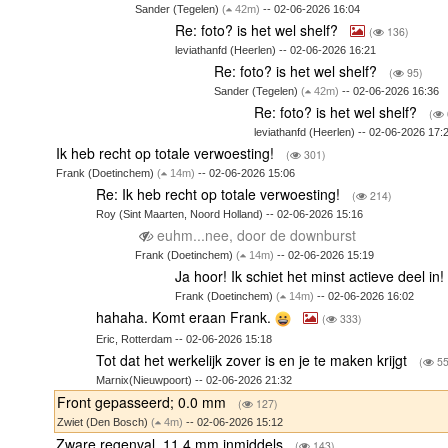
Sander (Tegelen)
(
42m)
-- 02-06-2026 16:04
Re: foto? is het wel shelf?
(
136)
leviathanfd (Heerlen) -- 02-06-2026 16:21
Re: foto? is het wel shelf?
(
95)
Sander (Tegelen)
(
42m)
-- 02-06-2026 16:36
Re: foto? is het wel shelf?
(
leviathanfd (Heerlen) -- 02-06-2026 17:
Ik heb recht op totale verwoesting!
(
301)
Frank (Doetinchem)
(
14m)
-- 02-06-2026 15:06
Re: Ik heb recht op totale verwoesting!
(
214)
Roy (Sint Maarten, Noord Holland) -- 02-06-2026 15:16
euhm...nee, door de downburst
Frank (Doetinchem)
(
14m)
-- 02-06-2026 15:19
Ja hoor! Ik schiet het minst actieve deel in!
Frank (Doetinchem)
(
14m)
-- 02-06-2026 16:02
hahaha. Komt eraan Frank.
(
333)
Eric, Rotterdam -- 02-06-2026 15:18
Tot dat het werkelijk zover is en je te maken krijgt
(
55
Marnix(Nieuwpoort) -- 02-06-2026 21:32
Front gepasseerd; 0.0 mm
(
127)
Zwiet (Den Bosch)
(
4m)
-- 02-06-2026 15:12
Zware regenval, 11.4 mm inmiddels
(
143)