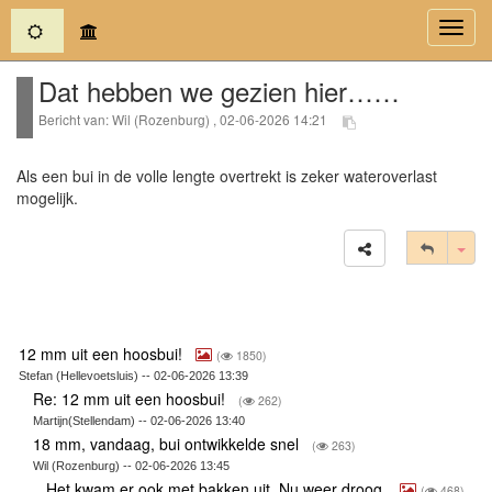
(current)
Toggl
navig
Dat hebben we gezien hier……
Bericht van: Wil (Rozenburg) , 02-06-2026 14:21
Als een bui in de volle lengte overtrekt is zeker wateroverlast
mogelijk.
Tog
12 mm uit een hoosbui!
(
1850)
Stefan (Hellevoetsluis) -- 02-06-2026 13:39
Re: 12 mm uit een hoosbui!
(
262)
Martijn(Stellendam) -- 02-06-2026 13:40
18 mm, vandaag, bui ontwikkelde snel
(
263)
Wil (Rozenburg) -- 02-06-2026 13:45
Het kwam er ook met bakken uit. Nu weer droog.
(
468)