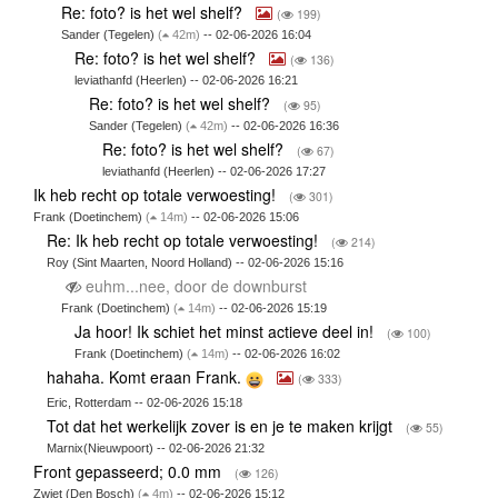
Re: foto? is het wel shelf?
(
199)
Sander (Tegelen)
(
42m)
-- 02-06-2026 16:04
Re: foto? is het wel shelf?
(
136)
leviathanfd (Heerlen) -- 02-06-2026 16:21
Re: foto? is het wel shelf?
(
95)
Sander (Tegelen)
(
42m)
-- 02-06-2026 16:36
Re: foto? is het wel shelf?
(
67)
leviathanfd (Heerlen) -- 02-06-2026 17:27
Ik heb recht op totale verwoesting!
(
301)
Frank (Doetinchem)
(
14m)
-- 02-06-2026 15:06
Re: Ik heb recht op totale verwoesting!
(
214)
Roy (Sint Maarten, Noord Holland) -- 02-06-2026 15:16
euhm...nee, door de downburst
Frank (Doetinchem)
(
14m)
-- 02-06-2026 15:19
Ja hoor! Ik schiet het minst actieve deel in!
(
100)
Frank (Doetinchem)
(
14m)
-- 02-06-2026 16:02
hahaha. Komt eraan Frank.
(
333)
Eric, Rotterdam -- 02-06-2026 15:18
Tot dat het werkelijk zover is en je te maken krijgt
(
55)
Marnix(Nieuwpoort) -- 02-06-2026 21:32
Front gepasseerd; 0.0 mm
(
126)
Zwiet (Den Bosch)
(
4m)
-- 02-06-2026 15:12