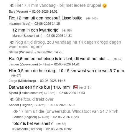
Hier 7,4 mm vandaag - blij met iedere druppel
Bart (Veurne) -- 02-06-2026 14:01
Re: 12 mm uit een hoosbui! Lisse buitje
(
140)
maarten (lisse) -- 02-06-2026 14:18
12 mm in een kwartiertje
(
98)
Marco (Sassenheim) -- 02-06-2026 14:31
Nog altijd droog, zou vandaag na 14 dagen droge dagen
weer eens regen?
Stefan (Winsum) -- 02-06-2026 14:25
Re: 0,6mm en het einde is in zicht, dit wordt het niet...
(
67)
Jeroen (Zwevegem)
(
41m)
-- 02-06-2026 14:41
Hier 0,5 mm de hele dag...10-15 km west van me wel 5-7 mm.
(
67)
Jorge (Middelburg) -- 02-06-2026 14:45
Dat was een flinke bui | 14,6 mm
(
218)
Sjoerd (Leiden centrum)
(
13m)
-- 02-06-2026 14:53
Shelfcould trekt over
Sander (Tegelen)
(
42m)
-- 02-06-2026 15:02
17 mm uit die (onweers)bui. Windstoot van 54.7 km/h
Sander (Tegelen)
(
42m)
-- 02-06-2026 15:23
foto? is het wel shelf?
(
82)
leviathanfd (Heerlen) -- 02-06-2026 16:02