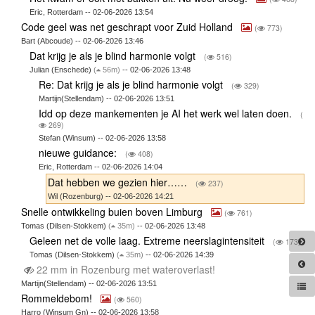
Eric, Rotterdam -- 02-06-2026 13:54
Code geel was net geschrapt voor Zuid Holland
(
773)
Bart (Abcoude) -- 02-06-2026 13:46
Dat krijg je als je blind harmonie volgt
(
516)
Julian (Enschede)
(
56m)
-- 02-06-2026 13:48
Re: Dat krijg je als je blind harmonie volgt
(
329)
Martijn(Stellendam) -- 02-06-2026 13:51
Idd op deze mankementen je AI het werk wel laten doen.
(
269)
Stefan (Winsum) -- 02-06-2026 13:58
nieuwe guidance:
(
408)
Eric, Rotterdam -- 02-06-2026 14:04
Dat hebben we gezien hier……
(
237)
Wil (Rozenburg) -- 02-06-2026 14:21
Snelle ontwikkeling buien boven Limburg
(
761)
Tomas (Dilsen-Stokkem)
(
35m)
-- 02-06-2026 13:48
Geleen net de volle laag. Extreme neerslagintensiteit
(
173)
Tomas (Dilsen-Stokkem)
(
35m)
-- 02-06-2026 14:39
22 mm in Rozenburg met wateroverlast!
Martijn(Stellendam) -- 02-06-2026 13:51
Rommeldebom!
(
560)
Harro (Winsum Gn) -- 02-06-2026 13:58