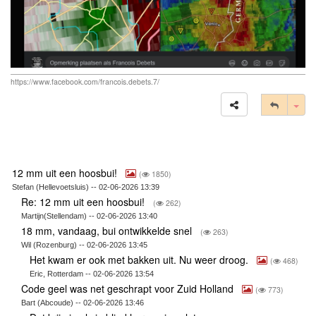
https://www.facebook.com/francois.debets.7/
Tog
12 mm uit een hoosbui!
(
1850)
Stefan (Hellevoetsluis) -- 02-06-2026 13:39
Re: 12 mm uit een hoosbui!
(
262)
Martijn(Stellendam) -- 02-06-2026 13:40
18 mm, vandaag, bui ontwikkelde snel
(
263)
Wil (Rozenburg) -- 02-06-2026 13:45
Het kwam er ook met bakken uit. Nu weer droog.
(
468)
Eric, Rotterdam -- 02-06-2026 13:54
Code geel was net geschrapt voor Zuid Holland
(
773)
Bart (Abcoude) -- 02-06-2026 13:46