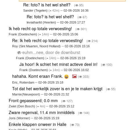
Re: foto? is het wel shelf?
(
95)
Sander (Tegelen)
(
42m)
-- 02-06-2026 16:36
Re: foto? is het wel shelf?
(
67)
leviathanfd (Heerlen) -- 02-06-2026 17:27
Ik heb recht op totale verwoesting!
(
301)
Frank (Doetinchem)
(
14m)
-- 02-06-2026 15:06
Re: Ik heb recht op totale verwoesting!
(
214)
Roy (Sint Maarten, Noord Holland) -- 02-06-2026 15:16
euhm...nee, door de downburst
Frank (Doetinchem)
(
14m)
-- 02-06-2026 15:19
Ja hoor! Ik schiet het minst actieve deel in!
(
100)
Frank (Doetinchem)
(
14m)
-- 02-06-2026 16:02
hahaha. Komt eraan Frank.
(
333)
Eric, Rotterdam -- 02-06-2026 15:18
Tot dat het werkelijk zover is en je te maken krijgt
(
55)
Marnix(Nieuwpoort) -- 02-06-2026 21:32
Front gepasseerd; 0.0 mm
(
127)
Zwiet (Den Bosch)
(
4m)
-- 02-06-2026 15:12
Zware regenval, 11.4 mm inmiddels
(
144)
Joris (Wormer) -- 02-06-2026 15:19
Enkele klappen onweer in Halle
(
73)