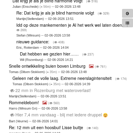
Dat krijg je als je blind harmonie volgt
(
516)
Julian (Enschede)
(
56m)
-- 02-06-2026 13:48
Re: Dat krijg je als je blind harmonie volgt
(
329)
Martijn(Stellendam) -- 02-06-2026 13:51
Idd op deze mankementen je AI het werk wel laten doen.
(
269)
Stefan (Winsum) -- 02-06-2026 13:58
nieuwe guidance:
(
408)
Eric, Rotterdam -- 02-06-2026 14:04
Dat hebben we gezien hier……
(
237)
Wil (Rozenburg) -- 02-06-2026 14:21
Snelle ontwikkeling buien boven Limburg
(
761)
Tomas (Dilsen-Stokkem)
(
35m)
-- 02-06-2026 13:48
Geleen net de volle laag. Extreme neerslagintensiteit
(
174)
Tomas (Dilsen-Stokkem)
(
35m)
-- 02-06-2026 14:39
22 mm in Rozenburg met wateroverlast!
Martijn(Stellendam) -- 02-06-2026 13:51
Rommeldebom!
(
560)
Harro (Winsum Gn) -- 02-06-2026 13:58
Hier 7,4 mm vandaag - blij met iedere druppel
Bart (Veurne) -- 02-06-2026 14:01
Re: 12 mm uit een hoosbui! Lisse buitje
(
140)