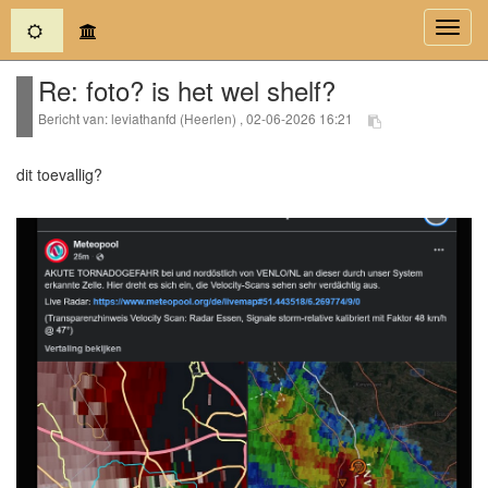
(current)
Toggl
navig
Re: foto? is het wel shelf?
Bericht van: leviathanfd (Heerlen) , 02-06-2026 16:21
dit toevallig?