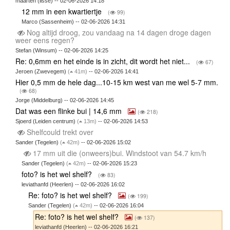
maarten (lisse) -- 02-06-2026 14:18
12 mm in een kwartiertje
(
99)
Marco (Sassenheim) -- 02-06-2026 14:31
Nog altijd droog, zou vandaag na 14 dagen droge dagen
weer eens regen?
Stefan (Winsum) -- 02-06-2026 14:25
Re: 0,6mm en het einde is in zicht, dit wordt het niet...
(
67)
Jeroen (Zwevegem)
(
41m)
-- 02-06-2026 14:41
Hier 0,5 mm de hele dag...10-15 km west van me wel 5-7 mm.
(
68)
Jorge (Middelburg) -- 02-06-2026 14:45
Dat was een flinke bui | 14,6 mm
(
218)
Sjoerd (Leiden centrum)
(
13m)
-- 02-06-2026 14:53
Shelfcould trekt over
Sander (Tegelen)
(
42m)
-- 02-06-2026 15:02
17 mm uit die (onweers)bui. Windstoot van 54.7 km/h
Sander (Tegelen)
(
42m)
-- 02-06-2026 15:23
foto? is het wel shelf?
(
83)
leviathanfd (Heerlen) -- 02-06-2026 16:02
Re: foto? is het wel shelf?
(
199)
Sander (Tegelen)
(
42m)
-- 02-06-2026 16:04
Re: foto? is het wel shelf?
(
137)
leviathanfd (Heerlen) -- 02-06-2026 16:21