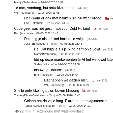
Martijn(Stellendam) -- 02-06-2026 13:40
18 mm, vandaag, bui ontwikkelde snel
(
263)
Wil (Rozenburg) -- 02-06-2026 13:45
Het kwam er ook met bakken uit. Nu weer droog.
(
Eric, Rotterdam -- 02-06-2026 13:54
Code geel was net geschrapt voor Zuid Holland
(
773)
Bart (Abcoude) -- 02-06-2026 13:46
Dat krijg je als je blind harmonie volgt
(
516)
Julian (Enschede)
(
56m)
-- 02-06-2026 13:48
Re: Dat krijg je als je blind harmonie volgt
(
329
Martijn(Stellendam) -- 02-06-2026 13:51
Idd op deze mankementen je AI het werk wel lat
Stefan (Winsum) -- 02-06-2026 13:58
nieuwe guidance:
(
408)
Eric, Rotterdam -- 02-06-2026 14:04
Dat hebben we gezien hier……
(
236)
Wil (Rozenburg) -- 02-06-2026 14:21
Snelle ontwikkeling buien boven Limburg
(
761)
Tomas (Dilsen-Stokkem)
(
35m)
-- 02-06-2026 13:48
Geleen net de volle laag. Extreme neerslagintensiteit
(
Tomas (Dilsen-Stokkem)
(
35m)
-- 02-06-2026 14:39
22 mm in Rozenburg met wateroverlast!