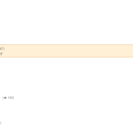
67)
27
(
100)
)