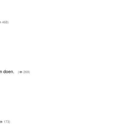
468)
)
en doen.
(
269)
173)