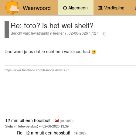
Weerwoord
(current)
Algemeen
Verdieping
Re: foto? is het wel shelf?
Bericht van: leviathanfd (Heerlen) , 02-06-2026 17:27
Dan weet je us dat je echt een wallcloud had
https://www.facebook.com/francois.debets.7/
12 mm uit een hoosbui!
(
1850)
Stefan (Hellevoetsluis) -- 02-06-2026 13:39
Re: 12 mm uit een hoosbui!
(
262)