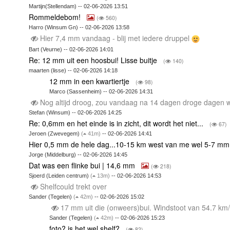
Martijn(Stellendam) -- 02-06-2026 13:51
Rommeldebom!
(
560)
Harro (Winsum Gn) -- 02-06-2026 13:58
Hier 7,4 mm vandaag - blij met iedere druppel
Bart (Veurne) -- 02-06-2026 14:01
Re: 12 mm uit een hoosbui! Lisse buitje
(
140)
maarten (lisse) -- 02-06-2026 14:18
12 mm in een kwartiertje
(
98)
Marco (Sassenheim) -- 02-06-2026 14:31
Nog altijd droog, zou vandaag na 14 dagen droge dagen
Stefan (Winsum) -- 02-06-2026 14:25
Re: 0,6mm en het einde is in zicht, dit wordt het niet...
(
67)
Jeroen (Zwevegem)
(
41m)
-- 02-06-2026 14:41
Hier 0,5 mm de hele dag...10-15 km west van me wel 5-7 m
Jorge (Middelburg) -- 02-06-2026 14:45
Dat was een flinke bui | 14,6 mm
(
218)
Sjoerd (Leiden centrum)
(
13m)
-- 02-06-2026 14:53
Shelfcould trekt over
Sander (Tegelen)
(
42m)
-- 02-06-2026 15:02
17 mm uit die (onweers)bui. Windstoot van 54.7 km
Sander (Tegelen)
(
42m)
-- 02-06-2026 15:23
foto? is het wel shelf?
(
82)