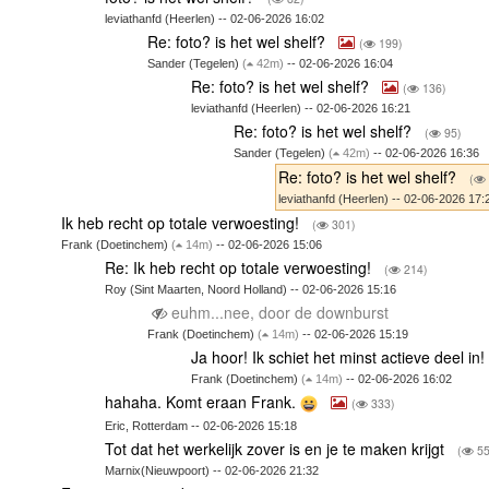
leviathanfd (Heerlen) -- 02-06-2026 16:02
Re: foto? is het wel shelf?
(
199)
Sander (Tegelen)
(
42m)
-- 02-06-2026 16:04
Re: foto? is het wel shelf?
(
136)
leviathanfd (Heerlen) -- 02-06-2026 16:21
Re: foto? is het wel shelf?
(
95)
Sander (Tegelen)
(
42m)
-- 02-06-2026 16:36
Re: foto? is het wel shelf?
(
leviathanfd (Heerlen) -- 02-06-2026 17:
Ik heb recht op totale verwoesting!
(
301)
Frank (Doetinchem)
(
14m)
-- 02-06-2026 15:06
Re: Ik heb recht op totale verwoesting!
(
214)
Roy (Sint Maarten, Noord Holland) -- 02-06-2026 15:16
euhm...nee, door de downburst
Frank (Doetinchem)
(
14m)
-- 02-06-2026 15:19
Ja hoor! Ik schiet het minst actieve deel in!
Frank (Doetinchem)
(
14m)
-- 02-06-2026 16:02
hahaha. Komt eraan Frank.
(
333)
Eric, Rotterdam -- 02-06-2026 15:18
Tot dat het werkelijk zover is en je te maken krijgt
(
55
Marnix(Nieuwpoort) -- 02-06-2026 21:32