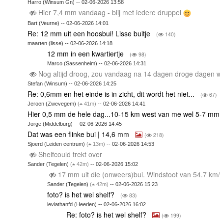
Harro (Winsum Gn) -- 02-06-2026 13:58
Hier 7,4 mm vandaag - blij met iedere druppel
Bart (Veurne) -- 02-06-2026 14:01
Re: 12 mm uit een hoosbui! Lisse buitje
(
140)
maarten (lisse) -- 02-06-2026 14:18
12 mm in een kwartiertje
(
98)
Marco (Sassenheim) -- 02-06-2026 14:31
Nog altijd droog, zou vandaag na 14 dagen droge dagen
Stefan (Winsum) -- 02-06-2026 14:25
Re: 0,6mm en het einde is in zicht, dit wordt het niet...
(
67)
Jeroen (Zwevegem)
(
41m)
-- 02-06-2026 14:41
Hier 0,5 mm de hele dag...10-15 km west van me wel 5-7 m
Jorge (Middelburg) -- 02-06-2026 14:45
Dat was een flinke bui | 14,6 mm
(
218)
Sjoerd (Leiden centrum)
(
13m)
-- 02-06-2026 14:53
Shelfcould trekt over
Sander (Tegelen)
(
42m)
-- 02-06-2026 15:02
17 mm uit die (onweers)bui. Windstoot van 54.7 km
Sander (Tegelen)
(
42m)
-- 02-06-2026 15:23
foto? is het wel shelf?
(
83)
leviathanfd (Heerlen) -- 02-06-2026 16:02
Re: foto? is het wel shelf?
(
199)