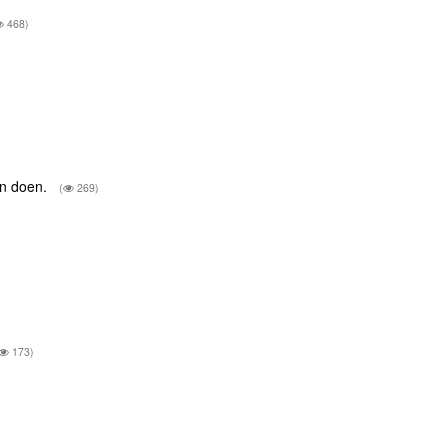
468)
)
en doen.
(
269)
173)