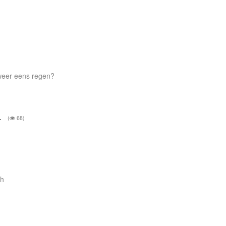
 weer eens regen?
m.
(
68)
/h