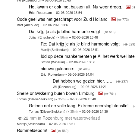
Wil (Rozenburg) -- 02-06-2026 13:45
Het kwam er ook met bakken uit. Nu weer droog.
(
Eric, Rotterdam -- 02-06-2026 13:54
Code geel was net geschrapt voor Zuid Holland
(
773)
Bart (Abcoude) -- 02-06-2026 13:46
Dat krijg je als je blind harmonie volgt
(
516)
Julian (Enschede)
(
56m)
-- 02-06-2026 13:48
Re: Dat krijg je als je blind harmonie volgt
(
329
Martijn(Stellendam) -- 02-06-2026 13:51
Idd op deze mankementen je AI het werk wel lat
Stefan (Winsum) -- 02-06-2026 13:58
nieuwe guidance:
(
408)
Eric, Rotterdam -- 02-06-2026 14:04
Dat hebben we gezien hier……
(
237)
Wil (Rozenburg) -- 02-06-2026 14:21
Snelle ontwikkeling buien boven Limburg
(
761)
Tomas (Dilsen-Stokkem)
(
35m)
-- 02-06-2026 13:48
Geleen net de volle laag. Extreme neerslagintensiteit
(
Tomas (Dilsen-Stokkem)
(
35m)
-- 02-06-2026 14:39
22 mm in Rozenburg met wateroverlast!
Martijn(Stellendam) -- 02-06-2026 13:51
Rommeldebom!
(
560)