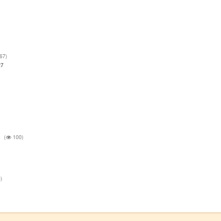
67)
27
(
100)
)