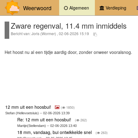
Weerwoord
(current)
Algemeen
Verdieping
Zware regenval, 11.4 mm inmiddels
Bericht van: Joris (Wormer) , 02-06-2026 15:19
Het hoost nu al een tijdje aardig door, zonder onweer vooralsnog.
12 mm uit een hoosbui!
(
1850)
Stefan (Hellevoetsluis) -- 02-06-2026 13:39
Re: 12 mm uit een hoosbui!
(
262)
Martijn(Stellendam) -- 02-06-2026 13:40
18 mm, vandaag, bui ontwikkelde snel
(
263)