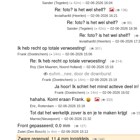
Sander (Tegelen)
(
42m)
-- 02-06-2026 16:04
Re: foto? is het wel shelf?
(
136)
leviathanfd (Heerlen) -- 02-06-2026 16:21
Re: foto? is het wel shelf?
(
95)
Sander (Tegelen)
(
42m)
-- 02-06-2026 16:36
Re: foto? is het wel shelf?
(
leviathanfd (Heerlen) -- 02-06-2026 17:
Ik heb recht op totale verwoesting!
(
301)
Frank (Doetinchem)
(
14m)
-- 02-06-2026 15:06
Re: Ik heb recht op totale verwoesting!
(
214)
Roy (Sint Maarten, Noord Holland) -- 02-06-2026 15:16
euhm...nee, door de downburst
Frank (Doetinchem)
(
14m)
-- 02-06-2026 15:19
Ja hoor! Ik schiet het minst actieve deel in!
Frank (Doetinchem)
(
14m)
-- 02-06-2026 16:02
hahaha. Komt eraan Frank.
(
333)
Eric, Rotterdam -- 02-06-2026 15:18
Tot dat het werkelijk zover is en je te maken krijgt
(
55
Marnix(Nieuwpoort) -- 02-06-2026 21:32
Front gepasseerd; 0.0 mm
(
127)
Zwiet (Den Bosch)
(
4m)
-- 02-06-2026 15:12
Zware regenval, 11.4 mm inmiddels
(
144)