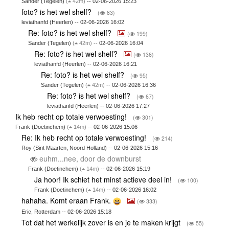
Sander (Tegelen)
(
42m)
-- 02-06-2026 15:23
foto? is het wel shelf?
(
83)
leviathanfd (Heerlen) -- 02-06-2026 16:02
Re: foto? is het wel shelf?
(
199)
Sander (Tegelen)
(
42m)
-- 02-06-2026 16:04
Re: foto? is het wel shelf?
(
136)
leviathanfd (Heerlen) -- 02-06-2026 16:21
Re: foto? is het wel shelf?
(
95)
Sander (Tegelen)
(
42m)
-- 02-06-2026 16:36
Re: foto? is het wel shelf?
(
67)
leviathanfd (Heerlen) -- 02-06-2026 17:27
Ik heb recht op totale verwoesting!
(
301)
Frank (Doetinchem)
(
14m)
-- 02-06-2026 15:06
Re: Ik heb recht op totale verwoesting!
(
214)
Roy (Sint Maarten, Noord Holland) -- 02-06-2026 15:16
euhm...nee, door de downburst
Frank (Doetinchem)
(
14m)
-- 02-06-2026 15:19
Ja hoor! Ik schiet het minst actieve deel in!
(
100)
Frank (Doetinchem)
(
14m)
-- 02-06-2026 16:02
hahaha. Komt eraan Frank.
(
333)
Eric, Rotterdam -- 02-06-2026 15:18
Tot dat het werkelijk zover is en je te maken krijgt
(
55)