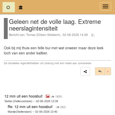
(current)
Toggl
navig
Geleen net de volle laag. Extreme
neerslagintensiteit
Bericht van: Tomas (Dilsen-Stokkem) , 02-06-2026 14:39
Ook bij mij thuis een felle bui met wat onweer maar deze leek
toch van een ander kaliber.
De fanatieke regenliefhebber uit Limburg met een hekel aan zomerweer
Tog
12 mm uit een hoosbui!
(
1850)
Stefan (Hellevoetsluis) -- 02-06-2026 13:39
Re: 12 mm uit een hoosbui!
(
262)
Martijn(Stellendam) -- 02-06-2026 13:40