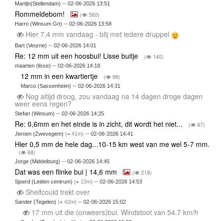
Martijn(Stellendam) -- 02-06-2026 13:51
Rommeldebom!
(
560)
Harro (Winsum Gn) -- 02-06-2026 13:58
Hier 7,4 mm vandaag - blij met iedere druppel
Bart (Veurne) -- 02-06-2026 14:01
Re: 12 mm uit een hoosbui! Lisse buitje
(
140)
maarten (lisse) -- 02-06-2026 14:18
12 mm in een kwartiertje
(
98)
Marco (Sassenheim) -- 02-06-2026 14:31
Nog altijd droog, zou vandaag na 14 dagen droge dagen
weer eens regen?
Stefan (Winsum) -- 02-06-2026 14:25
Re: 0,6mm en het einde is in zicht, dit wordt het niet...
(
67)
Jeroen (Zwevegem)
(
41m)
-- 02-06-2026 14:41
Hier 0,5 mm de hele dag...10-15 km west van me wel 5-7 mm.
(
68)
Jorge (Middelburg) -- 02-06-2026 14:45
Dat was een flinke bui | 14,6 mm
(
218)
Sjoerd (Leiden centrum)
(
13m)
-- 02-06-2026 14:53
Shelfcould trekt over
Sander (Tegelen)
(
42m)
-- 02-06-2026 15:02
17 mm uit die (onweers)bui. Windstoot van 54.7 km/h