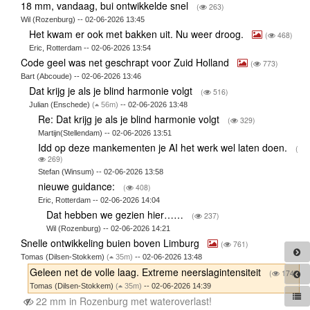
18 mm, vandaag, bui ontwikkelde snel
(
263)
Wil (Rozenburg) -- 02-06-2026 13:45
Het kwam er ook met bakken uit. Nu weer droog.
(
468)
Eric, Rotterdam -- 02-06-2026 13:54
Code geel was net geschrapt voor Zuid Holland
(
773)
Bart (Abcoude) -- 02-06-2026 13:46
Dat krijg je als je blind harmonie volgt
(
516)
Julian (Enschede)
(
56m)
-- 02-06-2026 13:48
Re: Dat krijg je als je blind harmonie volgt
(
329)
Martijn(Stellendam) -- 02-06-2026 13:51
Idd op deze mankementen je AI het werk wel laten doen.
(
269)
Stefan (Winsum) -- 02-06-2026 13:58
nieuwe guidance:
(
408)
Eric, Rotterdam -- 02-06-2026 14:04
Dat hebben we gezien hier……
(
237)
Wil (Rozenburg) -- 02-06-2026 14:21
Snelle ontwikkeling buien boven Limburg
(
761)
Tomas (Dilsen-Stokkem)
(
35m)
-- 02-06-2026 13:48
Geleen net de volle laag. Extreme neerslagintensiteit
(
174)
Tomas (Dilsen-Stokkem)
(
35m)
-- 02-06-2026 14:39
22 mm in Rozenburg met wateroverlast!