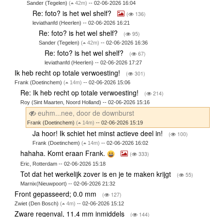
Sander (Tegelen)
(
42m)
-- 02-06-2026 16:04
Re: foto? is het wel shelf?
(
136)
leviathanfd (Heerlen) -- 02-06-2026 16:21
Re: foto? is het wel shelf?
(
95)
Sander (Tegelen)
(
42m)
-- 02-06-2026 16:36
Re: foto? is het wel shelf?
(
67)
leviathanfd (Heerlen) -- 02-06-2026 17:27
Ik heb recht op totale verwoesting!
(
301)
Frank (Doetinchem)
(
14m)
-- 02-06-2026 15:06
Re: Ik heb recht op totale verwoesting!
(
214)
Roy (Sint Maarten, Noord Holland) -- 02-06-2026 15:16
euhm...nee, door de downburst
Frank (Doetinchem)
(
14m)
-- 02-06-2026 15:19
Ja hoor! Ik schiet het minst actieve deel in!
(
100)
Frank (Doetinchem)
(
14m)
-- 02-06-2026 16:02
hahaha. Komt eraan Frank.
(
333)
Eric, Rotterdam -- 02-06-2026 15:18
Tot dat het werkelijk zover is en je te maken krijgt
(
55)
Marnix(Nieuwpoort) -- 02-06-2026 21:32
Front gepasseerd; 0.0 mm
(
127)
Zwiet (Den Bosch)
(
4m)
-- 02-06-2026 15:12
Zware regenval, 11.4 mm inmiddels
(
144)