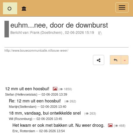
(current)
Toggl
navig
euhm...nee, door de downburst
Bericht van: Frank (Doetinchem) , 02-06-2026 15:19
http://www.bouwcommunicatie.nl/bouw-weer/
Tog
12 mm uit een hoosbui!
(
1850)
Stefan (Hellevoetsluis) -- 02-06-2026 13:39
Re: 12 mm uit een hoosbui!
(
262)
Martijn(Stellendam) -- 02-06-2026 13:40
18 mm, vandaag, bui ontwikkelde snel
(
263)
Wil (Rozenburg) -- 02-06-2026 13:45
Het kwam er ook met bakken uit. Nu weer droog.
(
468)
Eric, Rotterdam -- 02-06-2026 13:54