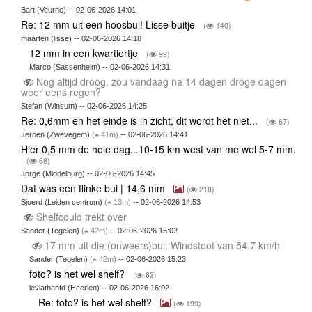
Bart (Veurne) -- 02-06-2026 14:01
Re: 12 mm uit een hoosbui! Lisse buitje
(
140)
maarten (lisse) -- 02-06-2026 14:18
12 mm in een kwartiertje
(
99)
Marco (Sassenheim) -- 02-06-2026 14:31
Nog altijd droog, zou vandaag na 14 dagen droge dagen
weer eens regen?
Stefan (Winsum) -- 02-06-2026 14:25
Re: 0,6mm en het einde is in zicht, dit wordt het niet...
(
67)
Jeroen (Zwevegem)
(
41m)
-- 02-06-2026 14:41
Hier 0,5 mm de hele dag...10-15 km west van me wel 5-7 mm.
(
68)
Jorge (Middelburg) -- 02-06-2026 14:45
Dat was een flinke bui | 14,6 mm
(
218)
Sjoerd (Leiden centrum)
(
13m)
-- 02-06-2026 14:53
Shelfcould trekt over
Sander (Tegelen)
(
42m)
-- 02-06-2026 15:02
17 mm uit die (onweers)bui. Windstoot van 54.7 km/h
Sander (Tegelen)
(
42m)
-- 02-06-2026 15:23
foto? is het wel shelf?
(
83)
leviathanfd (Heerlen) -- 02-06-2026 16:02
Re: foto? is het wel shelf?
(
199)