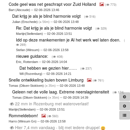
Code geel was net geschrapt voor Zuid Holland
(
773)
Bart (Abcoude) -- 02-06-2026 13:46
Dat krijg je als je blind harmonie volgt
(
516)
Julian (Enschede)
(
56m)
-- 02-06-2026 13:48
Re: Dat krijg je als je blind harmonie volgt
(
329)
Martijn(Stellendam) -- 02-06-2026 13:51
Idd op deze mankementen je AI het werk wel laten doen.
(
269)
Stefan (Winsum) -- 02-06-2026 13:58
nieuwe guidance:
(
408)
Eric, Rotterdam -- 02-06-2026 14:04
Dat hebben we gezien hier……
(
237)
Wil (Rozenburg) -- 02-06-2026 14:21
Snelle ontwikkeling buien boven Limburg
(
761)
Tomas (Dilsen-Stokkem)
(
35m)
-- 02-06-2026 13:48
Geleen net de volle laag. Extreme neerslagintensiteit
(
174)
Tomas (Dilsen-Stokkem)
(
35m)
-- 02-06-2026 14:39
22 mm in Rozenburg met wateroverlast!
Martijn(Stellendam) -- 02-06-2026 13:51
Rommeldebom!
(
560)
Harro (Winsum Gn) -- 02-06-2026 13:58
Hier 7,4 mm vandaag - blij met iedere druppel