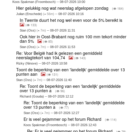
Koos Spakman (Froombosch) -- 08-07-2026 10:00
Hier gelukkig nog wat neerslag afgelopen zondag
(
164)
Julian (Enschede)
(
56m)
-- 08-07-2026 10:16
In Twente duurt het nog wel even voor de 5% bereikt is
(
133)
Stan (Oss)
(
7m)
-- 08-07-2026 11:31
Ook hier in Oost-Brabant nog ruim 100 mm tekort minder
dan 5%
(
85)
Stan (Oss)
(
7m)
-- 08-07-2026 11:53
Re: Voor België had ik gelezen een gemiddeld
neerslagtekort van 104,74
(
143)
Rizky (Ninove) -- 08-07-2026 10:58
Toont de beperking van een 'landelijk' gemiddelde over 13
punten aan
(
131)
Stan (Oss)
(
7m)
-- 08-07-2026 11:40
Re: Toont de beperking van een 'landelijk' gemiddelde
over 13 punten a
(
96)
Richard (Gouda) -- 08-07-2026 12:12
Re: Toont de beperking van een 'landelijk' gemiddelde
over 13 punten a
(
77)
Stan (Oss)
(
7m)
-- 08-07-2026 12:27
Er is veel gejammer op het forum Richard
(
114)
Koos Spakman (Froombosch) -- 08-07-2026 12:43
Re: Er is veel gejammer op het forum Richard
(
78)