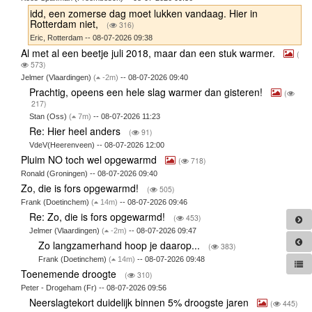
idd, een zomerse dag moet lukken vandaag. Hier in
Rotterdam niet,
(
316)
Eric, Rotterdam -- 08-07-2026 09:38
Al met al een beetje juli 2018, maar dan een stuk warmer.
(
573)
Jelmer (Vlaardingen)
(
-2m)
-- 08-07-2026 09:40
Prachtig, opeens een hele slag warmer dan gisteren!
(
217)
Stan (Oss)
(
7m)
-- 08-07-2026 11:23
Re: Hier heel anders
(
91)
VdeV(Heerenveen) -- 08-07-2026 12:00
Pluim NO toch wel opgewarmd
(
718)
Ronald (Groningen) -- 08-07-2026 09:40
Zo, die is fors opgewarmd!
(
505)
Frank (Doetinchem)
(
14m)
-- 08-07-2026 09:46
Re: Zo, die is fors opgewarmd!
(
453)
Jelmer (Vlaardingen)
(
-2m)
-- 08-07-2026 09:47
Zo langzamerhand hoop je daarop...
(
383)
Frank (Doetinchem)
(
14m)
-- 08-07-2026 09:48
Toenemende droogte
(
310)
Peter - Drogeham (Fr) -- 08-07-2026 09:56
Neerslagtekort duidelijk binnen 5% droogste jaren
(
445)