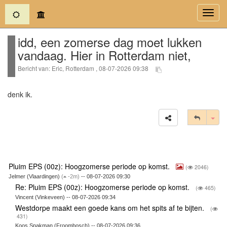
(current)
Toggl
navig
idd, een zomerse dag moet lukken
vandaag. Hier in Rotterdam niet,
Bericht van: Eric, Rotterdam , 08-07-2026 09:38
denk ik.
Tog
Pluim EPS (00z): Hoogzomerse periode op komst.
(
2046)
Jelmer (Vlaardingen)
(
-2m)
-- 08-07-2026 09:30
Re: Pluim EPS (00z): Hoogzomerse periode op komst.
(
465)
Vincent (Vinkeveen) -- 08-07-2026 09:34
Westdorpe maakt een goede kans om het spits af te bijten.
(
431)
Koos Spakman (Froombosch) -- 08-07-2026 09:36