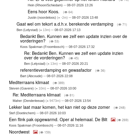
Hein (Rhoon/Schiedam) -- 08-07-2026 13:26
Eens hoor Koos.
(
64)
Justin (noordeloos)
(
-2m)
-- 08-07-2026 13:48
Gaat wel om tekort a.d.h.v. berekende verdamping
(
71)
Ben (Lelystad)
(
13m)
-- 08-07-2026 17:13
Bedankt Ben. Kunnen we zelf een update inzien over de
vorderingen?
(
53)
Koos Spakman (Froombosch) -- 08-07-2026 17:32
Re: Bedankt Ben. Kunnen we zelf een update inzien
over de vorderingen?
(
45)
Ben (Lelystad)
(
13m)
-- 08-07-2026 20:21
referentieverdamping en gewasfactor
(
36)
Bart (Abcoude) -- 08-07-2026 22:08
Mediterraans klimaat
(
389)
Steven (Gavere)
(
10m)
-- 08-07-2026 10:00
Re: Mediterraans klimaat
(
81)
Maher (Denderleeuw)
(
9473m)
-- 08-07-2026 13:54
Lekker laat maar komen, het kan niet op deze zomer
(
248)
Stef (Doetinchem) -- 08-07-2026 10:03
Een flink pak opgewarmd. Oper al helemaal. De Bilt
(
269)
Koos Spakman (Froombosch) -- 08-07-2026 11:16
Noordwest
(
159)