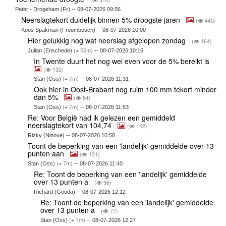
Peter - Drogeham (Fr) -- 08-07-2026 09:56
Neerslagtekort duidelijk binnen 5% droogste jaren
(
445)
Koos Spakman (Froombosch) -- 08-07-2026 10:00
Hier gelukkig nog wat neerslag afgelopen zondag
(
164)
Julian (Enschede)
(
56m)
-- 08-07-2026 10:16
In Twente duurt het nog wel even voor de 5% bereikt is
(
132)
Stan (Oss)
(
7m)
-- 08-07-2026 11:31
Ook hier in Oost-Brabant nog ruim 100 mm tekort minder
dan 5%
(
84)
Stan (Oss)
(
7m)
-- 08-07-2026 11:53
Re: Voor België had ik gelezen een gemiddeld
neerslagtekort van 104,74
(
142)
Rizky (Ninove) -- 08-07-2026 10:58
Toont de beperking van een 'landelijk' gemiddelde over 13
punten aan
(
131)
Stan (Oss)
(
7m)
-- 08-07-2026 11:40
Re: Toont de beperking van een 'landelijk' gemiddelde
over 13 punten a
(
96)
Richard (Gouda) -- 08-07-2026 12:12
Re: Toont de beperking van een 'landelijk' gemiddelde
over 13 punten a
(
77)
Stan (Oss)
(
7m)
-- 08-07-2026 12:27