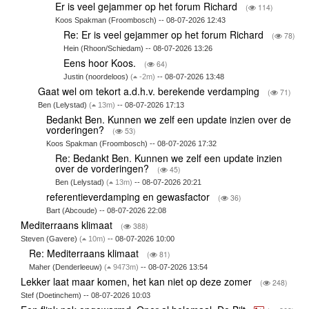
Er is veel gejammer op het forum Richard
(
114)
Koos Spakman (Froombosch) -- 08-07-2026 12:43
Re: Er is veel gejammer op het forum Richard
(
78)
Hein (Rhoon/Schiedam) -- 08-07-2026 13:26
Eens hoor Koos.
(
64)
Justin (noordeloos)
(
-2m)
-- 08-07-2026 13:48
Gaat wel om tekort a.d.h.v. berekende verdamping
(
71)
Ben (Lelystad)
(
13m)
-- 08-07-2026 17:13
Bedankt Ben. Kunnen we zelf een update inzien over de
vorderingen?
(
53)
Koos Spakman (Froombosch) -- 08-07-2026 17:32
Re: Bedankt Ben. Kunnen we zelf een update inzien
over de vorderingen?
(
45)
Ben (Lelystad)
(
13m)
-- 08-07-2026 20:21
referentieverdamping en gewasfactor
(
36)
Bart (Abcoude) -- 08-07-2026 22:08
Mediterraans klimaat
(
388)
Steven (Gavere)
(
10m)
-- 08-07-2026 10:00
Re: Mediterraans klimaat
(
81)
Maher (Denderleeuw)
(
9473m)
-- 08-07-2026 13:54
Lekker laat maar komen, het kan niet op deze zomer
(
248)
Stef (Doetinchem) -- 08-07-2026 10:03