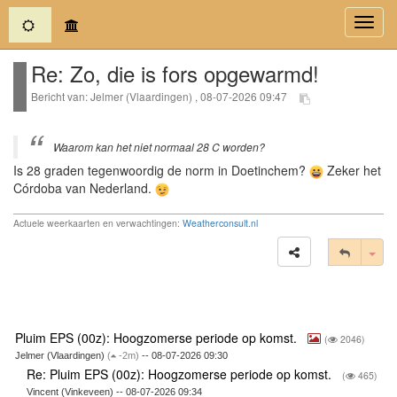
(current)
Toggl
navig
Re: Zo, die is fors opgewarmd!
Bericht van: Jelmer (Vlaardingen) , 08-07-2026 09:47
Waarom kan het niet normaal 28 C worden?
Is 28 graden tegenwoordig de norm in Doetinchem?
Zeker het
Córdoba van Nederland.
Actuele weerkaarten en verwachtingen:
Weatherconsult.nl
Tog
Pluim EPS (00z): Hoogzomerse periode op komst.
(
2046)
Jelmer (Vlaardingen)
(
-2m)
-- 08-07-2026 09:30
Re: Pluim EPS (00z): Hoogzomerse periode op komst.
(
465)
Vincent (Vinkeveen) -- 08-07-2026 09:34