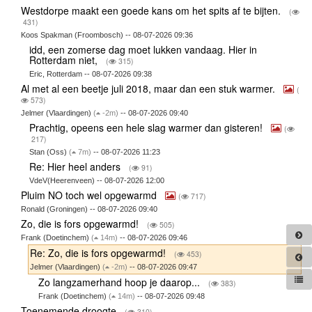
Westdorpe maakt een goede kans om het spits af te bijten.
(
431)
Koos Spakman (Froombosch) -- 08-07-2026 09:36
idd, een zomerse dag moet lukken vandaag. Hier in
Rotterdam niet,
(
315)
Eric, Rotterdam -- 08-07-2026 09:38
Al met al een beetje juli 2018, maar dan een stuk warmer.
(
573)
Jelmer (Vlaardingen)
(
-2m)
-- 08-07-2026 09:40
Prachtig, opeens een hele slag warmer dan gisteren!
(
217)
Stan (Oss)
(
7m)
-- 08-07-2026 11:23
Re: Hier heel anders
(
91)
VdeV(Heerenveen) -- 08-07-2026 12:00
Pluim NO toch wel opgewarmd
(
717)
Ronald (Groningen) -- 08-07-2026 09:40
Zo, die is fors opgewarmd!
(
505)
Frank (Doetinchem)
(
14m)
-- 08-07-2026 09:46
Re: Zo, die is fors opgewarmd!
(
453)
Jelmer (Vlaardingen)
(
-2m)
-- 08-07-2026 09:47
Zo langzamerhand hoop je daarop...
(
383)
Frank (Doetinchem)
(
14m)
-- 08-07-2026 09:48
Toenemende droogte
(
310)