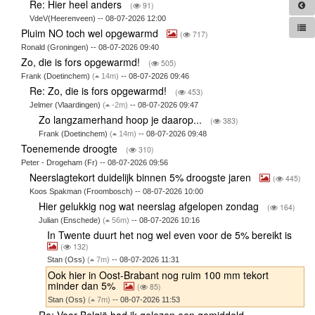
Re: Hier heel anders
(
91)
VdeV(Heerenveen) -- 08-07-2026 12:00
Pluim NO toch wel opgewarmd
(
717)
Ronald (Groningen) -- 08-07-2026 09:40
Zo, die is fors opgewarmd!
(
505)
Frank (Doetinchem)
(
14m)
-- 08-07-2026 09:46
Re: Zo, die is fors opgewarmd!
(
453)
Jelmer (Vlaardingen)
(
-2m)
-- 08-07-2026 09:47
Zo langzamerhand hoop je daarop...
(
383)
Frank (Doetinchem)
(
14m)
-- 08-07-2026 09:48
Toenemende droogte
(
310)
Peter - Drogeham (Fr) -- 08-07-2026 09:56
Neerslagtekort duidelijk binnen 5% droogste jaren
(
445)
Koos Spakman (Froombosch) -- 08-07-2026 10:00
Hier gelukkig nog wat neerslag afgelopen zondag
(
164)
Julian (Enschede)
(
56m)
-- 08-07-2026 10:16
In Twente duurt het nog wel even voor de 5% bereikt is
(
132)
Stan (Oss)
(
7m)
-- 08-07-2026 11:31
Ook hier in Oost-Brabant nog ruim 100 mm tekort
minder dan 5%
(
85)
Stan (Oss)
(
7m)
-- 08-07-2026 11:53
Re: Voor België had ik gelezen een gemiddeld