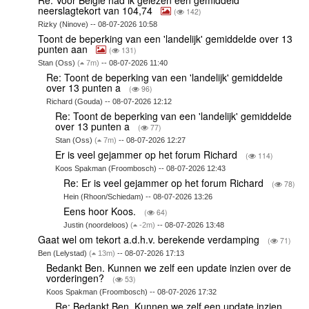
neerslagtekort van 104,74
(
142)
Rizky (Ninove) -- 08-07-2026 10:58
Toont de beperking van een 'landelijk' gemiddelde over 13
punten aan
(
131)
Stan (Oss)
(
7m)
-- 08-07-2026 11:40
Re: Toont de beperking van een 'landelijk' gemiddelde
over 13 punten a
(
96)
Richard (Gouda) -- 08-07-2026 12:12
Re: Toont de beperking van een 'landelijk' gemiddelde
over 13 punten a
(
77)
Stan (Oss)
(
7m)
-- 08-07-2026 12:27
Er is veel gejammer op het forum Richard
(
114)
Koos Spakman (Froombosch) -- 08-07-2026 12:43
Re: Er is veel gejammer op het forum Richard
(
78)
Hein (Rhoon/Schiedam) -- 08-07-2026 13:26
Eens hoor Koos.
(
64)
Justin (noordeloos)
(
-2m)
-- 08-07-2026 13:48
Gaat wel om tekort a.d.h.v. berekende verdamping
(
71)
Ben (Lelystad)
(
13m)
-- 08-07-2026 17:13
Bedankt Ben. Kunnen we zelf een update inzien over de
vorderingen?
(
53)
Koos Spakman (Froombosch) -- 08-07-2026 17:32
Re: Bedankt Ben. Kunnen we zelf een update inzien