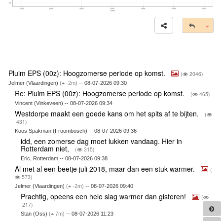
Tog
Pluim EPS (00z): Hoogzomerse periode op komst.
(
2046)
Jelmer (Vlaardingen)
(
-2m)
-- 08-07-2026 09:30
Re: Pluim EPS (00z): Hoogzomerse periode op komst.
(
465)
Vincent (Vinkeveen) -- 08-07-2026 09:34
Westdorpe maakt een goede kans om het spits af te bijten.
(
431)
Koos Spakman (Froombosch) -- 08-07-2026 09:36
idd, een zomerse dag moet lukken vandaag. Hier in
Rotterdam niet,
(
315)
Eric, Rotterdam -- 08-07-2026 09:38
Al met al een beetje juli 2018, maar dan een stuk warmer.
(
573)
Jelmer (Vlaardingen)
(
-2m)
-- 08-07-2026 09:40
Prachtig, opeens een hele slag warmer dan gisteren!
(
217)
Stan (Oss)
(
7m)
-- 08-07-2026 11:23