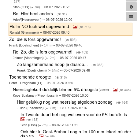
217)
Stan (Oss)
(
7m)
-- 08-07-2026 11:23
Re: Hier heel anders
(
91)
VdeV(Heerenveen) -- 08-07-2026 12:00
Pluim NO toch wel opgewarmd
(
718)
Ronald (Groningen) -- 08-07-2026 09:40
Zo, die is fors opgewarmd!
(
505)
Frank (Doetinchem)
(
14m)
-- 08-07-2026 09:46
Re: Zo, die is fors opgewarmd!
(
453)
Jelmer (Vlaardingen)
(
-2m)
-- 08-07-2026 09:47
Zo langzamerhand hoop je daarop...
(
383)
Frank (Doetinchem)
(
14m)
-- 08-07-2026 09:48
Toenemende droogte
(
310)
Peter - Drogeham (Fr) -- 08-07-2026 09:56
Neerslagtekort duidelijk binnen 5% droogste jaren
(
445)
Koos Spakman (Froombosch) -- 08-07-2026 10:00
Hier gelukkig nog wat neerslag afgelopen zondag
(
164)
Julian (Enschede)
(
56m)
-- 08-07-2026 10:16
In Twente duurt het nog wel even voor de 5% bereikt is
(
133)
Stan (Oss)
(
7m)
-- 08-07-2026 11:31
Ook hier in Oost-Brabant nog ruim 100 mm tekort minder
dan 5%
(
85)