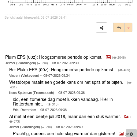
Bericht laatst bijgewerkt: 08-07-2026 09:41
Tog
Pluim EPS (00z): Hoogzomerse periode op komst.
(
2046)
Jelmer (Vlaardingen)
(
-2m)
-- 08-07-2026 09:30
Re: Pluim EPS (00z): Hoogzomerse periode op komst.
(
465)
Vincent (Vinkeveen) -- 08-07-2026 09:34
Westdorpe maakt een goede kans om het spits af te bijten.
(
431)
Koos Spakman (Froombosch) -- 08-07-2026 09:36
idd, een zomerse dag moet lukken vandaag. Hier in
Rotterdam niet,
(
315)
Eric, Rotterdam -- 08-07-2026 09:38
Al met al een beetje juli 2018, maar dan een stuk warmer.
(
573)
Jelmer (Vlaardingen)
(
-2m)
-- 08-07-2026 09:40
Prachtig, opeens een hele slag warmer dan gisteren!
(