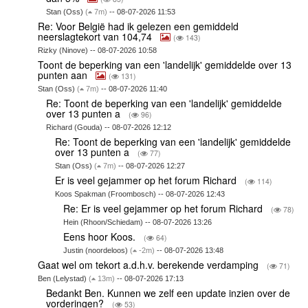
Stan (Oss)
(
7m)
-- 08-07-2026 11:53
Re: Voor België had ik gelezen een gemiddeld
neerslagtekort van 104,74
(
143)
Rizky (Ninove) -- 08-07-2026 10:58
Toont de beperking van een 'landelijk' gemiddelde over 13
punten aan
(
131)
Stan (Oss)
(
7m)
-- 08-07-2026 11:40
Re: Toont de beperking van een 'landelijk' gemiddelde
over 13 punten a
(
96)
Richard (Gouda) -- 08-07-2026 12:12
Re: Toont de beperking van een 'landelijk' gemiddelde
over 13 punten a
(
77)
Stan (Oss)
(
7m)
-- 08-07-2026 12:27
Er is veel gejammer op het forum Richard
(
114)
Koos Spakman (Froombosch) -- 08-07-2026 12:43
Re: Er is veel gejammer op het forum Richard
(
78)
Hein (Rhoon/Schiedam) -- 08-07-2026 13:26
Eens hoor Koos.
(
64)
Justin (noordeloos)
(
-2m)
-- 08-07-2026 13:48
Gaat wel om tekort a.d.h.v. berekende verdamping
(
71)
Ben (Lelystad)
(
13m)
-- 08-07-2026 17:13
Bedankt Ben. Kunnen we zelf een update inzien over de
vorderingen?
(
53)