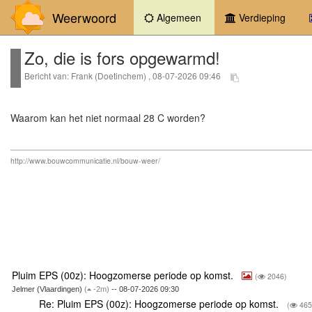
Weerwoord
(current)
Algemeen
Verdieping
Zo, die is fors opgewarmd!
Bericht van: Frank (Doetinchem) , 08-07-2026 09:46
Waarom kan het niet normaal 28 C worden?
http://www.bouwcommunicatie.nl/bouw-weer/
Pluim EPS (00z): Hoogzomerse periode op komst.
(
2046)
Jelmer (Vlaardingen)
(
-2m)
-- 08-07-2026 09:30
Re: Pluim EPS (00z): Hoogzomerse periode op komst.
(
465