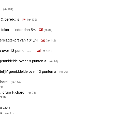
g
(
164)
5% bereikt is
(
132)
m tekort minder dan 5%
(
84)
eerslagtekort van 104,74
(
142)
de over 13 punten aan
(
131)
' gemiddelde over 13 punten a
(
96)
delijk' gemiddelde over 13 punten a
(
76)
ichard
(
114)
:43
t forum Richard
(
78)
13:26
26 13:48
ng
(
71)