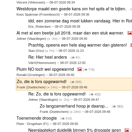
Vincent (Vinkeveen) -- 08-07-2026 09:34
Westdorpe maakt een goede kans om het spits af te bijten.
(
Koos Spakman (Froombosch) -- 08-07-2026 09:36
idd, een zomerse dag moet lukken vandaag. Hier in Ro
Eric, Rotterdam -- 08-07-2026 09:38
Al met al een beetje juli 2018, maar dan een stuk warmer.
Jelmer (Vlaardingen)
(
-2m)
-- 08-07-2026 09:40
Prachtig, opeens een hele slag warmer dan gisteren!
Stan (Oss)
(
7m)
-- 08-07-2026 11:23
Re: Hier heel anders
(
91)
VdeV(Heerenveen) -- 08-07-2026 12:00
Pluim NO toch wel opgewarmd
(
716)
Ronald (Groningen) -- 08-07-2026 09:40
Zo, die is fors opgewarmd!
(
505)
Frank (Doetinchem)
(
14m)
-- 08-07-2026 09:46
Re: Zo, die is fors opgewarmd!
(
452)
Jelmer (Vlaardingen)
(
-2m)
-- 08-07-2026 09:47
Zo langzamerhand hoop je daarop...
(
383)
Frank (Doetinchem)
(
14m)
-- 08-07-2026 09:48
Toenemende droogte
(
310)
Peter - Drogeham (Fr) -- 08-07-2026 09:56
Neerslagtekort duidelijk binnen 5% droogste jaren
(