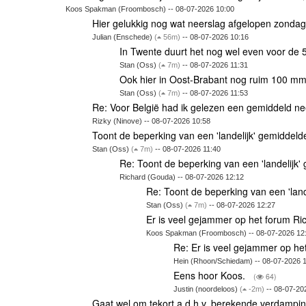
Koos Spakman (Froombosch) -- 08-07-2026 10:00
Hier gelukkig nog wat neerslag afgelopen zonda
Julian (Enschede)
(
56m)
-- 08-07-2026 10:16
In Twente duurt het nog wel even voor de 
Stan (Oss)
(
7m)
-- 08-07-2026 11:31
Ook hier in Oost-Brabant nog ruim 100 m
Stan (Oss)
(
7m)
-- 08-07-2026 11:53
Re: Voor België had ik gelezen een gemiddeld n
Rizky (Ninove) -- 08-07-2026 10:58
Toont de beperking van een 'landelijk' gemiddel
Stan (Oss)
(
7m)
-- 08-07-2026 11:40
Re: Toont de beperking van een 'landelijk
Richard (Gouda) -- 08-07-2026 12:12
Re: Toont de beperking van een 'lan
Stan (Oss)
(
7m)
-- 08-07-2026 12:27
Er is veel gejammer op het forum R
Koos Spakman (Froombosch) -- 08-07-2026 12
Re: Er is veel gejammer op he
Hein (Rhoon/Schiedam) -- 08-07-2026 
Eens hoor Koos.
(
64)
Justin (noordeloos)
(
-2m)
-- 08-07-20
Gaat wel om tekort a.d.h.v. berekende verdampi