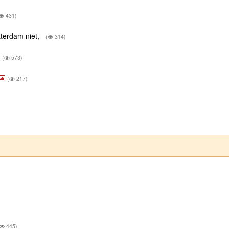
431)
tterdam niet,
(
314)
(
573)
(
217)
445)