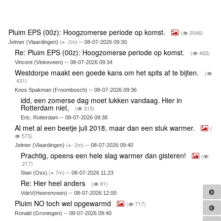
Pluim EPS (00z): Hoogzomerse periode op komst.
(
2046)
Jelmer (Vlaardingen)
(
-2m)
-- 08-07-2026 09:30
Re: Pluim EPS (00z): Hoogzomerse periode op komst.
(
465)
Vincent (Vinkeveen) -- 08-07-2026 09:34
Westdorpe maakt een goede kans om het spits af te bijten.
(
431)
Koos Spakman (Froombosch) -- 08-07-2026 09:36
idd, een zomerse dag moet lukken vandaag. Hier in
Rotterdam niet,
(
315)
Eric, Rotterdam -- 08-07-2026 09:38
Al met al een beetje juli 2018, maar dan een stuk warmer.
(
573)
Jelmer (Vlaardingen)
(
-2m)
-- 08-07-2026 09:40
Prachtig, opeens een hele slag warmer dan gisteren!
(
217)
Stan (Oss)
(
7m)
-- 08-07-2026 11:23
Re: Hier heel anders
(
91)
VdeV(Heerenveen) -- 08-07-2026 12:00
Pluim NO toch wel opgewarmd
(
717)
Ronald (Groningen) -- 08-07-2026 09:40