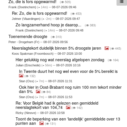
Zo, die is fors opgewarmd!
(
505)
Frank (Doetinchem)
(
14m)
-- 08-07-2026 09:46
Re: Zo, die is fors opgewarmd!
(
453)
Jelmer (Vlaardingen)
(
-2m)
-- 08-07-2026 09:47
Zo langzamerhand hoop je daarop...
(
383)
Frank (Doetinchem)
(
14m)
-- 08-07-2026 09:48
Toenemende droogte
(
310)
Peter - Drogeham (Fr) -- 08-07-2026 09:56
Neerslagtekort duidelijk binnen 5% droogste jaren
(
445)
Koos Spakman (Froombosch) -- 08-07-2026 10:00
Hier gelukkig nog wat neerslag afgelopen zondag
(
164)
Julian (Enschede)
(
56m)
-- 08-07-2026 10:16
In Twente duurt het nog wel even voor de 5% bereikt is
(
132)
Stan (Oss)
(
7m)
-- 08-07-2026 11:31
Ook hier in Oost-Brabant nog ruim 100 mm tekort minder
dan 5%
(
84)
Stan (Oss)
(
7m)
-- 08-07-2026 11:53
Re: Voor België had ik gelezen een gemiddeld
neerslagtekort van 104,74
(
142)
Rizky (Ninove) -- 08-07-2026 10:58
Toont de beperking van een 'landelijk' gemiddelde over 13
punten aan
(
131)