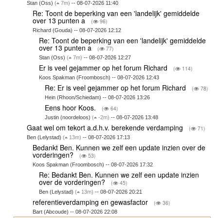
Stan (Oss)
(
7m)
-- 08-07-2026 11:40
Re: Toont de beperking van een 'landelijk' gemiddelde
over 13 punten a
(
96)
Richard (Gouda) -- 08-07-2026 12:12
Re: Toont de beperking van een 'landelijk' gemiddelde
over 13 punten a
(
77)
Stan (Oss)
(
7m)
-- 08-07-2026 12:27
Er is veel gejammer op het forum Richard
(
114)
Koos Spakman (Froombosch) -- 08-07-2026 12:43
Re: Er is veel gejammer op het forum Richard
(
78)
Hein (Rhoon/Schiedam) -- 08-07-2026 13:26
Eens hoor Koos.
(
64)
Justin (noordeloos)
(
-2m)
-- 08-07-2026 13:48
Gaat wel om tekort a.d.h.v. berekende verdamping
(
71)
Ben (Lelystad)
(
13m)
-- 08-07-2026 17:13
Bedankt Ben. Kunnen we zelf een update inzien over de
vorderingen?
(
53)
Koos Spakman (Froombosch) -- 08-07-2026 17:32
Re: Bedankt Ben. Kunnen we zelf een update inzien
over de vorderingen?
(
45)
Ben (Lelystad)
(
13m)
-- 08-07-2026 20:21
referentieverdamping en gewasfactor
(
36)
Bart (Abcoude) -- 08-07-2026 22:08