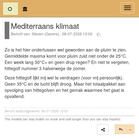
(current)
Toggl
navig
Mediterraans klimaat
Bericht van: Steven (Gavere) , 08-07-2026 10:00
Zo is het hier ondertussen wel geworden aan de pluim te zien.
Gemiddelde maxima komt voor pluim zuid niet onder de 25°C.
Een week lang 30°C+ en geen drup regen? En niet te vergeten,
hittegolf nummer 3 halverwege de zomer.
Deze hittegolf lijkt mij wel te verdragen (voor mij persoonlijk).
Geen 35°C en de lucht blijft droog. Maar het totaalpakket aan
opvolging van hittegolven en het gemak waarmee het gaat is
opvallend.
Bericht laatst bijgewerkt: 08-07-2026 10:05
The models can stay bullish on snow and cold longer than you can stay hopeful.
Tog