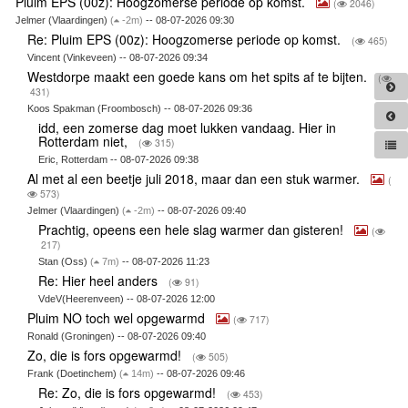
Pluim EPS (00z): Hoogzomerse periode op komst.
(
2046)
Jelmer (Vlaardingen)
(
-2m)
-- 08-07-2026 09:30
Re: Pluim EPS (00z): Hoogzomerse periode op komst.
(
465)
Vincent (Vinkeveen) -- 08-07-2026 09:34
Westdorpe maakt een goede kans om het spits af te bijten.
(
431)
Koos Spakman (Froombosch) -- 08-07-2026 09:36
idd, een zomerse dag moet lukken vandaag. Hier in
Rotterdam niet,
(
315)
Eric, Rotterdam -- 08-07-2026 09:38
Al met al een beetje juli 2018, maar dan een stuk warmer.
(
573)
Jelmer (Vlaardingen)
(
-2m)
-- 08-07-2026 09:40
Prachtig, opeens een hele slag warmer dan gisteren!
(
217)
Stan (Oss)
(
7m)
-- 08-07-2026 11:23
Re: Hier heel anders
(
91)
VdeV(Heerenveen) -- 08-07-2026 12:00
Pluim NO toch wel opgewarmd
(
717)
Ronald (Groningen) -- 08-07-2026 09:40
Zo, die is fors opgewarmd!
(
505)
Frank (Doetinchem)
(
14m)
-- 08-07-2026 09:46
Re: Zo, die is fors opgewarmd!
(
453)