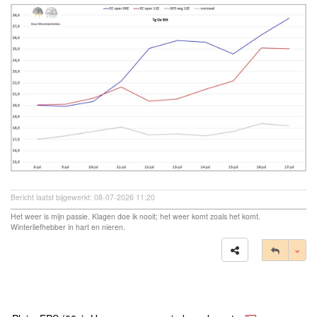
Bericht laatst bijgewerkt: 08-07-2026 11:20
Het weer is mijn passie. Klagen doe ik nooit; het weer komt zoals het komt.
Winterliefhebber in hart en nieren.
Tog