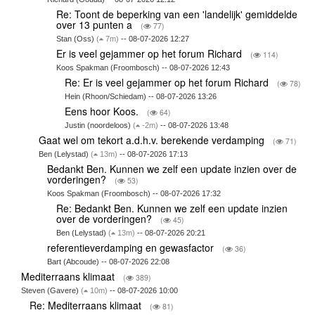
Re: Toont de beperking van een 'landelijk' gemiddelde
over 13 punten a
(
77)
Stan (Oss)
(
7m)
-- 08-07-2026 12:27
Er is veel gejammer op het forum Richard
(
114)
Koos Spakman (Froombosch) -- 08-07-2026 12:43
Re: Er is veel gejammer op het forum Richard
(
78)
Hein (Rhoon/Schiedam) -- 08-07-2026 13:26
Eens hoor Koos.
(
64)
Justin (noordeloos)
(
-2m)
-- 08-07-2026 13:48
Gaat wel om tekort a.d.h.v. berekende verdamping
(
71)
Ben (Lelystad)
(
13m)
-- 08-07-2026 17:13
Bedankt Ben. Kunnen we zelf een update inzien over de
vorderingen?
(
53)
Koos Spakman (Froombosch) -- 08-07-2026 17:32
Re: Bedankt Ben. Kunnen we zelf een update inzien
over de vorderingen?
(
45)
Ben (Lelystad)
(
13m)
-- 08-07-2026 20:21
referentieverdamping en gewasfactor
(
36)
Bart (Abcoude) -- 08-07-2026 22:08
Mediterraans klimaat
(
389)
Steven (Gavere)
(
10m)
-- 08-07-2026 10:00
Re: Mediterraans klimaat
(
81)