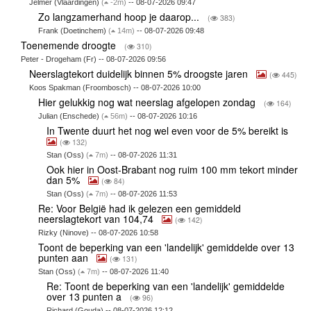
Jelmer (Vlaardingen)
(
-2m)
-- 08-07-2026 09:47
Zo langzamerhand hoop je daarop...
(
383)
Frank (Doetinchem)
(
14m)
-- 08-07-2026 09:48
Toenemende droogte
(
310)
Peter - Drogeham (Fr) -- 08-07-2026 09:56
Neerslagtekort duidelijk binnen 5% droogste jaren
(
445)
Koos Spakman (Froombosch) -- 08-07-2026 10:00
Hier gelukkig nog wat neerslag afgelopen zondag
(
164)
Julian (Enschede)
(
56m)
-- 08-07-2026 10:16
In Twente duurt het nog wel even voor de 5% bereikt is
(
132)
Stan (Oss)
(
7m)
-- 08-07-2026 11:31
Ook hier in Oost-Brabant nog ruim 100 mm tekort minder
dan 5%
(
84)
Stan (Oss)
(
7m)
-- 08-07-2026 11:53
Re: Voor België had ik gelezen een gemiddeld
neerslagtekort van 104,74
(
142)
Rizky (Ninove) -- 08-07-2026 10:58
Toont de beperking van een 'landelijk' gemiddelde over 13
punten aan
(
131)
Stan (Oss)
(
7m)
-- 08-07-2026 11:40
Re: Toont de beperking van een 'landelijk' gemiddelde
over 13 punten a
(
96)
Richard (Gouda) -- 08-07-2026 12:12